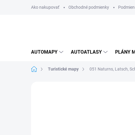
Prejsť
Ako nakupovať
Obchodné podmienky
Podmien
na
obsah
AUTOMAPY
AUTOATLASY
PLÁNY M
Domov
Turistické mapy
051 Naturns, Latsch, S
Neohodnotené
Podrobnosti hodnote
AKCIA