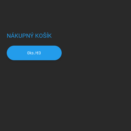
NÁKUPNÝ KOŠÍK
0
ks /
€0