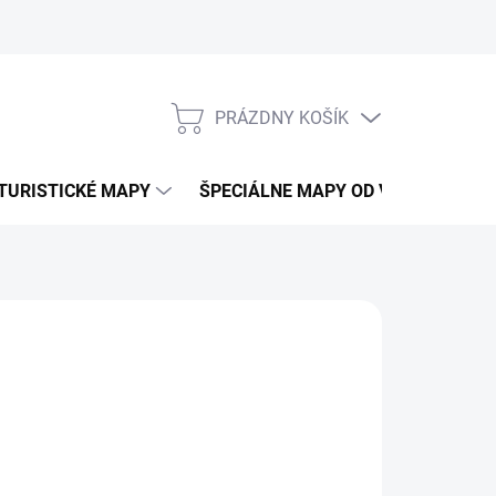
PRÁZDNY KOŠÍK
NÁKUPNÝ
KOŠÍK
TURISTICKÉ MAPY
ŠPECIÁLNE MAPY OD VKÚ
CY