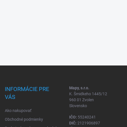
INFORMÁCIE PRE
Mapy, s.r.o.
K. Šmidkeho 1445/12
VÁS
960 01 Zvolen
Slovensko
Ako nakupovať
IČO:
55240241
Obchodné podmienky
DIČ:
2121906897