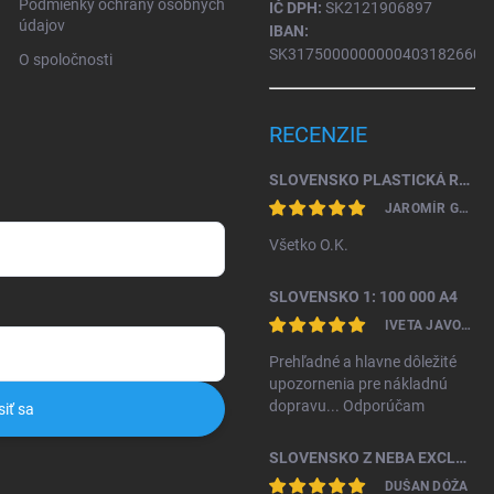
Podmienky ochrany osobných
IČ DPH:
SK2121906897
údajov
IBAN:
SK31750000000004031826604
O spoločnosti
RECENZIE
SLOVENSKO PLASTICKÁ RELIÉFNA MAPA 1: 450 000
JAROMÍR GAŽO
Všetko O.K.
SLOVENSKO 1: 100 000 A4
IVETA JAVORKOVÁ KAMHALOVÁ
Prehľadné a hlavne dôležité
upozornenia pre nákladnú
dopravu... Odporúčam
siť sa
SLOVENSKO Z NEBA EXCLUSIVE II. VYDANIE
DUŠAN DÓŽA