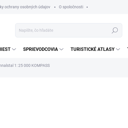
ky ochrany osobných údajov
O spoločnosti
Hľadať
IEST
SPRIEVODCOVIA
TURISTICKÉ ATLASY
chnalstal 1: 25 000 KOMPASS
nia
€16,70
€14,19
€11,54 bez DPH
Jednotková
SKLADOM
cena: