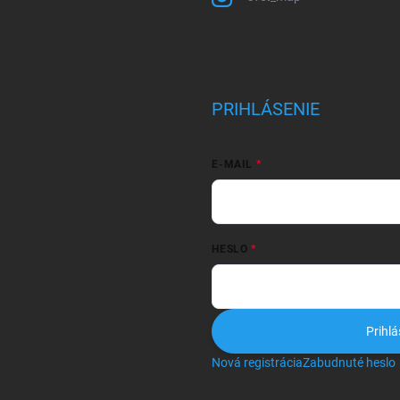
PRIHLÁSENIE
E-MAIL
HESLO
Prihlá
Nová registrácia
Zabudnuté heslo