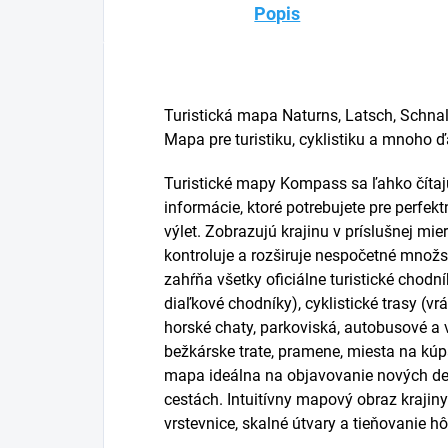
Popis
Turistická mapa Naturns, Latsch, Schnal
Mapa pre turistiku, cyklistiku a mnoho ď
Turistické mapy Kompass sa ľahko čítaj
informácie, ktoré potrebujete pre perfek
výlet. Zobrazujú krajinu v príslušnej mie
kontroluje a rozširuje nespočetné množst
zahŕňa všetky oficiálne turistické chodn
diaľkové chodníky), cyklistické trasy (vr
horské chaty, parkoviská, autobusové a v
bežkárske trate, pramene, miesta na kú
mapa ideálna na objavovanie nových dest
cestách. Intuitívny mapový obraz krajin
vrstevnice, skalné útvary a tieňovanie hô