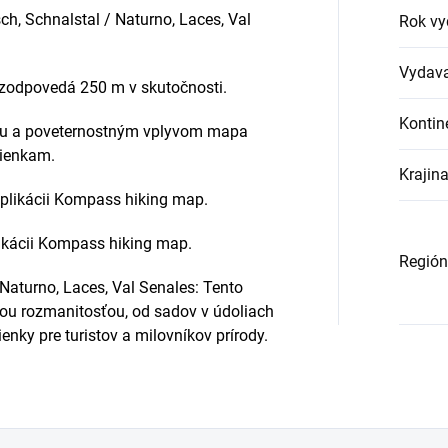
sch, Schnalstal / Naturno, Laces, Val
Rok vy
Vydava
 zodpovedá 250 m v skutočnosti.
Kontin
tiu a poveternostným vplyvom mapa
ienkam.
Krajin
aplikácii Kompass hiking map.
plikácii Kompass hiking map.
Región
 Naturno, Laces, Val Senales: Tento
ou rozmanitosťou, od sadov v údoliach
nky pre turistov a milovníkov prírody.