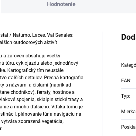
Hodnotenie
stal / Naturno, Laces, Val Senales:
Dod
alších outdoorových aktivít
ú a zároveň obsahujú všetky
tnú túru, cyklojazdu alebo jednodňový
Kategó
rke. Kartografický tím neustále
vo ďalších detailov. Presná kartografia
EAN
:
íky s názvami a číslami (napríklad
átane chodníkov), ferraty, hostince a
Typ
:
lakové spojenia, skialpinistické trasy a
panie a mnoho ďalšieho. Vďaka tomu je
Mierka
inácií, plánovanie túr a navigáciu na
y vytvára zobrazená vegetácia,
Poskla
r.