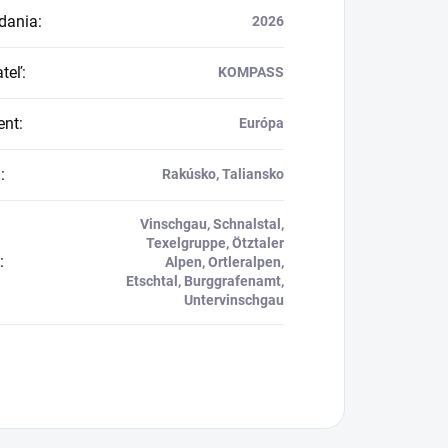
dania
:
2026
teľ
:
KOMPASS
ent
:
Európa
a
:
Rakúsko, Taliansko
Vinschgau, Schnalstal,
Texelgruppe, Ötztaler
:
Alpen, Ortleralpen,
Etschtal, Burggrafenamt,
Untervinschgau