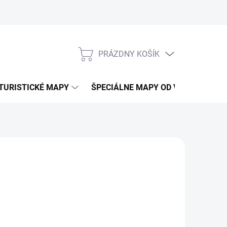
PRÁZDNY KOŠÍK
NÁKUPNÝ
KOŠÍK
TURISTICKÉ MAPY
ŠPECIÁLNE MAPY OD VKÚ
CY
21x