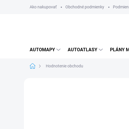
Prejsť
Ako nakupovať
Obchodné podmienky
Podmien
na
obsah
AUTOMAPY
AUTOATLASY
PLÁNY M
Domov
Hodnotenie obchodu
Hodnotenie obchodu
5,0
21 hodnotení
5