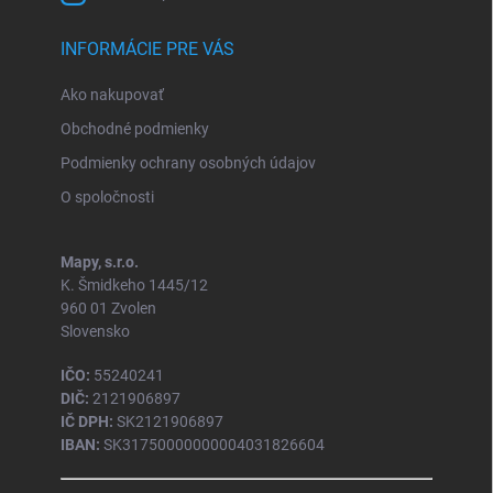
INFORMÁCIE PRE VÁS
Ako nakupovať
Obchodné podmienky
Podmienky ochrany osobných údajov
O spoločnosti
Mapy, s.r.o.
K. Šmidkeho 1445/12
960 01 Zvolen
Slovensko
IČO:
55240241
DIČ:
2121906897
IČ DPH:
SK2121906897
IBAN:
SK31750000000004031826604