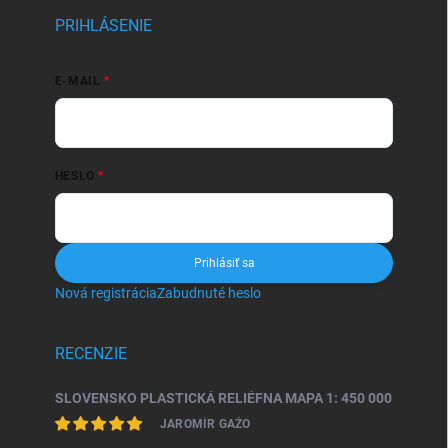
PRIHLÁSENIE
E-MAIL
HESLO
Prihlásiť sa
Nová registrácia
Zabudnuté heslo
RECENZIE
SLOVENSKO PLASTICKÁ RELIÉFNA MAPA 1: 450 000
JAROMÍR GAŽO