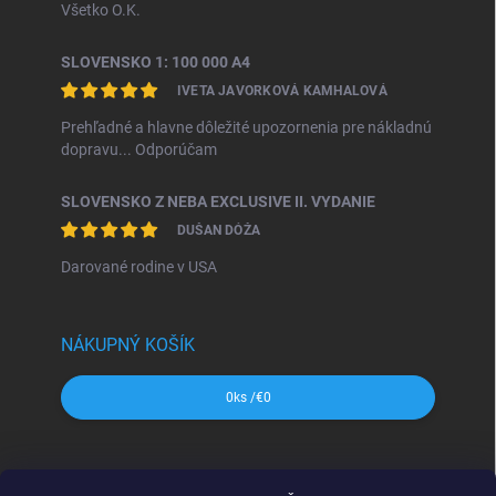
Všetko O.K.
SLOVENSKO 1: 100 000 A4
IVETA JAVORKOVÁ KAMHALOVÁ
Prehľadné a hlavne dôležité upozornenia pre nákladnú
dopravu... Odporúčam
SLOVENSKO Z NEBA EXCLUSIVE II. VYDANIE
DUŠAN DÓŽA
Darované rodine v USA
NÁKUPNÝ KOŠÍK
0
ks /
€0
SHOCart
Freytag&Berndt
Dajama
MAPA Slovakia