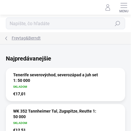
Prejsť
na
obsah
Hľadať
Freytag&Berndt
Najpredávanejšie
Tenerife severovýchod, severozápad a juh set
1: 50 000
SKLADOM
€17,01
WK 352 Tannheimer Tal, Zugspitze, Reutte 1:
50 000
SKLADOM
€12,51