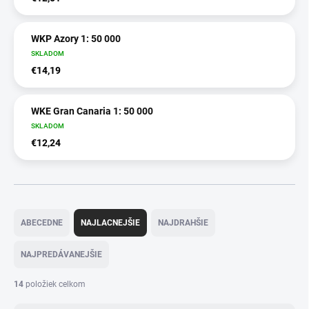
WKP Azory 1: 50 000
SKLADOM
€14,19
WKE Gran Canaria 1: 50 000
SKLADOM
€12,24
R
a
ABECEDNE
NAJLACNEJŠIE
NAJDRAHŠIE
d
e
NAJPREDÁVANEJŠIE
n
i
14
položiek celkom
e