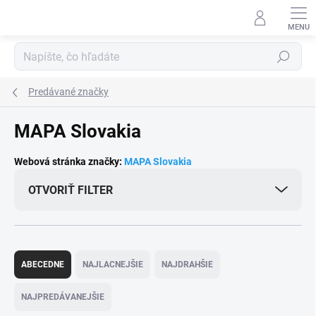
Prejsť
na
obsah
Hľadať
Predávané značky
MAPA Slovakia
Webová stránka značky:
MAPA Slovakia
OTVORIŤ FILTER
R
a
ABECEDNE
NAJLACNEJŠIE
NAJDRAHŠIE
d
e
NAJPREDÁVANEJŠIE
n