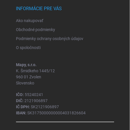
u
INFORMÁCIE PRE VÁS
Ako nakupovať
Obchodné podmienky
Podmienky ochrany osobných údajov
O spoločnosti
Mapy, s.r.o.
K. Šmidkeho 1445/12
960 01 Zvolen
Slovensko
IČO:
55240241
DIČ:
2121906897
IČ DPH:
SK2121906897
IBAN:
SK31750000000004031826604