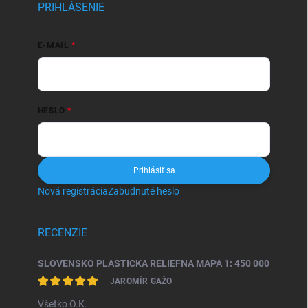
PRIHLÁSENIE
E-MAIL
HESLO
Prihlásiť sa
Nová registrácia
Zabudnuté heslo
RECENZIE
SLOVENSKO PLASTICKÁ RELIÉFNA MAPA 1: 450 000
JAROMÍR GAŽO
Všetko O.K.