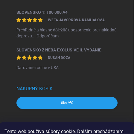
SLOVENSKO 1: 100 000 A4
IVETA JAVORKOVÁ KAMHALOVÁ
Prehľadné a hlavne dôležité upozornenia pre nákladnú
dopravu... Odporúčam
SLOVENSKO Z NEBA EXCLUSIVE II. VYDANIE
DUŠAN DÓŽA
Darované rodine v USA
NÁKUPNÝ KOŠÍK
0
ks /
€0
SHOCart
Freytag&Berndt
Dajama
MAPA Slovakia
Tento web používa súbory cookie. Ďalším prechádzaním