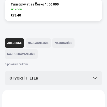
Turistický atlas Česko 1: 50 000
SKLADOM
€78,40
R
a
ABECEDNE
NAJLACNEJŠIE
NAJDRAHŠIE
d
e
NAJPREDÁVANEJŠIE
n
i
3
položiek celkom
e
p
OTVORIŤ FILTER
r
o
d
V
u
ý
AKCIA
AKCIA
k
p
TIP
ZADARMO
t