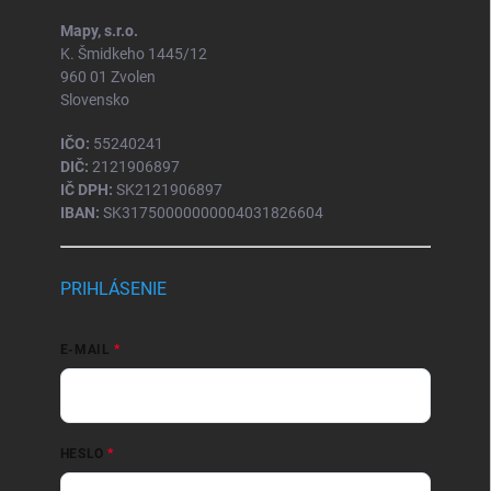
Mapy, s.r.o.
K. Šmidkeho 1445/12
960 01 Zvolen
Slovensko
IČO:
55240241
DIČ:
2121906897
IČ DPH:
SK2121906897
IBAN:
SK31750000000004031826604
PRIHLÁSENIE
E-MAIL
HESLO