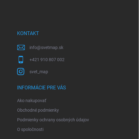
a
á
c
p
i
e
ä
p
t
r
i
KONTAKT
v
e
k
y
info
@
svetmap.sk
v
ý
+421 910 807 002
p
i
svet_map
s
u
INFORMÁCIE PRE VÁS
Ako nakupovať
Obchodné podmienky
Podmienky ochrany osobných údajov
O spoločnosti