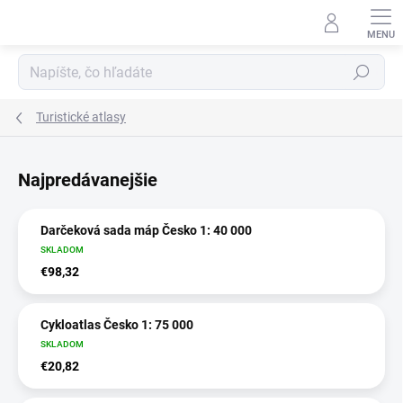
Prejsť
na
obsah
Hľadať
Turistické atlasy
Najpredávanejšie
Darčeková sada máp Česko 1: 40 000
SKLADOM
€98,32
Cykloatlas Česko 1: 75 000
SKLADOM
€20,82