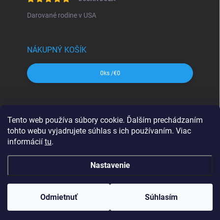
Darované rodine v USA
NÁKUPNÝ KOŠÍK
0
ks /
€0
SHOCart
Freytag&Berndt
Dajama
MAPA Slovakia
Tento web používa súbory cookie. Ďalším prechádzaním
VKÚ Harmanec
CBS Slovensko
tohto webu vyjadrujete súhlas s ich používaním. Viac
informácií
tu
.
Nastavenie
Copyright 2026
svetmap.sk
. Všetky práva vyhradené.
Upraviť
nastavenie cookies
Odmietnuť
Súhlasím
Vytvoril Shoptet