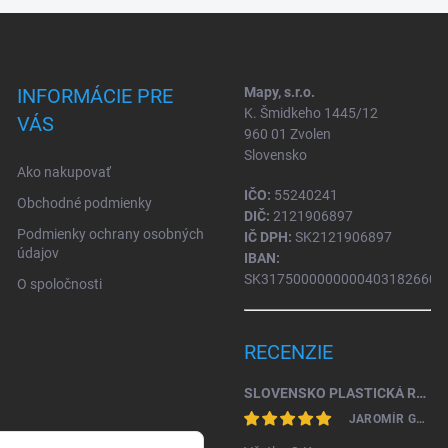
INFORMÁCIE PRE
Mapy, s.r.o.
K. Šmidkeho 1445/12
VÁS
960 01 Zvolen
Slovensko
Ako nakupovať
IČO:
55240241
Obchodné podmienky
DIČ:
2121906897
Podmienky ochrany osobných
IČ DPH:
SK2121906897
údajov
IBAN:
SK31750000000004031826604
O spoločnosti
RECENZIE
SLOVENSKO PLASTICKÁ RELIÉFNA MAPA 1: 450 000
JAROMÍR GAŽO