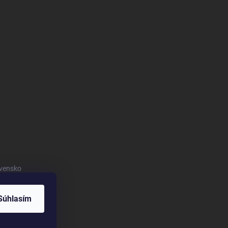
vensko
Súhlasím