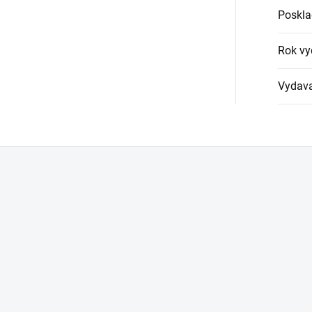
Poskla
Rok vy
Vydava