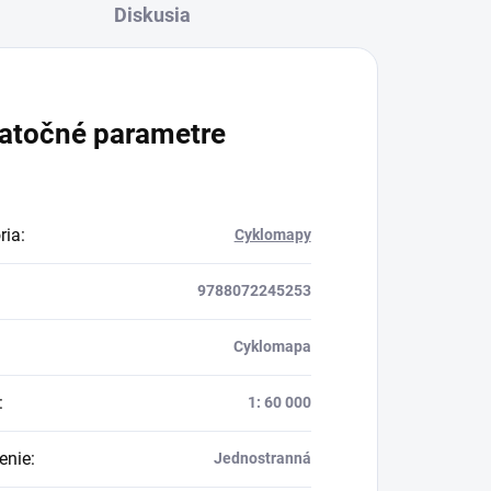
Diskusia
atočné parametre
ria
:
Cyklomapy
9788072245253
Cyklomapa
:
1: 60 000
enie
:
Jednostranná