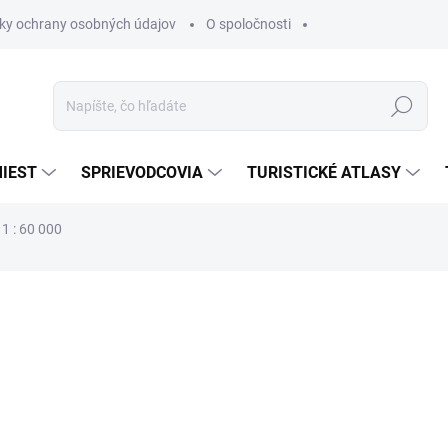
ky ochrany osobných údajov
O spoločnosti
Hľadať
IEST
SPRIEVODCOVIA
TURISTICKÉ ATLASY
1 : 60 000
nia
€8,30
€7,05
€5,73 bez DPH
Jednotková
SKLADOM
cena: