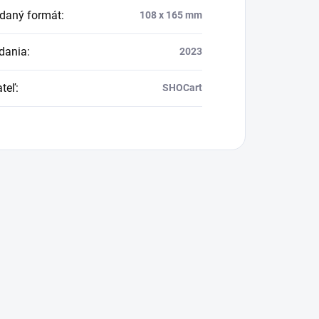
daný formát
:
108 x 165 mm
dania
:
2023
teľ
:
SHOCart