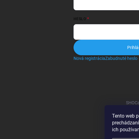
HESLO
Prihlá
Nová registrácia
Zabudnuté heslo
SHOCa
Tento web p
prechádzaní
ich používa