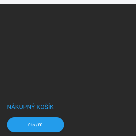
NÁKUPNÝ KOŠÍK
0
ks /
€0