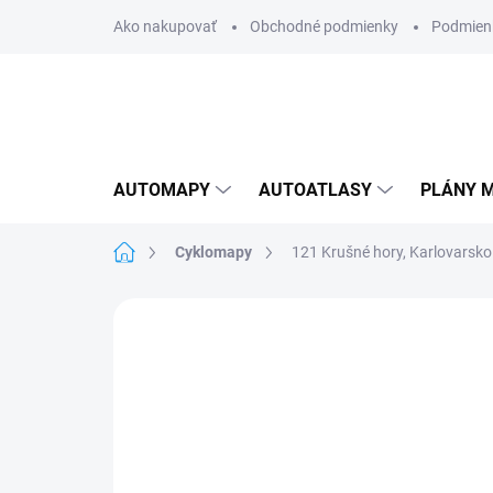
Prejsť
Ako nakupovať
Obchodné podmienky
Podmien
na
obsah
AUTOMAPY
AUTOATLASY
PLÁNY M
Domov
Cyklomapy
121 Krušné hory, Karlovarsko 
Neohodnotené
Podrobnosti hodnote
AKCIA