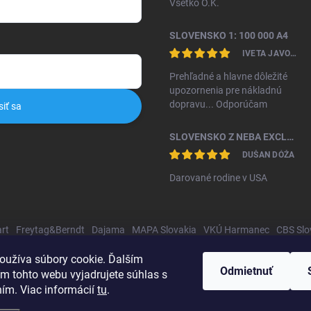
Všetko O.K.
SLOVENSKO 1: 100 000 A4
IVETA JAVORKOVÁ KAMHALOVÁ
Prehľadné a hlavne dôležité
upozornenia pre nákladnú
dopravu... Odporúčam
siť sa
SLOVENSKO Z NEBA EXCLUSIVE II. VYDANIE
DUŠAN DÓŽA
Darované rodine v USA
rt
Freytag&Berndt
Dajama
MAPA Slovakia
VKÚ Harmanec
CBS Slo
oužíva súbory cookie. Ďalším
Odmietnuť
m tohto webu vyjadrujete súhlas s
ním. Viac informácií
tu
.