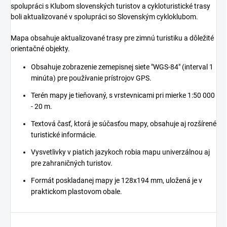
spolupráci s Klubom slovenských turistov a cykloturistické trasy
boli aktualizované v spolupráci so Slovenským cykloklubom.
Mapa obsahuje aktualizované trasy pre zimnú turistiku a dôležité
orientačné objekty.
Obsahuje zobrazenie zemepisnej siete "WGS-84" (interval 1
minúta) pre používanie prístrojov GPS.
Terén mapy je tieňovaný, s vrstevnicami pri mierke 1:50 000
- 20 m.
Textová časť, ktorá je súčasťou mapy, obsahuje aj rozšírené
turistické informácie.
Vysvetlivky v piatich jazykoch robia mapu univerzálnou aj
pre zahraničných turistov.
Formát poskladanej mapy je 128x194 mm, uložená je v
praktickom plastovom obale.