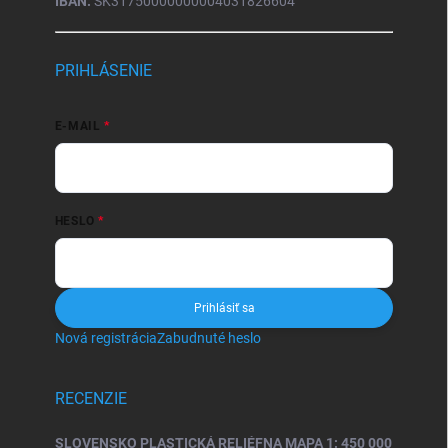
IBAN:
SK31750000000004031826604
PRIHLÁSENIE
E-MAIL
HESLO
Prihlásiť sa
Nová registrácia
Zabudnuté heslo
RECENZIE
SLOVENSKO PLASTICKÁ RELIÉFNA MAPA 1: 450 000