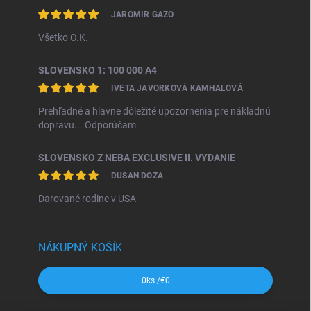
JAROMÍR GAŽO
Všetko O.K.
SLOVENSKO 1: 100 000 A4
IVETA JAVORKOVÁ KAMHALOVÁ
Prehľadné a hlavne dôležité upozornenia pre nákladnú
dopravu... Odporúčam
SLOVENSKO Z NEBA EXCLUSIVE II. VYDANIE
DUŠAN DÓŽA
Darované rodine v USA
NÁKUPNÝ KOŠÍK
0
ks /
€0