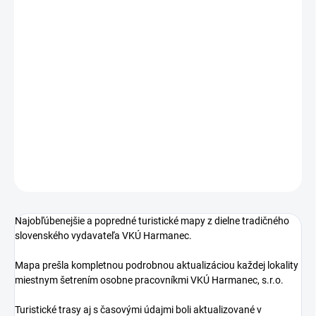
Precízne spracované turistické trasy s GPS kompatibilitou.
Detailné vrstevnice a tieňovaný terén pre lepšiu
orientáciu.Viacjazyčné vysvetlivky a rozšírené informácie o
regióne. Ideálna pre turistov a cyklistov, chránená v odolnom
plastovom obale.
Váš spoľahlivý sprievodca malebnou prírodou
Slovenska.
DETAILNÉ INFORMÁCIE
OPÝTAŤ SA
Najobľúbenejšie a popredné turistické mapy z dielne tradičného
slovenského vydavateľa VKÚ Harmanec.
Mapa prešla kompletnou podrobnou aktualizáciou každej lokality
miestnym šetrením osobne pracovníkmi VKÚ Harmanec, s.r.o.
Turistické trasy aj s časovými údajmi boli aktualizované v