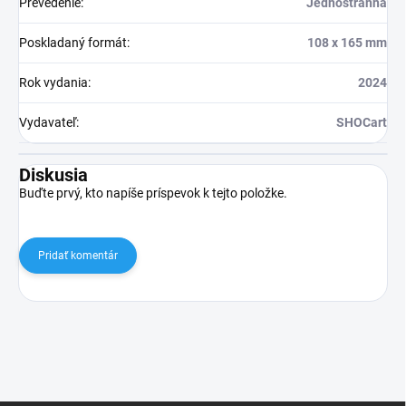
Prevedenie
:
Jednostranná
Poskladaný formát
:
108 x 165 mm
Rok vydania
:
2024
Vydavateľ
:
SHOCart
Diskusia
Buďte prvý, kto napíše príspevok k tejto položke.
Pridať komentár