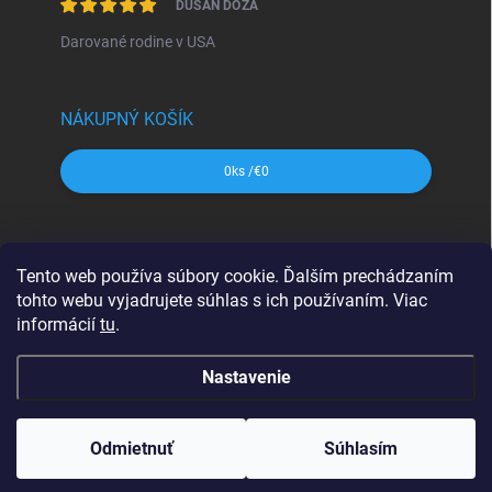
DUŠAN DÓŽA
Darované rodine v USA
NÁKUPNÝ KOŠÍK
0
ks /
€0
SHOCart
Freytag&Berndt
Dajama
MAPA Slovakia
Tento web používa súbory cookie. Ďalším prechádzaním
VKÚ Harmanec
CBS Slovensko
tohto webu vyjadrujete súhlas s ich používaním. Viac
informácií
tu
.
Nastavenie
Copyright 2026
svetmap.sk
. Všetky práva vyhradené.
Upraviť
nastavenie cookies
Odmietnuť
Súhlasím
Vytvoril Shoptet