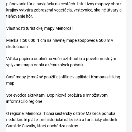
plánovanie túr a navigáciu na cestách. Intuitívny mapový obraz
krajiny vytvára zobrazená vegetácia, vrstevnice, skalné útvary a
tieňovanie hôr.
Vlastnosti turistickej mapy Menorca:
Mierka 1:50 000: 1 cm na hlavnej mape zodpovedá 500 m v
skutočnosti
Vďaka papieru odolnému voči roztrhnutiu a poveternostným
vplyvom mapa odolá akémukoľvek počasiu
Časť mapy je možné použiť aj offline v aplikácii Kompass hiking
map
Sprievodca aktivitami: Doplnková brožúra s množstvom
informácií o regióne
O regióne: Menorca: Tichší sesterský ostrov Malorca ponúka
nedotknuté pláže, prehistorické náleziská a turistický chodník
Camí de Cavalls, ktorý obchádza ostrov.