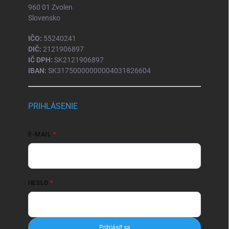
960 01 Zvolen
Slovensko
IČO:
55240241
DIČ:
2121906897
IČ DPH:
SK2121906897
IBAN:
SK31750000000004031826604
PRIHLÁSENIE
E-MAIL
HESLO
Prihlásiť sa