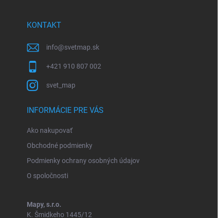
ä
t
i
KONTAKT
e
info
@
svetmap.sk
+421 910 807 002
svet_map
INFORMÁCIE PRE VÁS
Ako nakupovať
Obchodné podmienky
Podmienky ochrany osobných údajov
O spoločnosti
Mapy, s.r.o.
K. Šmidkeho 1445/12