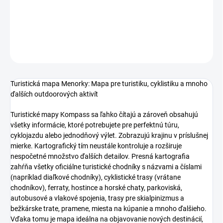
DETAILNÉ INFORMÁCIE
OPÝTAŤ SA
Turistická mapa Menorky: Mapa pre turistiku, cyklistiku a mnoho
ďalších outdoorových aktivít
Turistické mapy Kompass sa ľahko čítajú a zároveň obsahujú
všetky informácie, ktoré potrebujete pre perfektnú túru,
cyklojazdu alebo jednodňový výlet. Zobrazujú krajinu v príslušnej
mierke. Kartografický tím neustále kontroluje a rozširuje
nespočetné množstvo ďalších detailov. Presná kartografia
zahŕňa všetky oficiálne turistické chodníky s názvami a číslami
(napríklad diaľkové chodníky), cyklistické trasy (vrátane
chodníkov), ferraty, hostince a horské chaty, parkoviská,
autobusové a vlakové spojenia, trasy pre skialpinizmus a
bežkárske trate, pramene, miesta na kúpanie a mnoho ďalšieho.
Vďaka tomu je mapa ideálna na objavovanie nových destinácií,