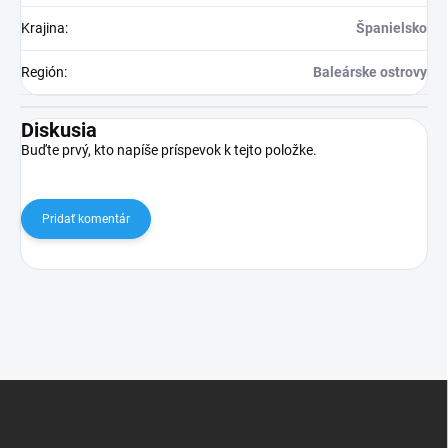
Krajina
:
Španielsko
Región
:
Baleárske ostrovy
Diskusia
Buďte prvý, kto napíše príspevok k tejto položke.
Pridať komentár
Z
á
p