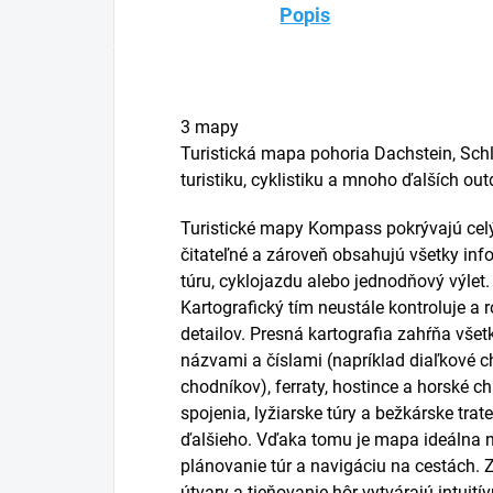
Popis
3 mapy
Turistická mapa pohoria Dachstein, Sc
turistiku, cyklistiku a mnoho ďalších out
Turistické mapy Kompass pokrývajú cel
čitateľné a zároveň obsahujú všetky info
túru, cyklojazdu alebo jednodňový výlet.
Kartografický tím neustále kontroluje a
detailov. Presná kartografia zahŕňa všetk
názvami a číslami (napríklad diaľkové c
chodníkov), ferraty, hostince a horské c
spojenia, lyžiarske túry a bežkárske tr
ďalšieho. Vďaka tomu je mapa ideálna n
plánovanie túr a navigáciu na cestách. 
útvary a tieňovanie hôr vytvárajú intuit