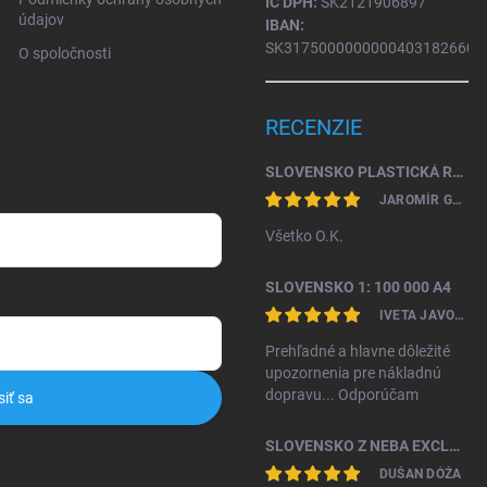
IČ DPH:
SK2121906897
údajov
IBAN:
SK31750000000004031826604
O spoločnosti
RECENZIE
SLOVENSKO PLASTICKÁ RELIÉFNA MAPA 1: 450 000
JAROMÍR GAŽO
Všetko O.K.
SLOVENSKO 1: 100 000 A4
IVETA JAVORKOVÁ KAMHALOVÁ
Prehľadné a hlavne dôležité
upozornenia pre nákladnú
dopravu... Odporúčam
siť sa
SLOVENSKO Z NEBA EXCLUSIVE II. VYDANIE
DUŠAN DÓŽA