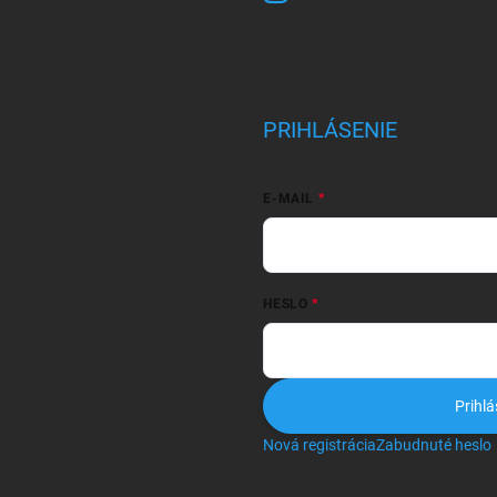
PRIHLÁSENIE
E-MAIL
HESLO
Prihlá
Nová registrácia
Zabudnuté heslo