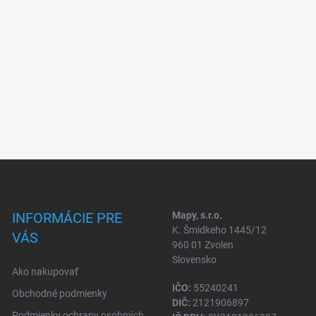
INFORMÁCIE PRE
Mapy, s.r.o.
K. Šmidkeho 1445/12
VÁS
960 01 Zvolen
Slovensko
Ako nakupovať
IČO:
55240241
Obchodné podmienky
DIČ:
2121906897
Podmienky ochrany osobných