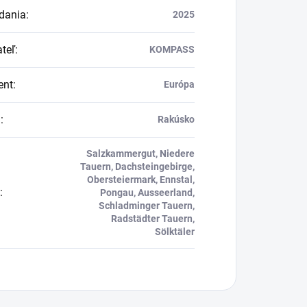
dania
:
2025
teľ
:
KOMPASS
ent
:
Európa
a
:
Rakúsko
Salzkammergut, Niedere
Tauern, Dachsteingebirge,
Obersteiermark, Ennstal,
:
Pongau, Ausseerland,
Schladminger Tauern,
Radstädter Tauern,
Sölktäler