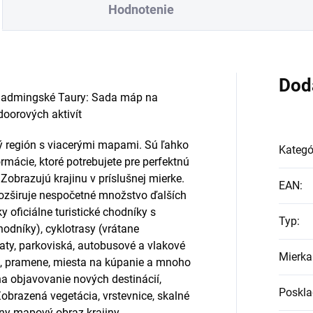
Hodnotenie
Dod
hladmingské Taury: Sada máp na
doorových aktivít
ý región s viacerými mapami. Sú ľahko
Kategó
rmácie, ktoré potrebujete pre perfektnú
 Zobrazujú krajinu v príslušnej mierke.
EAN
:
 rozširuje nespočetné množstvo ďalších
y oficiálne turistické chodníky s
Typ
:
hodníky), cyklotrasy (vrátane
haty, parkoviská, autobusové a vlakové
Mierka
ate, pramene, miesta na kúpanie a mnoho
a objavovanie nových destinácií,
Poskla
Zobrazená vegetácia, vrstevnice, skalné
ívny mapový obraz krajiny.