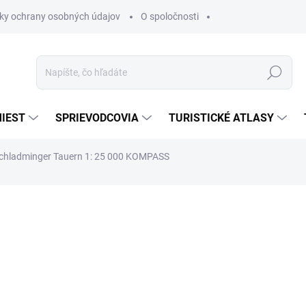
ky ochrany osobných údajov
O spoločnosti
Hľadať
IEST
SPRIEVODCOVIA
TURISTICKÉ ATLASY
Schladminger Tauern 1: 25 000 KOMPASS
nia
€22,30
€18,95
€15,41 bez DPH
Jednotková
SKLADOM
cena: