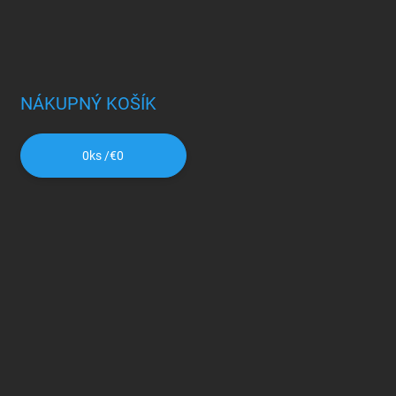
NÁKUPNÝ KOŠÍK
0
ks /
€0