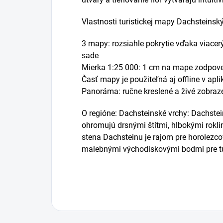
Vlastnosti turistickej mapy Dachsteins
3 mapy: rozsiahle pokrytie vďaka viac
sade
Mierka 1:25 000: 1 cm na mape zodpove
Časť mapy je použiteľná aj offline v apl
Panoráma: ručne kreslené a živé zobraze
O regióne: Dachsteinské vrchy: Dachste
ohromujú drsnými štítmi, hlbokými rokli
stena Dachsteinu je rajom pre horolezc
malebnými východiskovými bodmi pre tú