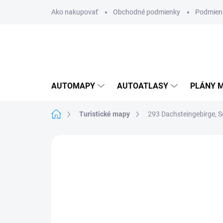
Prejsť
Ako nakupovať
Obchodné podmienky
Podmien
na
obsah
AUTOMAPY
AUTOATLASY
PLÁNY M
Domov
Turistické mapy
293 Dachsteingebirge, 
Neohodnotené
Podrobnosti hodnote
AKCIA