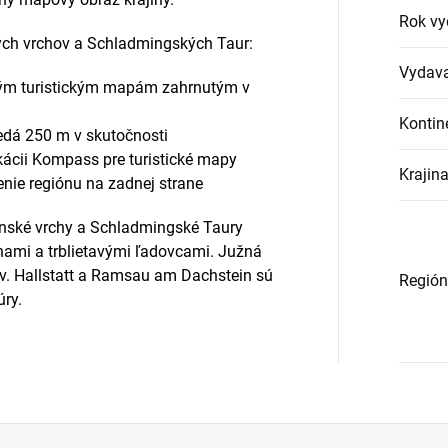
Rok vy
kých vrchov a Schladmingských Taur:
Vydava
erým turistickým mapám zahrnutým v
Kontin
dá 250 m v skutočnosti
ikácii Kompass pre turistické mapy
Krajin
nie regiónu na zadnej strane
inské vrchy a Schladmingské Taury
nami a trblietavými ľadovcami. Južná
ov. Hallstatt a Ramsau am Dachstein sú
Región
ry.