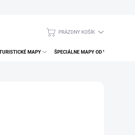
PRÁZDNY KOŠÍK
NÁKUPNÝ
KOŠÍK
TURISTICKÉ MAPY
ŠPECIÁLNE MAPY OD VKÚ
CY