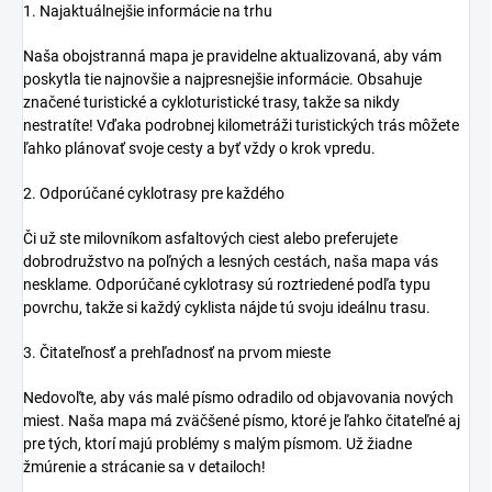
1. Najaktuálnejšie informácie na trhu
Naša obojstranná mapa je pravidelne aktualizovaná, aby vám
poskytla tie najnovšie a najpresnejšie informácie. Obsahuje
značené turistické a cykloturistické trasy, takže sa nikdy
nestratíte! Vďaka podrobnej kilometráži turistických trás môžete
ľahko plánovať svoje cesty a byť vždy o krok vpredu.
2. Odporúčané cyklotrasy pre každého
Či už ste milovníkom asfaltových ciest alebo preferujete
dobrodružstvo na poľných a lesných cestách, naša mapa vás
nesklame. Odporúčané cyklotrasy sú roztriedené podľa typu
povrchu, takže si každý cyklista nájde tú svoju ideálnu trasu.
3. Čitateľnosť a prehľadnosť na prvom mieste
Nedovoľte, aby vás malé písmo odradilo od objavovania nových
miest. Naša mapa má zväčšené písmo, ktoré je ľahko čitateľné aj
pre tých, ktorí majú problémy s malým písmom. Už žiadne
žmúrenie a strácanie sa v detailoch!