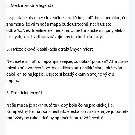
4. Medzinárodná legenda
Legenda je písaná v slovenčine, angličtine, poľštine a nemčine, čo
znamená, že vám naša mapa bude užitočná, nech už ste
odkiaľkoľvek. Ideálne pre medzinárodné turistické skupiny alebo
pre tých, ktorí radi spoznávajú nových ľudí a kultúry.
5. Hviezdičková klasifikácia atraktívnych miest
Nechcete minúť to najzaujímavejšie, čo oblasť ponúka? Atraktívne
miesta sú označené tzv. hviezdičkovou klasifikáciou, takže vás
čaká len to najlepšie. Užijete si každý okamih svojho výletu
naplno!
6. Praktický formát
Naša mapa je navrhnutá tak, aby bola čo najpraktickejšia.
Kompaktný formát sa zmestí do vrecka, čo znamená, že ju budete
mať vždy po ruke. Ideálny spoločník na každú cestu!