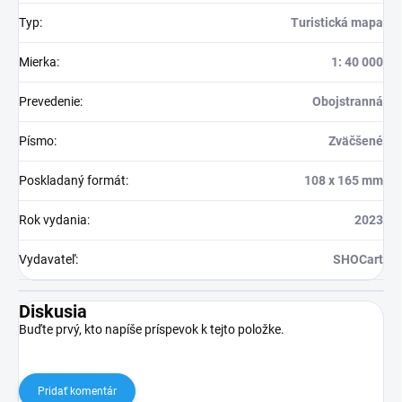
Typ
:
Turistická mapa
Mierka
:
1: 40 000
Prevedenie
:
Obojstranná
Písmo
:
Zväčšené
Poskladaný formát
:
108 x 165 mm
Rok vydania
:
2023
Vydavateľ
:
SHOCart
Diskusia
Buďte prvý, kto napíše príspevok k tejto položke.
Pridať komentár