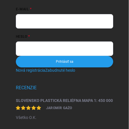
E-MAIL
HESLO
Prihlásiť sa
Nová registrácia
Zabudnuté heslo
RECENZIE
SLOVENSKO PLASTICKÁ RELIÉFNA MAPA 1: 450 000
JAROMÍR GAŽO
Všetko O.K.