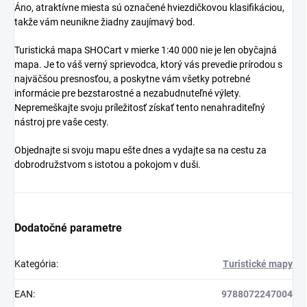
Áno, atraktívne miesta sú označené hviezdičkovou klasifikáciou,
takže vám neunikne žiadny zaujímavý bod.
Turistická mapa SHOCart v mierke 1:40 000 nie je len obyčajná
mapa. Je to váš verný sprievodca, ktorý vás prevedie prírodou s
najväčšou presnosťou, a poskytne vám všetky potrebné
informácie pre bezstarostné a nezabudnuteľné výlety.
Nepremeškajte svoju príležitosť získať tento nenahraditeľný
nástroj pre vaše cesty.
Objednajte si svoju mapu ešte dnes a vydajte sa na cestu za
dobrodružstvom s istotou a pokojom v duši.
Dodatočné parametre
Kategória
:
Turistické mapy
EAN
:
9788072247004