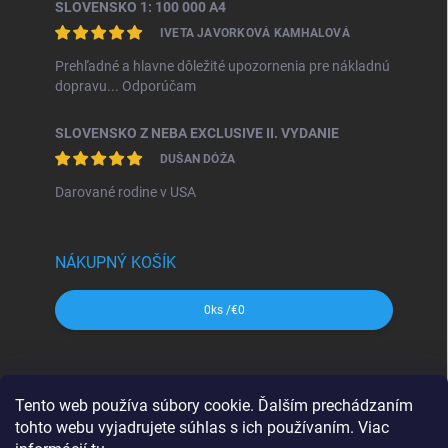
SLOVENSKO 1: 100 000 A4
IVETA JAVORKOVÁ KAMHALOVÁ
Prehľadné a hlavne dôležité upozornenia pre nákladnú
dopravu... Odporúčam
SLOVENSKO Z NEBA EXCLUSIVE II. VYDANIE
DUŠAN DÓŽA
Darované rodine v USA
NÁKUPNÝ KOŠÍK
0
ks /
€0
SHOCart
Freytag&Berndt
Dajama
MAPA Slovakia
Tento web používa súbory cookie. Ďalším prechádzaním
VKÚ Harmanec
CBS Slovensko
tohto webu vyjadrujete súhlas s ich používaním. Viac