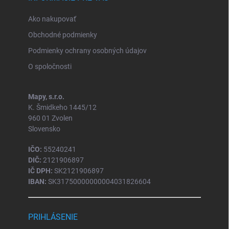
Ako nakupovať
Obchodné podmienky
Podmienky ochrany osobných údajov
O spoločnosti
Mapy, s.r.o.
K. Šmidkeho 1445/12
960 01 Zvolen
Slovensko
IČO:
55240241
DIČ:
2121906897
IČ DPH:
SK2121906897
IBAN:
SK31750000000004031826604
PRIHLÁSENIE