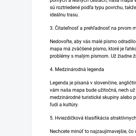
poľných a lesných cestách, naša mapa 
sú roztriedené podľa typu povrchu, takže
ideálnu trasu.
3. Čitateľnosť a prehľadnosť na prvom m
Nedovoľte, aby vás malé písmo odradil
mapa má zväčšené písmo, ktoré je ľahko č
problémy s malým písmom. Už žiadne žmú
4. Medzinárodná legenda
Legenda je písaná v slovenčine, angličt
vám naša mapa bude užitočná, nech už s
medzinárodné turistické skupiny alebo p
ľudí a kultúry.
5. Hviezdičková klasifikácia atraktívnyc
Nechcete minúť to najzaujímavejšie, čo 