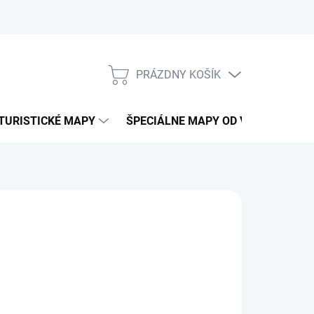
PRÁZDNY KOŠÍK
NÁKUPNÝ
KOŠÍK
TURISTICKÉ MAPY
ŠPECIÁLNE MAPY OD VKÚ
CY