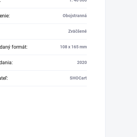
:
1: 40 000
enie
:
Obojstranná
Zväčšené
daný formát
:
108 x 165 mm
dania
:
2020
teľ
:
SHOCart