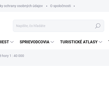
ky ochrany osobných údajov
O spoločnosti
Hľadať
IEST
SPRIEVODCOVIA
TURISTICKÉ ATLASY
 hory 1 : 40 000
nia
€7,80
€6,63
€5,39 bez DPH
Jednotková
SKLADOM
cena: