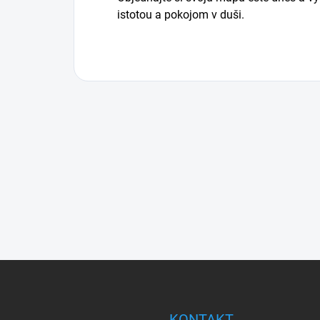
istotou a pokojom v duši.
Z
á
p
ä
KONTAKT