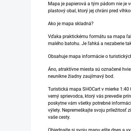
Mapa je papierová a tým pádom nie je 
plastový obal, ktorý jej chráni pred vlhk
Ako je mapa skladná?
Vďaka praktickému formátu sa mapa ľahk
malého batohu. Je ľahká a nezaberie ta
Obsahuje mapa informácie o turistickýc
Áno, atraktívne miesta sú označené hvie
neunikne žiadny zaujímavý bod.
Turistická mapa SHOCart v mierke 1:40 0
verný sprievodca, ktorý vás prevedie pr
poskytne vám všetky potrebné informác
výlety. Nepremeškajte svoju príležitosť z
vaše cesty.
Objednajte si svoju mapu ešte dnes a v