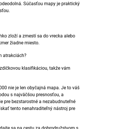
vodeodolná. Súčasťou mapy je praktický
osťou.
o zloží a zmestí sa do vrecka alebo
kmer žiadne miesto.
h atrakciách?
zdičkovou klasifikáciou, takže vám
00 nie je len obyčajná mapa. Je to váš
írodou s najväčšou presnosťou, a
ie pre bezstarostné a nezabudnuteľné
ískať tento nenahraditeľný nástroj pre
ydajte sa na cestu za dobrodružstvom s