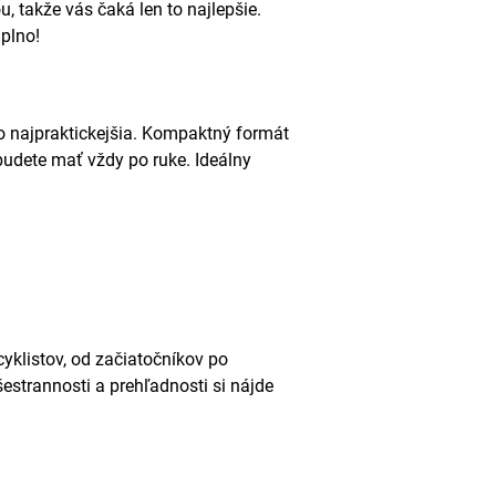
u, takže vás čaká len to najlepšie.
aplno!
o najpraktickejšia. Kompaktný formát
budete mať vždy po ruke. Ideálny
cyklistov, od začiatočníkov po
strannosti a prehľadnosti si nájde