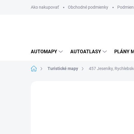
Prejsť
Ako nakupovať
Obchodné podmienky
Podmien
na
obsah
AUTOMAPY
AUTOATLASY
PLÁNY M
Domov
Turistické mapy
457 Jeseníky, Rychlebské
Neohodnotené
Podrobnosti hodnote
AKCIA