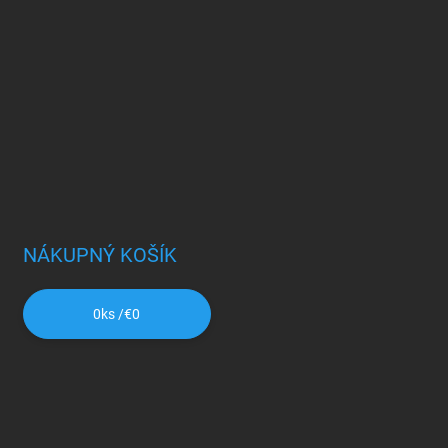
NÁKUPNÝ KOŠÍK
0
ks /
€0