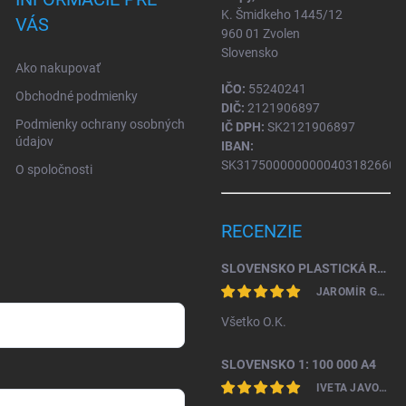
K. Šmidkeho 1445/12
VÁS
960 01 Zvolen
Slovensko
Ako nakupovať
IČO:
55240241
Obchodné podmienky
DIČ:
2121906897
Podmienky ochrany osobných
IČ DPH:
SK2121906897
údajov
IBAN:
SK31750000000004031826604
O spoločnosti
RECENZIE
SLOVENSKO PLASTICKÁ RELIÉFNA MAPA 1: 450 000
JAROMÍR GAŽO
Všetko O.K.
SLOVENSKO 1: 100 000 A4
IVETA JAVORKOVÁ KAMHALOVÁ