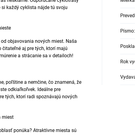
vás nesklame. Odporúčané cyklotrasy
Mierka
 si každý cyklista nájde tú svoju
Preved
ieste
Písmo
:
o od objavovania nových miest. Naša
Poskla
itateľné aj pre tých, ktorí majú
renie a strácanie sa v detailoch!
Rok vy
Vydava
ine, poľštine a nemčine, čo znamená, že
te odkiaľkoľvek. Ideálne pre
re tých, ktorí radi spoznávajú nových
h miest
oblasť ponúka? Atraktívne miesta sú