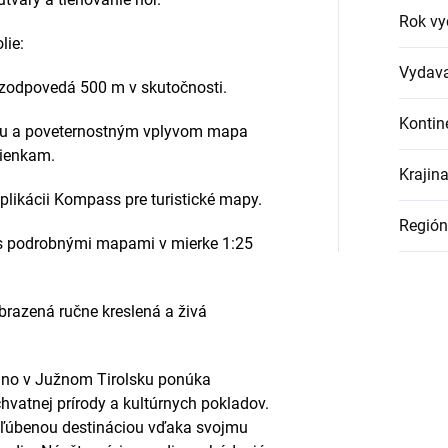
Rok vy
lie:
Vydava
 zodpovedá 500 m v skutočnosti.
Kontin
tiu a poveternostným vplyvom mapa
ienkam.
Krajin
plikácii Kompass pre turistické mapy.
Región
 s podrobnými mapami v mierke 1:25
razená ručne kreslená a živá
rano v Južnom Tirolsku ponúka
vatnej prírody a kultúrnych pokladov.
bľúbenou destináciou vďaka svojmu