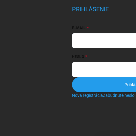
PRIHLÁSENIE
E-MAIL
HESLO
Prihlá
Nová registrácia
Zabudnuté heslo