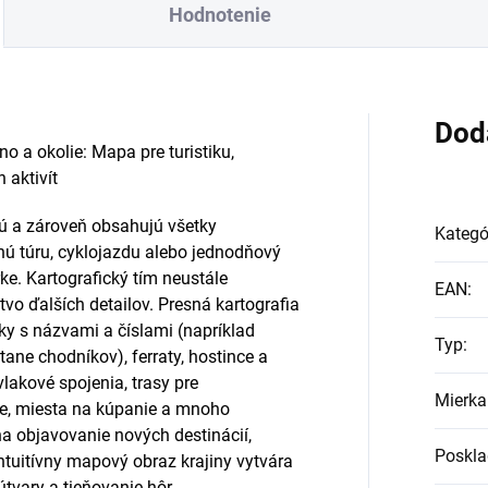
Hodnotenie
Dod
o a okolie: Mapa pre turistiku,
 aktivít
ú a zároveň obsahujú všetky
Kategó
tnú túru, cyklojazdu alebo jednodňový
rke. Kartografický tím neustále
EAN
:
vo ďalších detailov. Presná kartografia
íky s názvami a číslami (napríklad
Typ
:
átane chodníkov), ferraty, hostince a
lakové spojenia, trasy pre
Mierka
ne, miesta na kúpanie a mnoho
a objavovanie nových destinácií,
Poskla
ntuitívny mapový obraz krajiny vytvára
útvary a tieňovanie hôr.