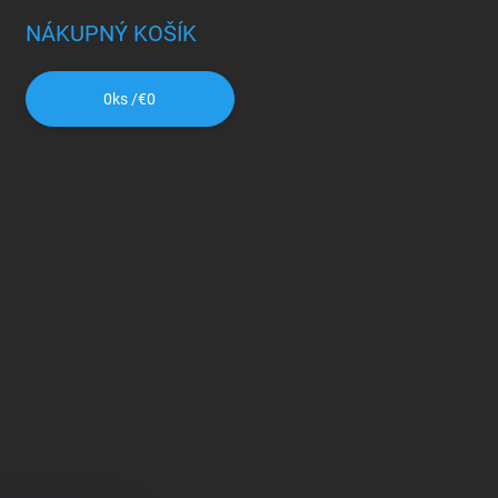
NÁKUPNÝ KOŠÍK
0
ks /
€0