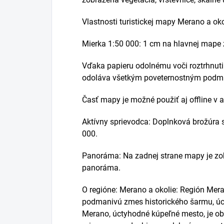
Vlastnosti turistickej mapy Merano a oko
Mierka 1:50 000: 1 cm na hlavnej mape
Vďaka papieru odolnému voči roztrhnu
odoláva všetkým poveternostným podm
Časť mapy je možné použiť aj offline v a
Aktívny sprievodca: Doplnková brožúra
000.
Panoráma: Na zadnej strane mapy je zob
panoráma.
O regióne: Merano a okolie: Región Me
podmanivú zmes historického šarmu, úch
Merano, úctyhodné kúpeľné mesto, je o