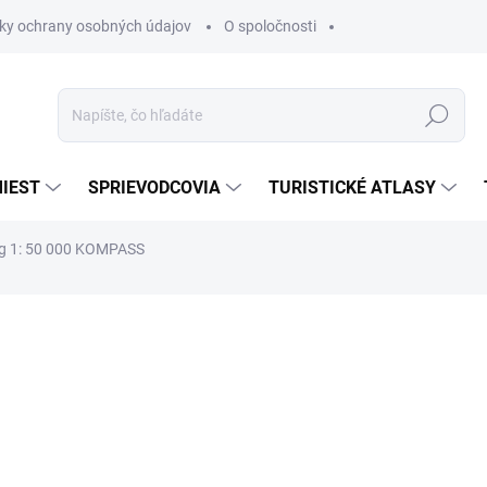
ky ochrany osobných údajov
O spoločnosti
Hľadať
IEST
SPRIEVODCOVIA
TURISTICKÉ ATLASY
g 1: 50 000 KOMPASS
nia
€14,50
€12,32
€10,02 bez DPH
Jednotková
SKLADOM
cena: