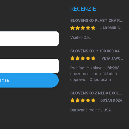
RECENZIE
SLOVENSKO PLASTICKÁ RELIÉFNA MAPA 1: 450 000
JAROMÍR GAŽO
Všetko O.K.
SLOVENSKO 1: 100 000 A4
IVETA JAVORKOVÁ KAMHALOVÁ
Prehľadné a hlavne dôležité
upozornenia pre nákladnú
dopravu... Odporúčam
siť sa
SLOVENSKO Z NEBA EXCLUSIVE II. VYDANIE
DUŠAN DÓŽA
Darované rodine v USA