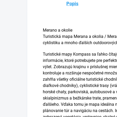
Popis
Merano a okolie
Turistická mapa Merana a okolia / Meran
cyklistiku a mnoho ďalších outdoorových
Turistické mapy Kompass sa ľahko čítaj
informácie, ktoré potrebujete pre perfek
výlet. Zobrazujú krajinu v príslušnej mie
kontroluje a rozširuje nespočetné množst
zahŕňa všetky oficiálne turistické chodn
diaľkové chodníky), cyklistické trasy (vr
horské chaty, parkoviská, autobusové a v
skialpinizmus a bežkárske trate, prame
ďalšieho. Vďaka tomu je mapa ideálna n
plánovanie túr a navigáciu na cestách. I
zobrazená vegetácia, vrstevnice, skalné 