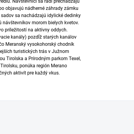
diu. Návštevníci sa radi prechádzajú
bo objavujú nádherné záhrady zámku
 sadov sa nachádzajú idylické dedinky
ujú návštevníkov morom bielych kvetov.
 príležitostí na aktívny oddych.
acie kanály) pozdĺž starých kanálov
ľ čo Meranský vysokohorský chodník
ejších turistických trás v Južnom
kou Tirolska a Prírodným parkom Texel,
Tirolsku, ponúka región Merano
čných aktivít pre každý vkus.