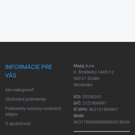
INFORMÁCIE PRE
Mapy, s.r.o.
K. Šmidkeho 1445/12
VÁS
960 01 Zvolen
Slovensko
Ako nakupovať
IČO:
55240241
Obchodné podmienky
DIČ:
2121906897
Podmienky ochrany osobných
IČ DPH:
SK2121906897
údajov
IBAN:
SK31750000000004031826604
O spoločnosti