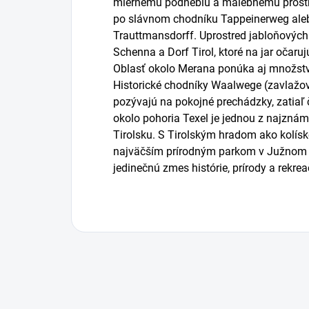
miernemu podnebiu a malebnému prostre
po slávnom chodníku Tappeinerweg ale
Trauttmansdorff. Uprostred jabloňových
Schenna a Dorf Tirol, ktoré na jar očar
Oblasť okolo Merana ponúka aj množstvo
Historické chodníky Waalwege (zavlažov
pozývajú na pokojné prechádzky, zatia
okolo pohoria Texel je jednou z najznám
Tirolsku. S Tirolským hradom ako kolís
najväčším prírodným parkom v Južnom 
jedinečnú zmes histórie, prírody a rekrea