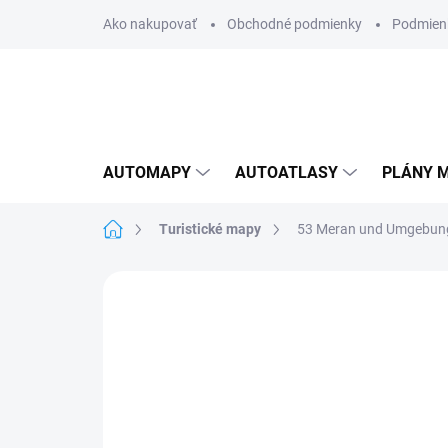
Prejsť
Ako nakupovať
Obchodné podmienky
Podmien
na
obsah
AUTOMAPY
AUTOATLASY
PLÁNY M
Domov
Turistické mapy
53 Meran und Umgebun
Neohodnotené
Podrobnosti hodnote
AKCIA