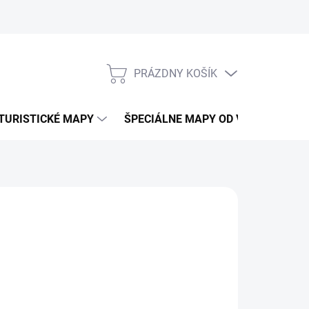
PRÁZDNY KOŠÍK
NÁKUPNÝ
KOŠÍK
TURISTICKÉ MAPY
ŠPECIÁLNE MAPY OD VKÚ
CY