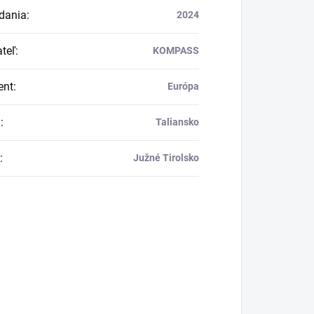
dania
:
2024
teľ
:
KOMPASS
ent
:
Európa
a
:
Taliansko
:
Južné Tirolsko