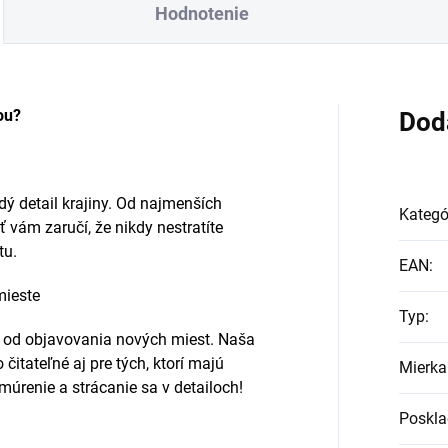
Hodnotenie
ou?
Dod
ý detail krajiny. Od najmenších
Kategó
 vám zaručí, že nikdy nestratíte
tu.
EAN
:
mieste
Typ
:
o od objavovania nových miest. Naša
itateľné aj pre tých, ktorí majú
Mierka
renie a strácanie sa v detailoch!
Poskla