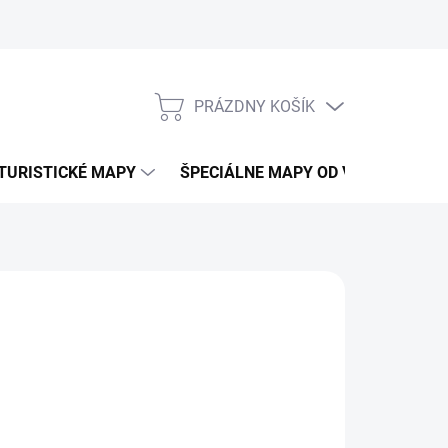
PRÁZDNY KOŠÍK
NÁKUPNÝ
KOŠÍK
TURISTICKÉ MAPY
ŠPECIÁLNE MAPY OD VKÚ
CY