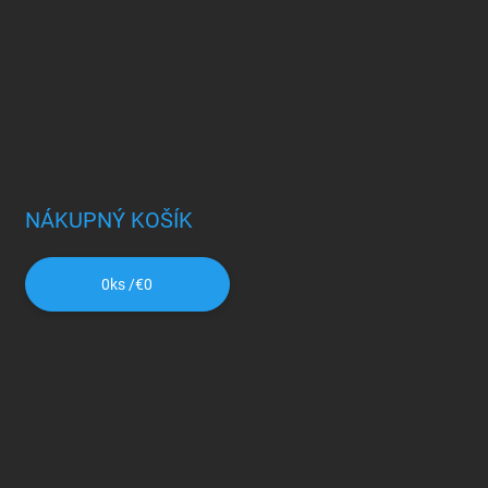
NÁKUPNÝ KOŠÍK
0
ks /
€0