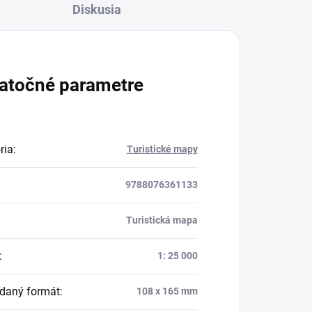
Diskusia
atočné parametre
ria
:
Turistické mapy
9788076361133
Turistická mapa
:
1: 25 000
daný formát
:
108 x 165 mm