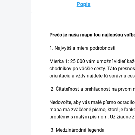
Popis
Prečo je naša mapa tou najlepšou voľb
1. Najvyššia miera podrobnosti
Mierka 1: 25 000 vám umožní vidieť každ
chodníkov po väčšie cesty. Táto presnosť
orientáciu a vždy nájdete tú správnu ces
2. Čitateľnosť a prehľadnosť na prvom 
Nedovoľte, aby vás malé písmo odradil
mapa má zväčšené písmo, ktoré je ľahko č
problémy s malým písmom. Už žiadne žmú
3. Medzinárodná legenda