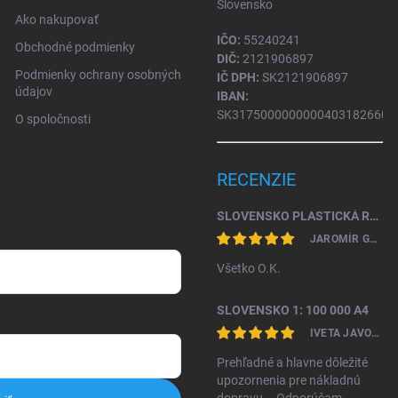
Slovensko
Ako nakupovať
IČO:
55240241
Obchodné podmienky
DIČ:
2121906897
Podmienky ochrany osobných
IČ DPH:
SK2121906897
údajov
IBAN:
SK31750000000004031826604
O spoločnosti
RECENZIE
SLOVENSKO PLASTICKÁ RELIÉFNA MAPA 1: 450 000
JAROMÍR GAŽO
Všetko O.K.
SLOVENSKO 1: 100 000 A4
IVETA JAVORKOVÁ KAMHALOVÁ
Prehľadné a hlavne dôležité
upozornenia pre nákladnú