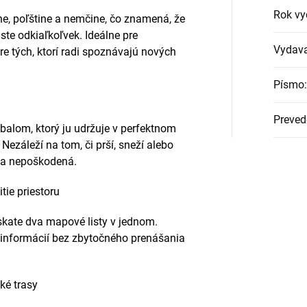
Rok vy
ine, poľštine a nemčine, čo znamená, že
te odkiaľkoľvek. Ideálne pre
Vydava
re tých, ktorí radi spoznávajú nových
Písmo
:
Preved
alom, ktorý ju udržuje v perfektnom
Nezáleží na tom, či prší, sneží alebo
 a nepoškodená.
tie priestoru
skate dva mapové listy v jednom.
 informácií bez zbytočného prenášania
ké trasy