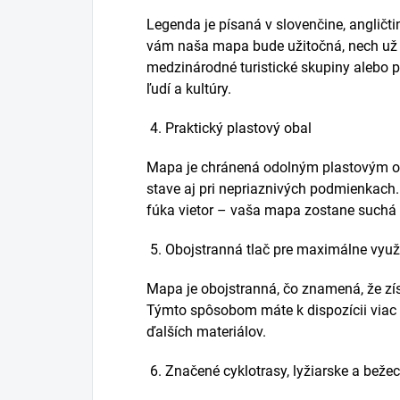
Legenda je písaná v slovenčine, angličt
vám naša mapa bude užitočná, nech už s
medzinárodné turistické skupiny alebo p
ľudí a kultúry.
4. Praktický plastový obal
Mapa je chránená odolným plastovým ob
stave aj pri nepriaznivých podmienkach. 
fúka vietor – vaša mapa zostane suchá
5. Obojstranná tlač pre maximálne využi
Mapa je obojstranná, čo znamená, že zí
Týmto spôsobom máte k dispozícii viac
ďalších materiálov.
6. Značené cyklotrasy, lyžiarske a bežec