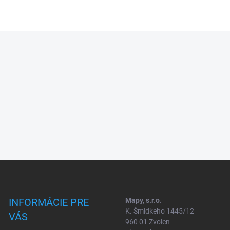
INFORMÁCIE PRE
Mapy, s.r.o.
K. Šmidkeho 1445/12
VÁS
960 01 Zvolen