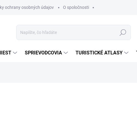
ky ochrany osobných údajov
O spoločnosti
Hľadať
IEST
SPRIEVODCOVIA
TURISTICKÉ ATLASY
nia
€7,80
€6,63
€5,39 bez DPH
Jednotková
SKLADOM
cena: