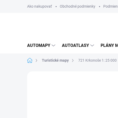
Prejsť
Ako nakupovať
Obchodné podmienky
Podmien
na
obsah
AUTOMAPY
AUTOATLASY
PLÁNY M
Domov
Turistické mapy
721 Krkonoše 1: 25 000
Neohodnotené
Podrobnosti hodnote
AKCIA