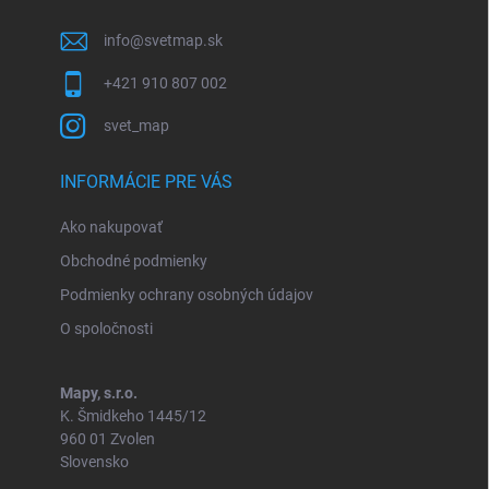
e
info
@
svetmap.sk
+421 910 807 002
svet_map
INFORMÁCIE PRE VÁS
Ako nakupovať
Obchodné podmienky
Podmienky ochrany osobných údajov
O spoločnosti
Mapy, s.r.o.
K. Šmidkeho 1445/12
960 01 Zvolen
Slovensko