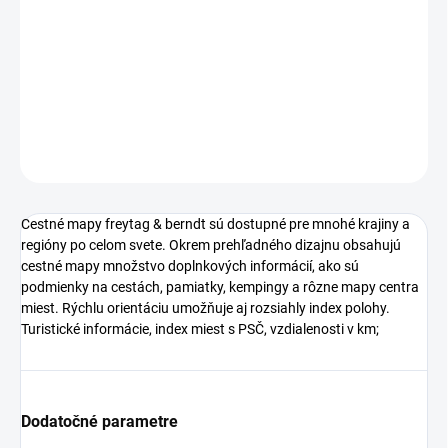
cena:
−
+
Pridať do košíka
DETAILNÉ INFORMÁCIE
OPÝTAŤ SA
Cestné mapy freytag & berndt sú dostupné pre mnohé krajiny a
regióny po celom svete. Okrem prehľadného dizajnu obsahujú
cestné mapy množstvo doplnkových informácií, ako sú
podmienky na cestách, pamiatky, kempingy a rôzne mapy centra
miest. Rýchlu orientáciu umožňuje aj rozsiahly index polohy.
Turistické informácie, index miest s PSČ, vzdialenosti v km;
Dodatočné parametre