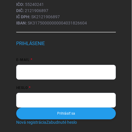
IČO:
55240241
DIČ:
2121906897
IČ DPH:
SK2121906897
IBAN:
SK31750000000004031826604
PRIHLÁSENIE
E-MAIL
HESLO
Prihlásiť sa
Nová registrácia
Zabudnuté heslo