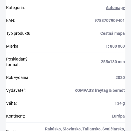
Kategória
:
Automapy
EAN
:
9783707909401
Typ produktu
:
Cestná mapa
Mierka
:
1: 800 000
Poskladaný
255×130 mm
formát
:
Rok vydania
:
2020
Vydavateľ
:
KOMPASS freytag & berndt
Váha
:
134 g
Kontinent
:
Európa
Rakúsko, Slovinsko, Taliansko, Švajčiarsko,