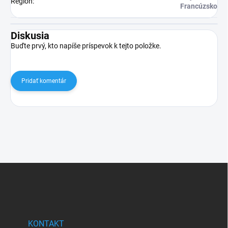
Región
:
Francúzsko
Diskusia
Buďte prvý, kto napíše príspevok k tejto položke.
Pridať komentár
Z
á
p
ä
t
i
KONTAKT