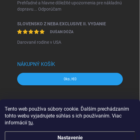
Prehľadné a hlavne dôležité upozornenia pre nákladnú
dopravu... Odporúčam
SLOVENSKO Z NEBA EXCLUSIVE II. VYDANIE
DUŠAN DÓŽA
Darované rodine v USA
NÁKUPNÝ KOŠÍK
0
ks /
€0
SHOCart
Freytag&Berndt
Dajama
MAPA Slovakia
Tento web používa súbory cookie. Ďalším prechádzaním
VKÚ Harmanec
CBS Slovensko
tohto webu vyjadrujete súhlas s ich používaním. Viac
informácií
tu
.
Nastavenie