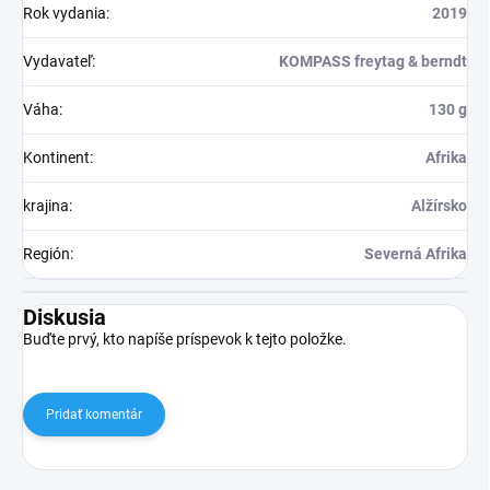
Rok vydania
:
2019
Vydavateľ
:
KOMPASS freytag & berndt
Váha
:
130 g
Kontinent
:
Afrika
krajina
:
Alžírsko
Región
:
Severná Afrika
Diskusia
Buďte prvý, kto napíše príspevok k tejto položke.
Pridať komentár