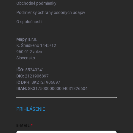
Obchodné podmienky
Podmienky ochrany osobných údajov
O spoločnosti
Mapy, s.r.o.
K. Šmidkeho 1445/12
960 01 Zvolen
Slovensko
IČO:
55240241
DIČ:
2121906897
IČ DPH:
SK2121906897
IBAN:
SK31750000000004031826604
PRIHLÁSENIE
E-MAIL