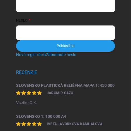
HESLO
Prihlásiť sa
Nová registrácia
Zabudnuté heslo
RECENZIE
SLOVENSKO PLASTICKÁ RELIÉFNA MAPA 1: 450 000
JAROMÍR GAŽO
Všetko O.K.
SLOVENSKO 1: 100 000 A4
IVETA JAVORKOVÁ KAMHALOVÁ