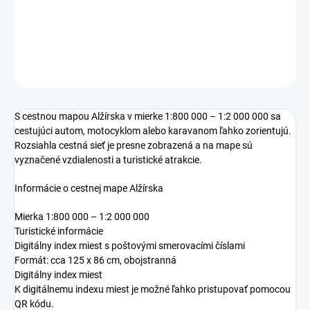
DETAILNÉ INFORMÁCIE
OPÝTAŤ SA
S cestnou mapou Alžírska v mierke 1:800 000 – 1:2 000 000 sa
cestujúci autom, motocyklom alebo karavanom ľahko zorientujú.
Rozsiahla cestná sieť je presne zobrazená a na mape sú
vyznačené vzdialenosti a turistické atrakcie.
Informácie o cestnej mape Alžírska
Mierka 1:800 000 – 1:2 000 000
Turistické informácie
Digitálny index miest s poštovými smerovacími číslami
Formát: cca 125 x 86 cm, obojstranná
Digitálny index miest
K digitálnemu indexu miest je možné ľahko pristupovať pomocou
QR kódu.