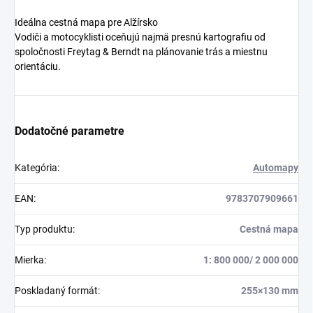
Ideálna cestná mapa pre Alžírsko
Vodiči a motocyklisti oceňujú najmä presnú kartografiu od
spoločnosti Freytag & Berndt na plánovanie trás a miestnu
orientáciu.
Dodatočné parametre
Kategória
:
Automapy
EAN
:
9783707909661
Typ produktu
:
Cestná mapa
Mierka
:
1: 800 000/ 2 000 000
Poskladaný formát
:
255×130 mm