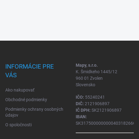
INFORMÁCIE PRE
Mapy, s.r.o.
K. Šmidkeho 1445/12
VÁS
960 01 Zvolen
Slovensko
Ako nakupovať
IČO:
55240241
Obchodné podmienky
DIČ:
2121906897
Podmienky ochrany osobných
IČ DPH:
SK2121906897
údajov
IBAN:
SK31750000000004031826604
O spoločnosti