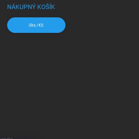
NÁKUPNÝ KOŠÍK
0
ks /
€0