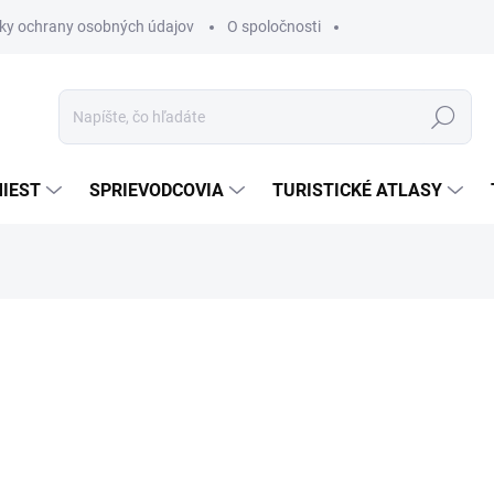
ky ochrany osobných údajov
O spoločnosti
Hľadať
IEST
SPRIEVODCOVIA
TURISTICKÉ ATLASY
nia
€13,90
€11,81
€9,60 bez DPH
Jednotková
SKLADOM
cena: