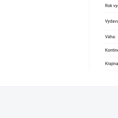
Rok vy
Vydava
Váha
:
Kontin
Krajin