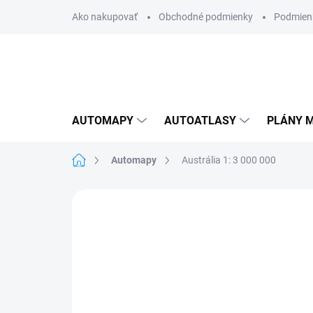
Prejsť
Ako nakupovať
Obchodné podmienky
Podmien
na
obsah
AUTOMAPY
AUTOATLASY
PLÁNY M
Domov
Automapy
Austrália 1: 3 000 000
Neohodnotené
Podrobnosti hodnote
AKCIA