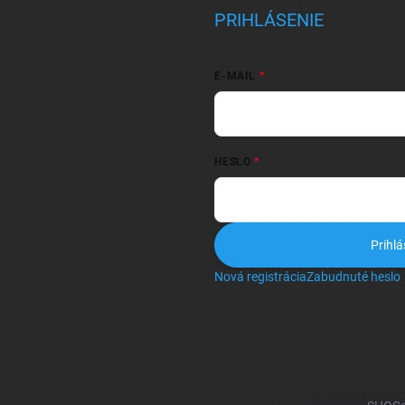
PRIHLÁSENIE
E-MAIL
HESLO
Prihlá
Nová registrácia
Zabudnuté heslo