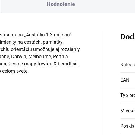
Hodnotenie
tná mapa „Austrália 1:3 milióna“
Dod
dmienky na cestách, pamiatky,
chlu orientáciu umožňuje aj rozsiahly
bane, Darwin, Melbourne, Perth a
anná; Cestné mapy freytag & berndt sú
Kategó
o celom svete.
EAN
:
Typ pr
Mierka
Poskla