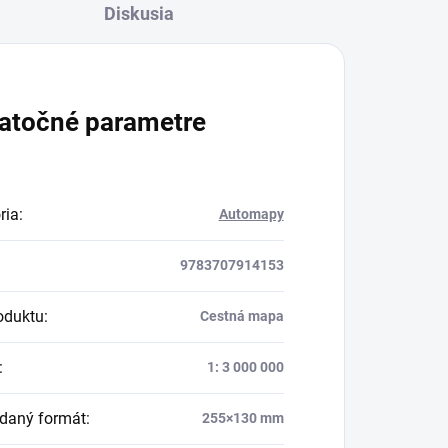
Diskusia
atočné parametre
ria
:
Automapy
9783707914153
oduktu
:
Cestná mapa
:
1: 3 000 000
daný formát
:
255×130 mm