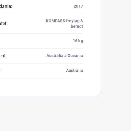
dania
:
2017
KOMPASS freytag &
teľ
:
berndt
166 g
ent
:
Austrália a Oceánia
a
:
Austrália