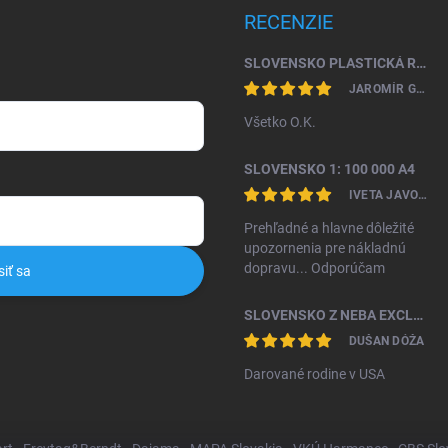
RECENZIE
SLOVENSKO PLASTICKÁ RELIÉFNA MAPA 1: 450 000
JAROMÍR GAŽO
Všetko O.K.
SLOVENSKO 1: 100 000 A4
IVETA JAVORKOVÁ KAMHALOVÁ
Prehľadné a hlavne dôležité
upozornenia pre nákladnú
dopravu... Odporúčam
siť sa
SLOVENSKO Z NEBA EXCLUSIVE II. VYDANIE
DUŠAN DÓŽA
Darované rodine v USA