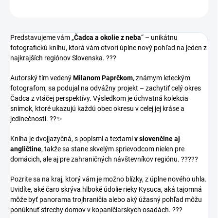
OPÝTAŤ SA
Predstavujeme vám „
Čadca a okolie z neba
“ – unikátnu
fotografickú knihu, ktorá vám otvorí úplne nový pohľad na jeden z
najkrajších regiónov Slovenska. ???
Autorský tím vedený
Milanom Paprčkom
, známym leteckým
fotografom, sa podujal na odvážny projekt – zachytiť celý okres
Čadca z vtáčej perspektívy. Výsledkom je úchvatná kolekcia
snímok, ktoré ukazujú každú obec okresu v celej jej kráse a
jedinečnosti. ??✨
Kniha je dvojjazyčná, s popismi a textami
v slovenčine aj
angličtine
, takže sa stane skvelým sprievodcom nielen pre
domácich, ale aj pre zahraničných návštevníkov regiónu. ?????
Pozrite sa na kraj, ktorý vám je možno blízky, z úplne nového uhla.
Uvidíte, aké čaro skrýva hlboké údolie rieky Kysuca, aká tajomná
môže byť panorama trojhraničia alebo aký úžasný pohľad môžu
ponúknuť strechy domov v kopaničiarskych osadách. ???