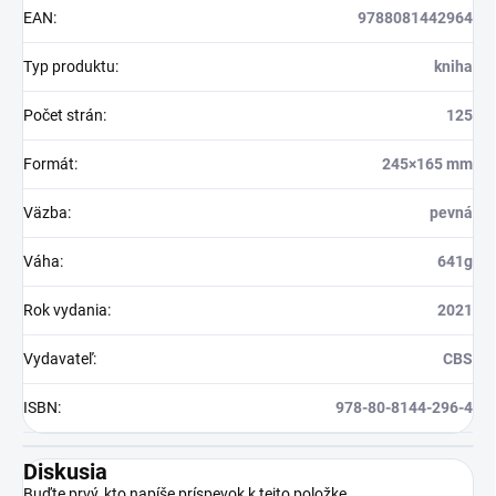
EAN
:
9788081442964
Typ produktu
:
kniha
Počet strán
:
125
Formát
:
245×165 mm
Väzba
:
pevná
Váha
:
641g
Rok vydania
:
2021
Vydavateľ
:
CBS
ISBN
:
978-80-8144-296-4
Diskusia
Buďte prvý, kto napíše príspevok k tejto položke.