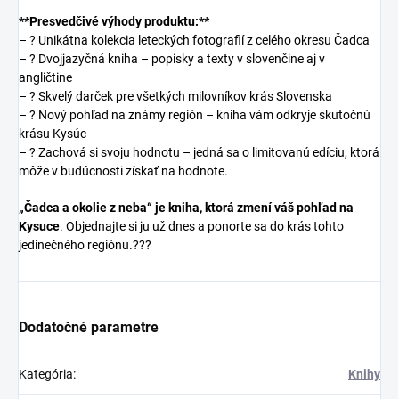
**Presvedčivé výhody produktu:**
– ? Unikátna kolekcia leteckých fotografií z celého okresu Čadca
– ? Dvojjazyčná kniha – popisky a texty v slovenčine aj v
angličtine
– ? Skvelý darček pre všetkých milovníkov krás Slovenska
– ? Nový pohľad na známy región – kniha vám odkryje skutočnú
krásu Kysúc
– ? Zachová si svoju hodnotu – jedná sa o limitovanú edíciu, ktorá
môže v budúcnosti získať na hodnote.
„Čadca a okolie z neba“ je kniha, ktorá zmení váš pohľad na
Kysuce
. Objednajte si ju už dnes a ponorte sa do krás tohto
jedinečného regiónu.???
Dodatočné parametre
Kategória
:
Knihy