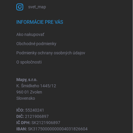
svet_map
INFORMÁCIE PRE VÁS
Ako nakupovať
Obchodné podmienky
Podmienky ochrany osobných údajov
O spoločnosti
Mapy, s.r.o.
K. Šmidkeho 1445/12
960 01 Zvolen
Slovensko
IČO:
55240241
DIČ:
2121906897
IČ DPH:
SK2121906897
IBAN:
SK31750000000004031826604