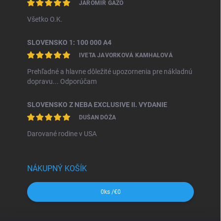
JAROMÍR GAŽO
Všetko O.K.
SLOVENSKO 1: 100 000 A4
IVETA JAVORKOVÁ KAMHALOVÁ
Prehľadné a hlavne dôležité upozornenia pre nákladnú
dopravu... Odporúčam
SLOVENSKO Z NEBA EXCLUSIVE II. VYDANIE
DUŠAN DÓŽA
Darované rodine v USA
NÁKUPNÝ KOŠÍK
0
ks /
€0