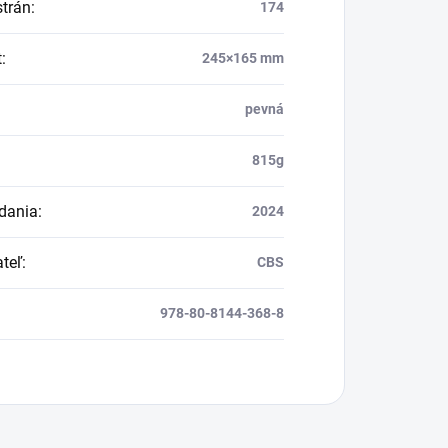
strán
:
174
t
:
245×165 mm
pevná
815g
dania
:
2024
teľ
:
CBS
978-80-8144-368-8