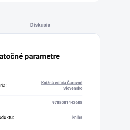
Diskusia
atočné parametre
Knižná edícia Čarovné
ria
:
Slovensko
9788081443688
oduktu
:
kniha