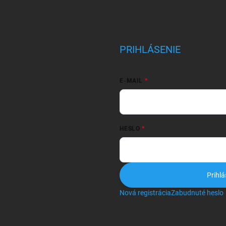
PRIHLÁSENIE
E-MAIL
HESLO
Prihlá
Nová registrácia
Zabudnuté heslo