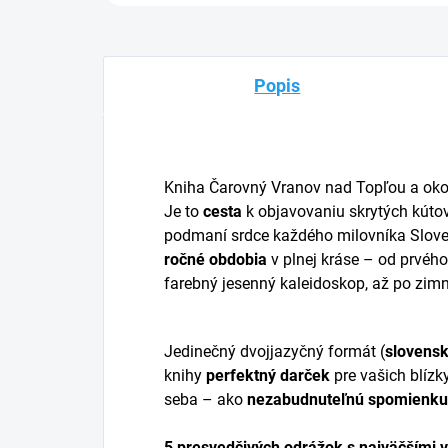
Popis
Kniha Čarovný Vranov nad Topľou a okol
Je to
cesta
k objavovaniu skrytých kúto
podmaní srdce každého milovníka Slove
ročné obdobia
v plnej kráse – od prvého
farebný jesenný kaleidoskop, až po zimn
Jedinečný dvojjazyčný formát (
slovensk
knihy
perfektný darček
pre vašich blízky
seba – ako
nezabudnuteľnú spomienku
5 presvedčivých odrážok s najväčšími 