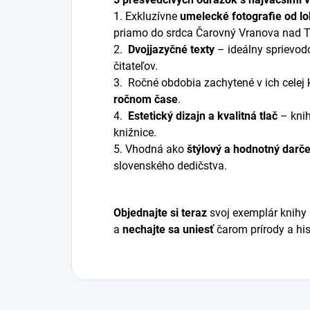
1. Exkluzívne
umelecké fotografie od lo
priamo do srdca Čarovný Vranova nad T
2.
Dvojjazyčné texty
– ideálny sprievod
čitateľov.
3. ️ Ročné obdobia zachytené v ich celej
ročnom čase
.
4.
Estetický dizajn a kvalitná tlač
– knih
knižnice.
5. Vhodná ako
štýlový a hodnotný darč
slovenského dedičstva.
Objednajte si teraz
svoj exemplár knihy
a
nechajte sa uniesť
čarom prírody a hi