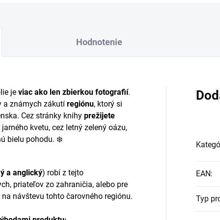
Hodnotenie
ie je
viac ako len zbierkou fotografií
.
Dod
v a známych zákutí
regiónu
, ktorý si
nska. Cez stránky knihy
prežijete
 jarného kvetu, cez letný zelený oázu,
ú bielu pohodu. ❄️
Kategó
ý a anglický
) robí z tejto
EAN
:
ch, priateľov zo zahraničia, alebo pre
na návštevu tohto čarovného regiónu.
Typ pr
výhodami produktu: