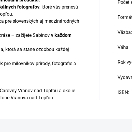
Počet 
kálnych fotografov
, ktoré vás prenesú
opľou.
Formá
ca pre slovenských aj medzinárodných
Väzba
:
 kráse – zažijete Sabinov
v každom
Váha
:
a, ktorá sa stane ozdobou každej
Rok vy
ek
pre milovníkov prírody, fotografie a
Vydava
 Čarovný Vranov nad Topľou a okolie
ISBN
:
stórie Vranova nad Topľou.