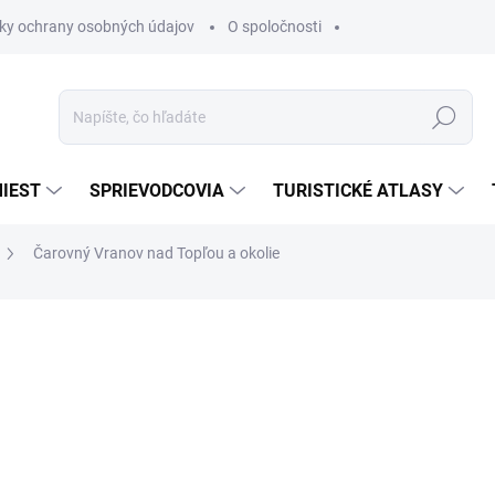
ky ochrany osobných údajov
O spoločnosti
Hľadať
IEST
SPRIEVODCOVIA
TURISTICKÉ ATLASY
Čarovný Vranov nad Topľou a okolie
nia
€24,95
€21,20
€20,19 bez DPH
Jednotková
€21,20 / 1 ks
cena:
SKLADOM