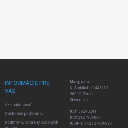
INFORMÁCIE PRE
Mapy, s.r.o.
K. Šmidkeho 1445/12
VÁS
960 01 Zvolen
Slovensko
Ako nakupovať
IČO:
55240241
Obchodné podmienky
DIČ:
2121906897
Podmienky ochrany osobných
IČ DPH:
SK2121906897
údajov