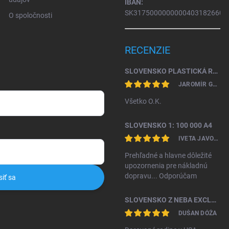
IBAN:
SK31750000000004031826604
O spoločnosti
RECENZIE
SLOVENSKO PLASTICKÁ RELIÉFNA MAPA 1: 450 000
JAROMÍR GAŽO
Všetko O.K.
SLOVENSKO 1: 100 000 A4
IVETA JAVORKOVÁ KAMHALOVÁ
Prehľadné a hlavne dôležité
upozornenia pre nákladnú
dopravu... Odporúčam
siť sa
SLOVENSKO Z NEBA EXCLUSIVE II. VYDANIE
DUŠAN DÓŽA