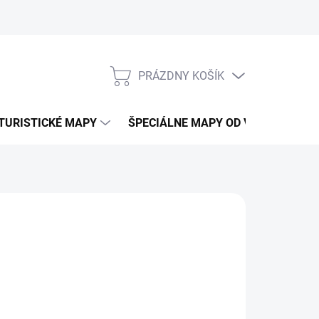
PRÁZDNY KOŠÍK
NÁKUPNÝ
KOŠÍK
TURISTICKÉ MAPY
ŠPECIÁLNE MAPY OD VKÚ
CY