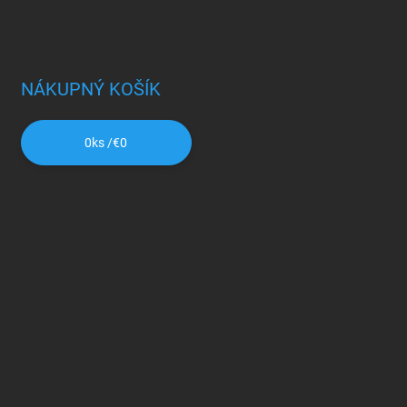
NÁKUPNÝ KOŠÍK
0
ks /
€0