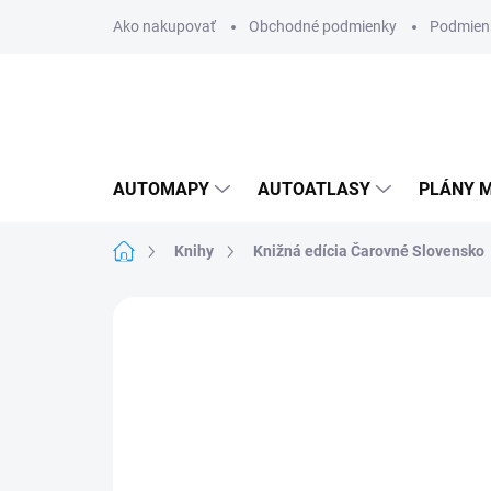
Prejsť
Ako nakupovať
Obchodné podmienky
Podmien
na
obsah
AUTOMAPY
AUTOATLASY
PLÁNY M
Domov
Knihy
Knižná edícia Čarovné Slovensko
Neohodnotené
Podrobnosti hodnote
AKCIA