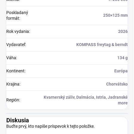
Poskladaný
250×125 mm
formát
:
Rok vydania
:
2026
Vydavateľ
:
KOMPASS freytag & berndt
Váha
:
134 g
Kontinent
:
Európa
Krajina
:
Chorvátsko
Kvarnerský záliv, Dalmácia, Istria, Jadranské
Región
:
more
Diskusia
Buďte prvý, kto napíše príspevok k tejto položke.