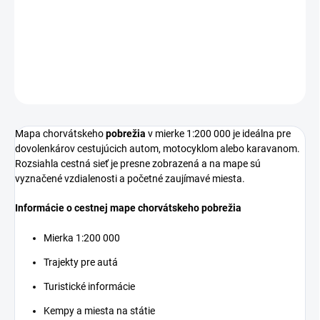
−
+
Pridať do košíka
DETAILNÉ INFORMÁCIE
OPÝTAŤ SA
Mapa chorvátskeho
pobrežia
v mierke 1:200 000 je ideálna pre
dovolenkárov cestujúcich autom, motocyklom alebo karavanom.
Rozsiahla cestná sieť je presne zobrazená a na mape sú
vyznačené vzdialenosti a početné zaujímavé miesta.
Informácie o cestnej mape chorvátskeho pobrežia
Mierka 1:200 000
Trajekty pre autá
Turistické informácie
Kempy a miesta na státie