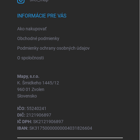
INFORMÁCIE PRE VÁS
Ako nakupovať
Obchodné podmienky
Podmienky ochrany osobných údajov
O spoločnosti
Mapy, s.r.o.
K. Šmidkeho 1445/12
960 01 Zvolen
Slovensko
IČO:
55240241
DIČ:
2121906897
IČ DPH:
SK2121906897
IBAN:
SK31750000000004031826604