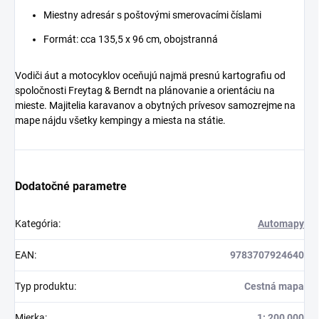
Miestny adresár s poštovými smerovacími číslami
Formát: cca 135,5 x 96 cm, obojstranná
Vodiči áut a motocyklov oceňujú najmä presnú kartografiu od
spoločnosti Freytag & Berndt na plánovanie a orientáciu na
mieste. Majitelia karavanov a obytných prívesov samozrejme na
mape nájdu všetky kempingy a miesta na státie.
Dodatočné parametre
Kategória
:
Automapy
EAN
:
9783707924640
Typ produktu
:
Cestná mapa
Mierka
:
1: 200 000