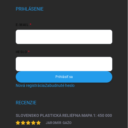
PRIHLÁSENIE
E-MAIL
HESLO
Prihlásiť sa
Nová registrácia
Zabudnuté heslo
RECENZIE
SLOVENSKO PLASTICKÁ RELIÉFNA MAPA 1: 450 000
JAROMÍR GAŽO