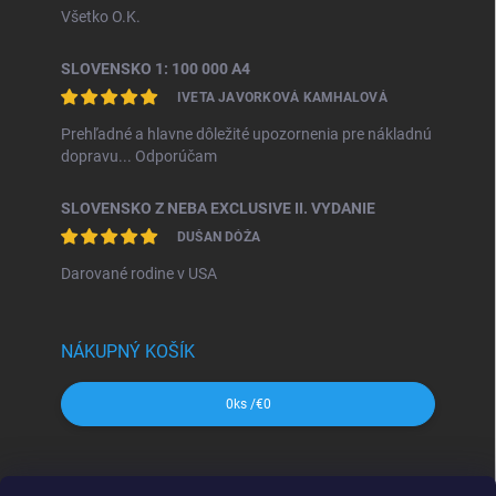
Všetko O.K.
SLOVENSKO 1: 100 000 A4
IVETA JAVORKOVÁ KAMHALOVÁ
Prehľadné a hlavne dôležité upozornenia pre nákladnú
dopravu... Odporúčam
SLOVENSKO Z NEBA EXCLUSIVE II. VYDANIE
DUŠAN DÓŽA
Darované rodine v USA
NÁKUPNÝ KOŠÍK
0
ks /
€0
SHOCart
Freytag&Berndt
Dajama
MAPA Slovakia