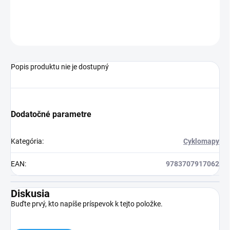
OPÝTAŤ SA
Popis produktu nie je dostupný
Dodatočné parametre
Kategória
:
Cyklomapy
EAN
:
9783707917062
Diskusia
Buďte prvý, kto napíše príspevok k tejto položke.