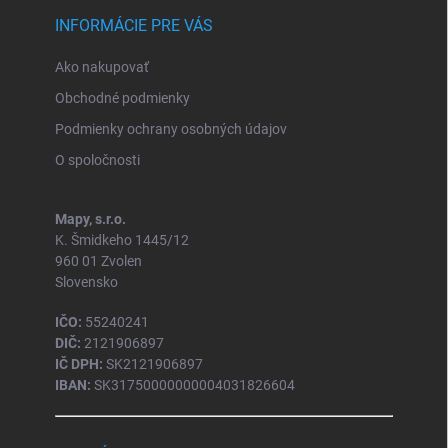
INFORMÁCIE PRE VÁS
Ako nakupovať
Obchodné podmienky
Podmienky ochrany osobných údajov
O spoločnosti
Mapy, s.r.o.
K. Šmidkeho 1445/12
960 01 Zvolen
Slovensko
IČO:
55240241
DIČ:
2121906897
IČ DPH:
SK2121906897
IBAN:
SK31750000000004031826604