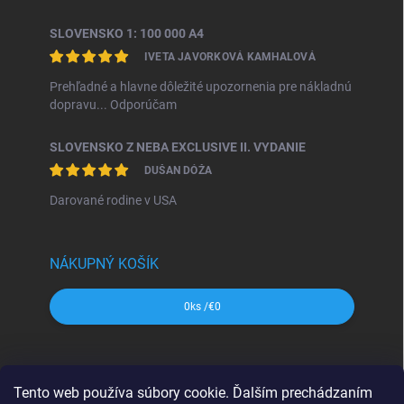
SLOVENSKO 1: 100 000 A4
IVETA JAVORKOVÁ KAMHALOVÁ
Prehľadné a hlavne dôležité upozornenia pre nákladnú
dopravu... Odporúčam
SLOVENSKO Z NEBA EXCLUSIVE II. VYDANIE
DUŠAN DÓŽA
Darované rodine v USA
NÁKUPNÝ KOŠÍK
0
ks /
€0
SHOCart
Freytag&Berndt
Dajama
MAPA Slovakia
Tento web používa súbory cookie. Ďalším prechádzaním
VKÚ Harmanec
CBS Slovensko