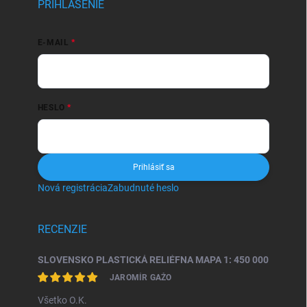
PRIHLÁSENIE
E-MAIL
HESLO
Prihlásiť sa
Nová registrácia
Zabudnuté heslo
RECENZIE
SLOVENSKO PLASTICKÁ RELIÉFNA MAPA 1: 450 000
JAROMÍR GAŽO
Všetko O.K.