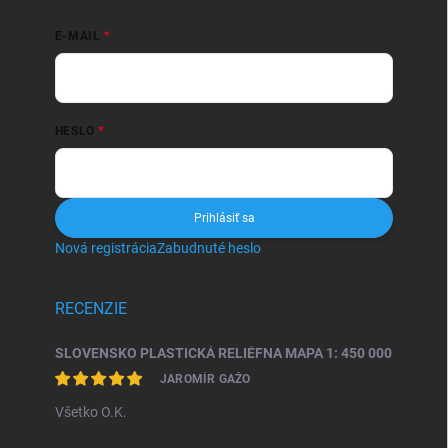
E-MAIL
HESLO
Prihlásiť sa
Nová registrácia
Zabudnuté heslo
RECENZIE
SLOVENSKO PLASTICKÁ RELIÉFNA MAPA 1: 450 000
JAROMÍR GAŽO
Všetko O.K.