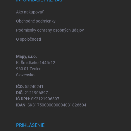
Ako nakupovať
Obchodné podmienky
Podmienky ochrany osobných údajov
O spoločnosti
Mapy, s.r.o.
K. Šmidkeho 1445/12
960 01 Zvolen
Slovensko
IČO:
55240241
DIČ:
2121906897
IČ DPH:
SK2121906897
IBAN:
SK31750000000004031826604
PRIHLÁSENIE