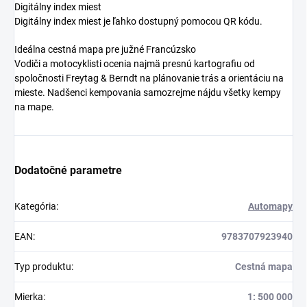
Digitálny index miest
Digitálny index miest je ľahko dostupný pomocou QR kódu.
Ideálna cestná mapa pre južné Francúzsko
Vodiči a motocyklisti ocenia najmä presnú kartografiu od
spoločnosti Freytag & Berndt na plánovanie trás a orientáciu na
mieste. Nadšenci kempovania samozrejme nájdu všetky kempy
na mape.
Dodatočné parametre
Kategória
:
Automapy
EAN
:
9783707923940
Typ produktu
:
Cestná mapa
Mierka
:
1: 500 000