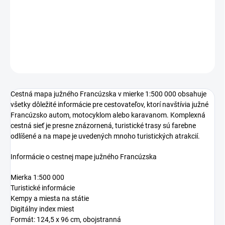
−
+
Pridať do košíka
DETAILNÉ INFORMÁCIE
OPÝTAŤ SA
Cestná mapa južného Francúzska v mierke 1:500 000 obsahuje
všetky dôležité informácie pre cestovateľov, ktorí navštívia južné
Francúzsko autom, motocyklom alebo karavanom. Komplexná
cestná sieť je presne znázornená, turistické trasy sú farebne
odlíšené a na mape je uvedených mnoho turistických atrakcií.
Informácie o cestnej mape južného Francúzska
Mierka 1:500 000
Turistické informácie
Kempy a miesta na státie
Digitálny index miest
Formát: 124,5 x 96 cm, obojstranná