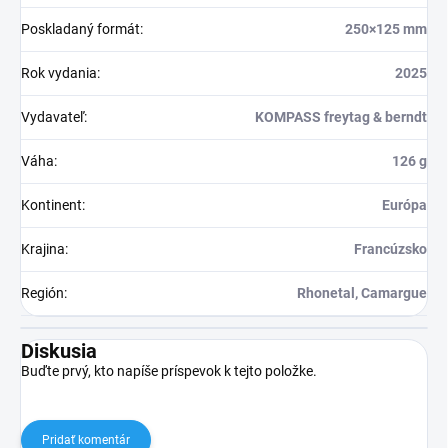
Poskladaný formát
:
250×125 mm
Rok vydania
:
2025
Vydavateľ
:
KOMPASS freytag & berndt
Váha
:
126 g
Kontinent
:
Európa
Krajina
:
Francúzsko
Región
:
Rhonetal, Camargue
Diskusia
Buďte prvý, kto napíše príspevok k tejto položke.
Pridať komentár