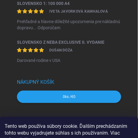
SLOVENSKO 1: 100 000 A4
IVETA JAVORKOVÁ KAMHALOVÁ
Prehľadné a hlavne dôležité upozornenia pre nákladnú
dopravu... Odporúčam
SLOVENSKO Z NEBA EXCLUSIVE II. VYDANIE
DUŠAN DÓŽA
Darované rodine v USA
NÁKUPNÝ KOŠÍK
0
ks /
€0
SHOCart
Freytag&Berndt
Dajama
MAPA Slovakia
Tento web používa súbory cookie. Ďalším prechádzaním
VKÚ Harmanec
CBS Slovensko
tohto webu vyjadrujete súhlas s ich používaním. Viac