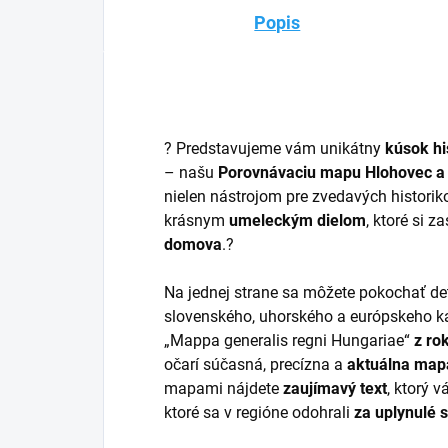
Popis
?️ Predstavujeme vám unikátny
kúsok hi
– našu
Porovnávaciu mapu
Hlohovec a 
nielen nástrojom pre zvedavých historiko
krásnym
umeleckým dielom
, ktoré si z
domova
.?️
Na jednej strane sa môžete pokochať de
slovenského, uhorského a európskeho k
„Mappa generalis regni Hungariae“
z ro
očarí súčasná, precízna a
aktuálna map
mapami nájdete
zaujímavý text
, ktorý v
ktoré sa v regióne odohrali
za uplynulé s