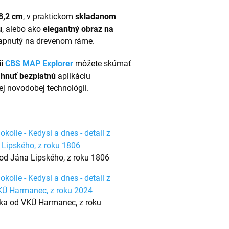
8,2 cm
, v praktickom
skladanom
u
, alebo ako
elegantný obraz na
 napnutý na drevenom ráme.
i
CBS MAP Explorer
môžete skúmať
ahnuť
bezplatnú
aplikáciu
ej novodobej technológii.
od Jána Lipského, z roku 1806
ka od VKÚ Harmanec, z roku