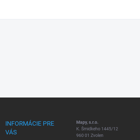
INFORMÁCIE PRE
Mapy, s.r.o.
K. Šmidkeho 1445/12
VÁS
960 01 Zvolen