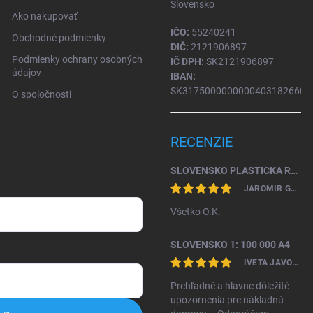
Slovensko
Ako nakupovať
IČO:
55240241
Obchodné podmienky
DIČ:
2121906897
Podmienky ochrany osobných
IČ DPH:
SK2121906897
údajov
IBAN:
SK31750000000004031826604
O spoločnosti
RECENZIE
SLOVENSKO PLASTICKÁ RELIÉFNA MAPA 1: 450 000
JAROMÍR GAŽO
Všetko O.K.
SLOVENSKO 1: 100 000 A4
IVETA JAVORKOVÁ KAMHALOVÁ
Prehľadné a hlavne dôležité
upozornenia pre nákladnú