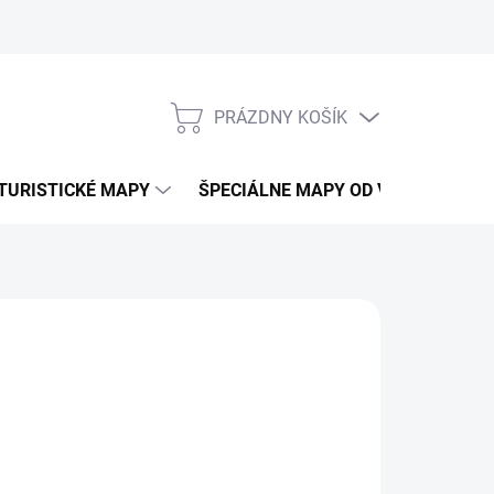
PRÁZDNY KOŠÍK
NÁKUPNÝ
KOŠÍK
TURISTICKÉ MAPY
ŠPECIÁLNE MAPY OD VKÚ
CY
NÉ