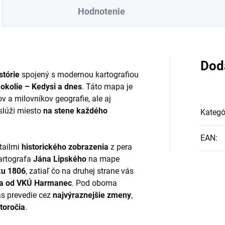
Hodnotenie
Dod
stórie
spojený s modernou kartografiou
okolie – Kedysi a dnes
. Táto mapa je
v a milovníkov geografie, ale aj
aslúži miesto
na stene každého
Kategó
EAN
:
tailmi
historického zobrazenia
z pera
artografa
Jána Lipského
na mape
ku 1806
, zatiaľ čo na druhej strane vás
a od VKÚ Harmanec
. Pod oboma
ás prevedie cez
najvýraznejšie zmeny
,
toročia
.