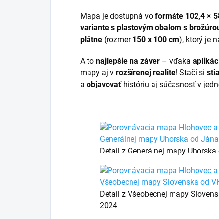
Mapa je dostupná vo
formáte 102,4 × 5
variante s plastovým obalom s brožúro
plátne
(rozmer
150 x 100 cm
), ktorý je
A to
najlepšie na záver
– vďaka
aplikáci
mapy aj v
rozšírenej realite
! Stačí si
sti
a
objavovať
históriu aj súčasnosť v jedn
Detail z Generálnej mapy Uhorska 
Detail z Všeobecnej mapy Slovens
2024