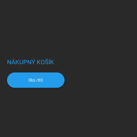
NÁKUPNÝ KOŠÍK
0
ks /
€0