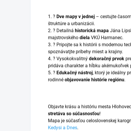
1. ?️
Dve mapy v jednej
– cestujte časom
štruktúre a urbanizácii.
2. ? Detailná
historická mapa
Jána Lips
majstrovského
diela
VKÚ Harmanec.
3. ? Pripojte sa k histórii s modernou te
spoznávatjte príbehy miest a krajiny.
4. ?️ Vysokokvalitný
dekoračný prvok
pr
pridáva charakter a hĺbku akémukoľvek p
5. ?
Edukačný nástroj
, ktorý je ideálny pr
rodinné
objavovanie histórie regiónu
.
Objavte krásu a históriu mesta Hlohov
stretáva so súčasnosťou
!
Mapa je súčasťou celoslovenskej karogra
Kedysi a Dnes
.