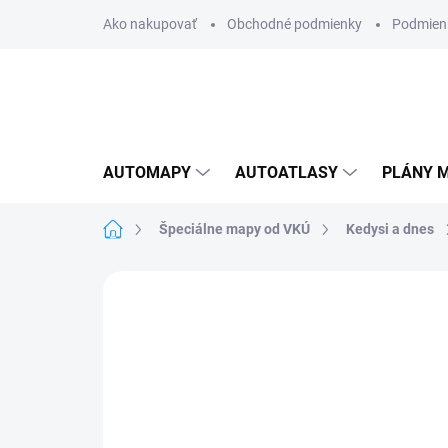
Prejsť
Ako nakupovať
Obchodné podmienky
Podmien
na
obsah
AUTOMAPY
AUTOATLASY
PLÁNY M
Domov
Špeciálne mapy od VKÚ
Kedysi a dnes
Neohodnotené
Podrobnosti hodnote
AKCIA