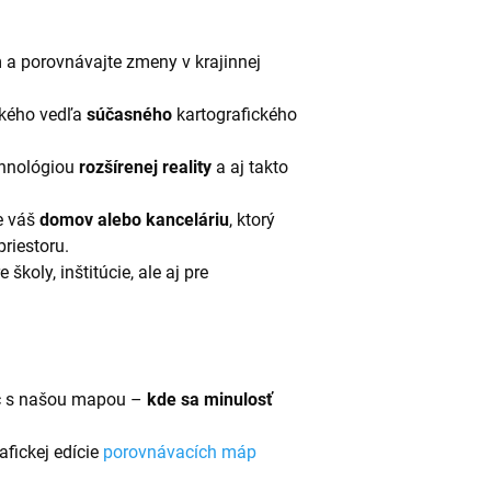
 a porovnávajte zmeny v krajinnej
kého vedľa
súčasného
kartografického
chnológiou
rozšírenej reality
a aj takto
e váš
domov alebo kanceláriu
, ktorý
riestoru.
e školy, inštitúcie, ale aj pre
ec s našou mapou –
kde sa minulosť
fickej edície
porovnávacích máp