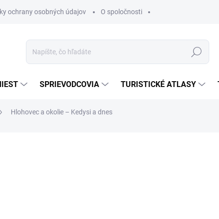
ky ochrany osobných údajov
O spoločnosti
Hľadať
IEST
SPRIEVODCOVIA
TURISTICKÉ ATLASY
Hlohovec a okolie – Kedysi a dnes
nia
€11,25
€9,56
€7,77 bez DPH
Jednotková
MOMENTÁLNE NEDOSTUP
cena: