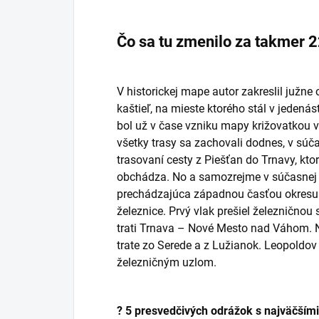
Čo sa tu zmenilo za takmer 
V historickej mape autor zakreslil južn
kaštieľ, na mieste ktorého stál v jedená
bol už v čase vzniku mapy križovatkou v
všetky trasy sa zachovali dodnes, v sú
trasovaní cesty z Piešťan do Trnavy, kto
obchádza. No a samozrejme v súčasnej 
prechádzajúca západnou časťou okresu. 
železnice. Prvý vlak prešiel železnično
trati Trnava – Nové Mesto nad Váhom. 
trate zo Serede a z Lužianok. Leopoldo
železničným uzlom.
? 5 presvedčivých odrážok s najväčším