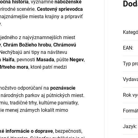
ročná história
, významné
náboženské
Dod
rírodné scenérie.
Cestovný sprievodca
jznámejšie miesta krajiny a pripraviť
.
Kategó
, jedného z najvýznamnejších miest
v
,
Chrám Božieho hrobu
,
Chrámovú
EAN
:
 Nechýbajú ani tipy na návštevu
ta
Haifa
, pevnosti
Masada
, púšte
Negev
,
Typ pr
ŕtveho mora
, ktoré patrí medzi
Vydava
ožstvo odporúčaní na
poznávacie
Rok vy
, národných parkov aj pútnických miest.
u, tradičné trhy, kultúrne pamiatky,
anie menej známych lokalít mimo
Formá
Jazyk
:
ké informácie o doprave
, bezpečnosti,