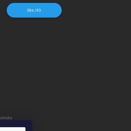
0
ks /
€0
vensko