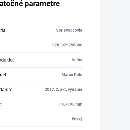
atočné parametre
ria
:
Sprievodcovia
9783829756808
oduktu
:
kniha
teľ
:
Marco Polo
dania
:
2017, 2. akt. vydanie
t
:
110×190 mm
český