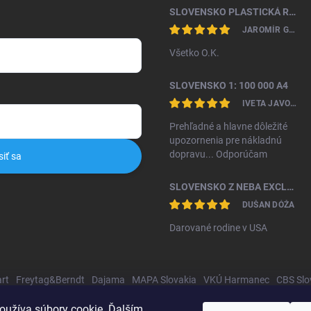
SLOVENSKO PLASTICKÁ RELIÉFNA MAPA 1: 450 000
JAROMÍR GAŽO
Všetko O.K.
SLOVENSKO 1: 100 000 A4
IVETA JAVORKOVÁ KAMHALOVÁ
Prehľadné a hlavne dôležité
upozornenia pre nákladnú
dopravu... Odporúčam
siť sa
SLOVENSKO Z NEBA EXCLUSIVE II. VYDANIE
DUŠAN DÓŽA
Darované rodine v USA
rt
Freytag&Berndt
Dajama
MAPA Slovakia
VKÚ Harmanec
CBS Slo
oužíva súbory cookie. Ďalším