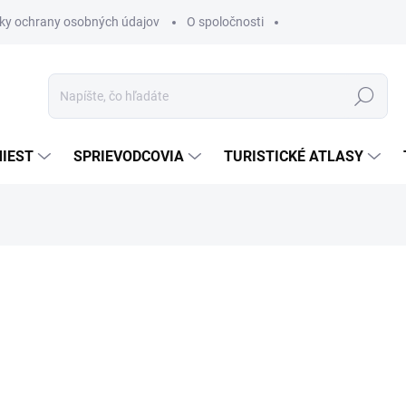
ky ochrany osobných údajov
O spoločnosti
Hľadať
IEST
SPRIEVODCOVIA
TURISTICKÉ ATLASY
nia
€8,35
€7,09
€6,75 bez DPH
Jednotková
SKLADOM
cena: