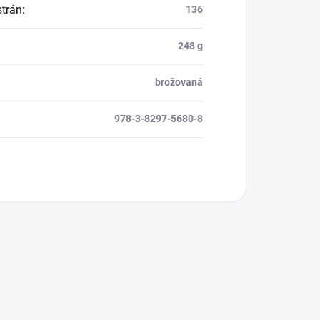
strán
:
136
248 g
brožovaná
978-3-8297-5680-8