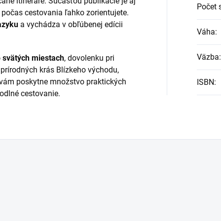
né itineráre. Súčasťou publikácie je aj
Počet 
a počas cestovania ľahko zorientujete.
azyku
a vychádza v obľúbenej edícii
Váha
:
Väzba
:
o svätých miestach
, dovolenku pri
prírodných krás Blízkeho východu,
vám poskytne množstvo praktických
ISBN
:
hodlné cestovanie.