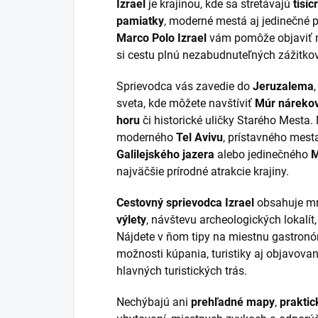
Izrael
je krajinou, kde sa stretávajú
tisíc
pamiatky
, moderné mestá aj jedinečné p
Marco Polo Izrael
vám pomôže objaviť na
si cestu plnú nezabudnuteľných zážitkov
Sprievodca vás zavedie do
Jeruzalema
sveta, kde môžete navštíviť
Múr náreko
horu
či historické uličky Starého Mesta.
moderného
Tel Avivu
, prístavného mes
Galilejského jazera
alebo jedinečného
M
najväčšie prírodné atrakcie krajiny.
Cestovný sprievodca Izrael
obsahuje mn
výlety
, návštevu archeologických lokalít
Nájdete v ňom tipy na miestnu gastronómi
možnosti kúpania, turistiky aj objavov
hlavných turistických trás.
Nechýbajú ani
prehľadné mapy
,
praktic