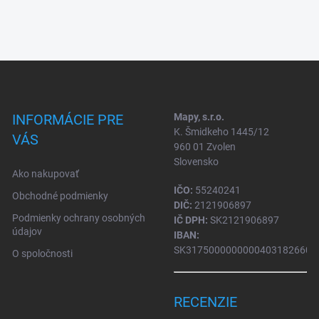
INFORMÁCIE PRE
Mapy, s.r.o.
K. Šmidkeho 1445/12
VÁS
960 01 Zvolen
Slovensko
Ako nakupovať
IČO:
55240241
Obchodné podmienky
DIČ:
2121906897
Podmienky ochrany osobných
IČ DPH:
SK2121906897
údajov
IBAN:
SK31750000000004031826604
O spoločnosti
RECENZIE