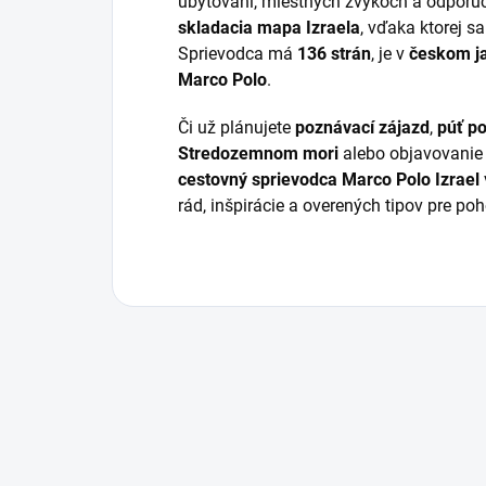
ubytovaní, miestnych zvykoch a odporúča
skladacia mapa Izraela
, vďaka ktorej s
Sprievodca má
136 strán
, je v
českom j
Marco Polo
.
Či už plánujete
poznávací zájazd
,
púť p
Stredozemnom mori
alebo objavovanie 
cestovný sprievodca Marco Polo Izrael
rád, inšpirácie a overených tipov pre po