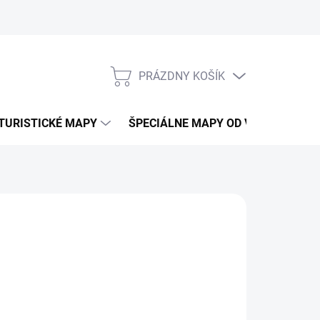
PRÁZDNY KOŠÍK
NÁKUPNÝ
KOŠÍK
TURISTICKÉ MAPY
ŠPECIÁLNE MAPY OD VKÚ
CY