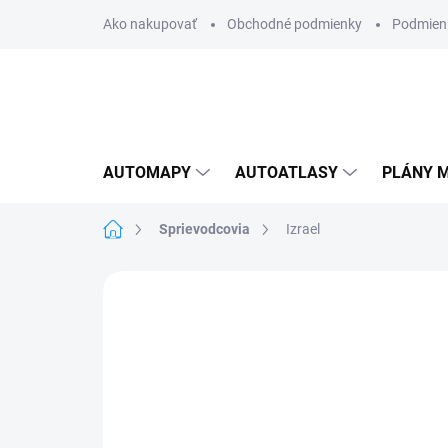
Prejsť
Ako nakupovať
Obchodné podmienky
Podmien
na
obsah
AUTOMAPY
AUTOATLASY
PLÁNY M
Domov
Sprievodcovia
Izrael
Neohodnotené
Podrobnosti hodnote
AKCIA