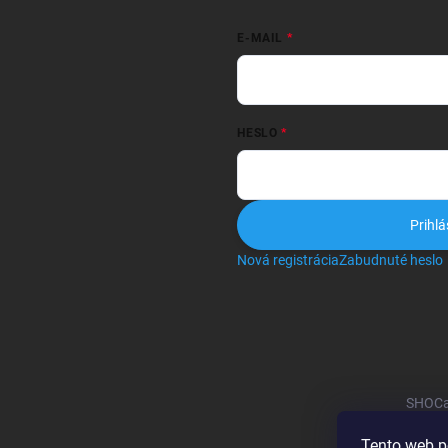
E-MAIL
HESLO
Prihlá
Nová registrácia
Zabudnuté heslo
SHOCa
Tento web p