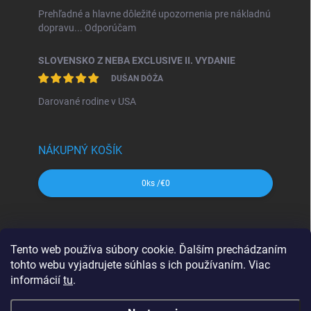
Prehľadné a hlavne dôležité upozornenia pre nákladnú
dopravu... Odporúčam
SLOVENSKO Z NEBA EXCLUSIVE II. VYDANIE
DUŠAN DÓŽA
Darované rodine v USA
NÁKUPNÝ KOŠÍK
0
ks /
€0
SHOCart
Freytag&Berndt
Dajama
MAPA Slovakia
Tento web používa súbory cookie. Ďalším prechádzaním
VKÚ Harmanec
CBS Slovensko
tohto webu vyjadrujete súhlas s ich používaním. Viac
informácií
tu
.