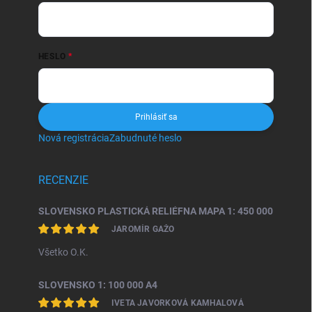
HESLO
Prihlásiť sa
Nová registrácia
Zabudnuté heslo
RECENZIE
SLOVENSKO PLASTICKÁ RELIÉFNA MAPA 1: 450 000
JAROMÍR GAŽO
Všetko O.K.
SLOVENSKO 1: 100 000 A4
IVETA JAVORKOVÁ KAMHALOVÁ