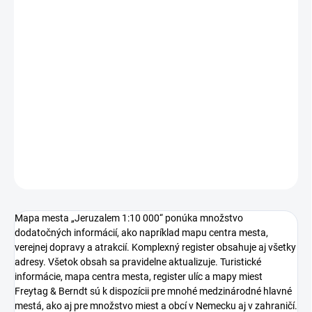
Vydavateľ:
Freytag-Berndt a Artaria
Formát:
255×130 mm
Mierka:
1: 10 000
Váha:
130 g
Kategória:
plán mesta
Rok vydania:
2019
DETAILNÉ INFORMÁCIE
OPÝTAŤ SA
Mapa mesta „Jeruzalem 1:10 000“ ponúka množstvo
dodatočných informácií, ako napríklad mapu centra mesta,
verejnej dopravy a atrakcií. Komplexný register obsahuje aj všetky
adresy. Všetok obsah sa pravidelne aktualizuje. Turistické
informácie, mapa centra mesta, register ulíc a mapy miest
Freytag & Berndt sú k dispozícii pre mnohé medzinárodné hlavné
mestá, ako aj pre množstvo miest a obcí v Nemecku aj v zahraničí.