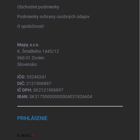
Obchodné podmienky
Podmienky ochrany osobných údajov
O spoločnosti
Mapy, s.r.o.
K. Šmidkeho 1445/12
960 01 Zvolen
Slovensko
IČO:
55240241
DIČ:
2121906897
IČ DPH:
SK2121906897
IBAN:
SK31750000000004031826604
PRIHLÁSENIE
E-MAIL