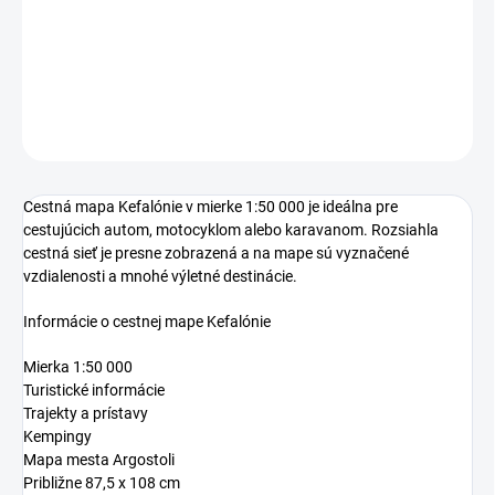
−
+
Pridať do košíka
DETAILNÉ INFORMÁCIE
OPÝTAŤ SA
Cestná mapa Kefalónie v mierke 1:50 000 je ideálna pre
cestujúcich autom, motocyklom alebo karavanom. Rozsiahla
cestná sieť je presne zobrazená a na mape sú vyznačené
vzdialenosti a mnohé výletné destinácie.
Informácie o cestnej mape Kefalónie
Mierka 1:50 000
Turistické informácie
Trajekty a prístavy
Kempingy
Mapa mesta Argostoli
Približne 87,5 x 108 cm