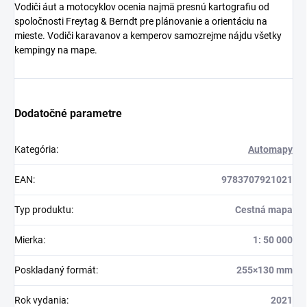
Vodiči áut a motocyklov ocenia najmä presnú kartografiu od
spoločnosti Freytag & Berndt pre plánovanie a orientáciu na
mieste. Vodiči karavanov a kemperov samozrejme nájdu všetky
kempingy na mape.
Dodatočné parametre
Kategória
:
Automapy
EAN
:
9783707921021
Typ produktu
:
Cestná mapa
Mierka
:
1: 50 000
Poskladaný formát
:
255×130 mm
Rok vydania
:
2021