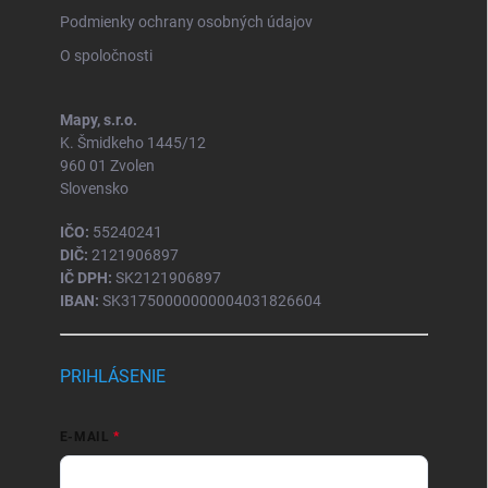
Podmienky ochrany osobných údajov
O spoločnosti
Mapy, s.r.o.
K. Šmidkeho 1445/12
960 01 Zvolen
Slovensko
IČO:
55240241
DIČ:
2121906897
IČ DPH:
SK2121906897
IBAN:
SK31750000000004031826604
PRIHLÁSENIE
E-MAIL