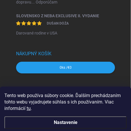
dopravu... Odporúčam
SLOVENSKO Z NEBA EXCLUSIVE II. VYDANIE
DUŠAN DÓŽA
Darované rodine v USA
NÁKUPNÝ KOŠÍK
0
ks /
€0
SHOCart
Freytag&Berndt
Dajama
MAPA Slovakia
Tento web používa súbory cookie. Ďalším prechádzaním
VKÚ Harmanec
CBS Slovensko
tohto webu vyjadrujete súhlas s ich používaním. Viac
informácií
tu
.
Nastavenie