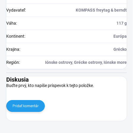
Vydavateľ
:
KOMPASS freytag & berndt
Váha
:
117 g
Kontinent
:
Európa
Krajina
:
Grécko
Región
:
Iónske ostrovy, Grécke ostrovy, Iónske more
Diskusia
Buďte prvý, kto napíše príspevok k tejto položke.
Pridať komentár