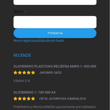
HESLO
Prihlásiť sa
Nová registrácia
Zabudnuté heslo
RECENZIE
SLOVENSKO PLASTICKÁ RELIÉFNA MAPA 1: 450 000
JAROMÍR GAŽO
Všetko O.K.
SLOVENSKO 1: 100 000 A4
IVETA JAVORKOVÁ KAMHALOVÁ
Prehľadné a hlavne dôležité upozornenia pre nákladnú