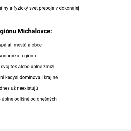
lny a fyzický svet prepoja v dokonalej
egiónu Michalovce:
 spájali mestá a obce
ekonomiku regiónu
i svoj tok alebo úplne zmizli
oré kedysi dominovali krajine
é dnes už neexistujú
o úplne odlišné od dnešných