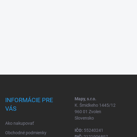
INFORMÁCIE PRE
Mapy, s.r.o.
K. Šmidkeho 1445/12
VÁS
960 01 Zvolen
Slovensko
Ako nakupovať
IČO:
55240241
Obchodné podmienky
DIČ:
2121906897