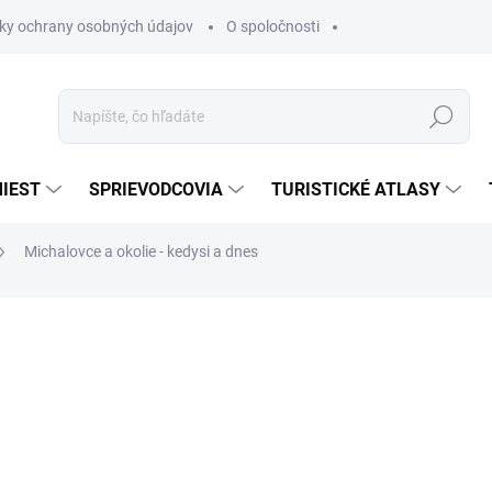
ky ochrany osobných údajov
O spoločnosti
Hľadať
IEST
SPRIEVODCOVIA
TURISTICKÉ ATLASY
Michalovce a okolie - kedysi a dnes
nia
€11,25
€9,56
€7,77 bez DPH
Jednotková
SKLADOM
cena: