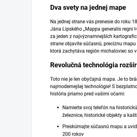
Dva svety na jednej mape
Na jednej strane vás prenesie do roku 
Jána Lipského „Mappa generalis regni H
za jeden z najvýznamnejších kartografic
strane objavíte súčasnú, precíznu ma
ktorá zachytáva región michaloviec so 
Revolučná technológia rozšír
Toto nie je len obyčajná mapa. Je to br
najmodernejšej technológie! S bezplatn
história priamo pred vašimi očami:
Namierte svoj telefón na historick
železnice, historické objekty a kaš
Preskúmajte súčasnú mapu a uvidí
200 rokov