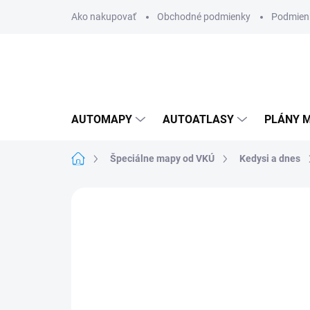
Prejsť
Ako nakupovať
Obchodné podmienky
Podmien
na
obsah
AUTOMAPY
AUTOATLASY
PLÁNY M
Domov
Špeciálne mapy od VKÚ
Kedysi a dnes
Neohodnotené
Podrobnosti hodnote
AKCIA