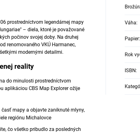
Brožúr
1806 prostredníctvom legendárnej mapy
Váha
:
ungariae" – diela, ktoré je považované
kých počinov svojej doby. Na druhej
Papier
:
pu od renomovaného VKÚ Harmanec,
všetkými modernými detailmi.
Rok vy
enej reality
ISBN
:
ána do minulosti prostredníctvom
Kategó
ou aplikáciou CBS Map Explorer ožije
ú časť mapy a objavte zaniknuté mlyny,
tiele regiónu Michalovce
te, čo všetko pribudlo za posledných