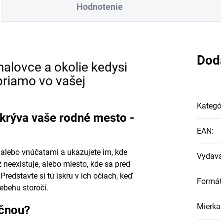
Hodnotenie
Dod
lovce a okolie kedysi
priamo vo vašej
Kategó
skrýva vaše rodné mesto -
EAN
:
i alebo vnúčatami a ukazujete im, kde
Vydava
ž neexistuje, alebo miesto, kde sa pred
edstavte si tú iskru v ich očiach, keď
Formá
ebehu storočí.
Mierka
očnou?