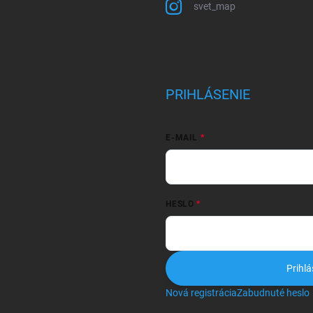
svet_map
PRIHLÁSENIE
E-MAIL
HESLO
Prihlá
Nová registrácia
Zabudnuté heslo