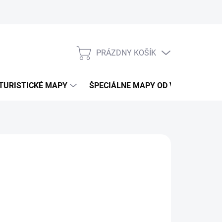
PRÁZDNY KOŠÍK
NÁKUPNÝ
KOŠÍK
TURISTICKÉ MAPY
ŠPECIÁLNE MAPY OD VKÚ
CY