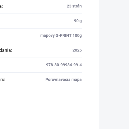
a
:
23 strán
90 g
mapový G-PRINT 100g
dania
:
2025
978-80-99934-99-4
ria
:
Porovnávacia mapa