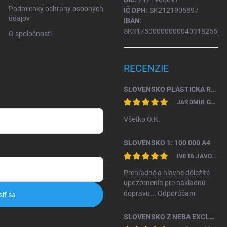
Podmienky ochrany osobných
IČ DPH:
SK2121906897
údajov
IBAN:
SK31750000000004031826604
O spoločnosti
RECENZIE
SLOVENSKO PLASTICKÁ RELIÉFNA MAPA 1: 450 000
JAROMÍR GAŽO
Všetko O.K.
SLOVENSKO 1: 100 000 A4
IVETA JAVORKOVÁ KAMHALOVÁ
Prehľadné a hlavne dôležité
upozornenia pre nákladnú
dopravu... Odporúčam
siť sa
SLOVENSKO Z NEBA EXCLUSIVE II. VYDANIE