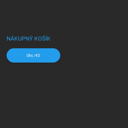
NÁKUPNÝ KOŠÍK
0
ks /
€0