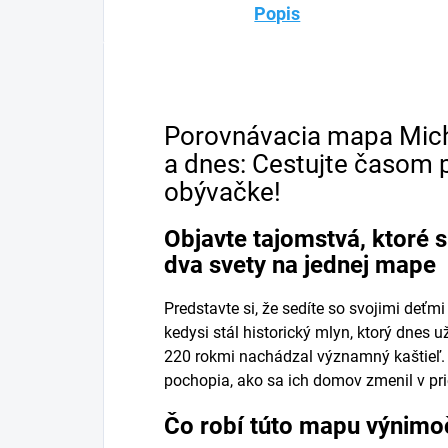
Popis
Porovnávacia mapa Micha
a dnes: Cestujte časom 
obývačke!
Objavte tajomstvá, ktoré 
dva svety na jednej mape
Predstavte si, že sedíte so svojimi deťm
kedysi stál historický mlyn, ktorý dnes u
220 rokmi nachádzal významný kaštieľ. Pr
pochopia, ako sa ich domov zmenil v pri
Čo robí túto mapu výnim