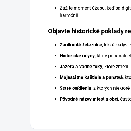
Zažite moment úžasu, keď sa digitá
harmónii
Objavte historické poklady r
Zaniknuté železnice
, ktoré kedysi
Historické mlyny
, ktoré poháňali 
Jazerá a vodné toky
, ktoré zmenil
Majestátne kaštiele a panstvá
, kt
Staré osídlenia
, z ktorých niektor
Pôvodné názvy miest a obcí
, čast