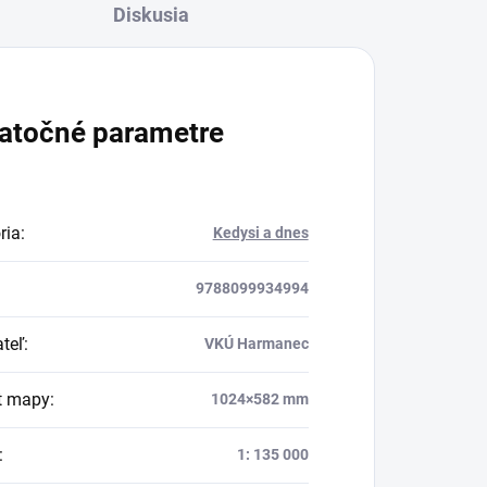
Diskusia
atočné parametre
ria
:
Kedysi a dnes
9788099934994
teľ
:
VKÚ Harmanec
t mapy
:
1024×582 mm
:
1: 135 000