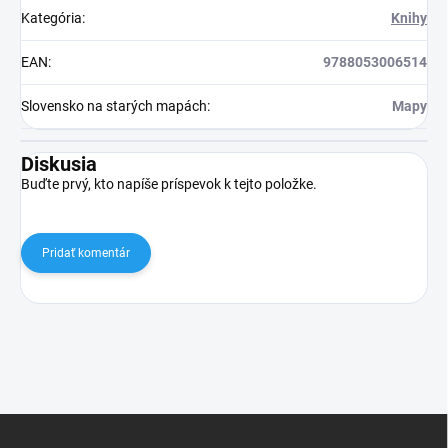
Kategória
:
Knihy
EAN
:
9788053006514
Slovensko na starých mapách
:
Mapy
Diskusia
Buďte prvý, kto napíše príspevok k tejto položke.
Pridať komentár
Z
á