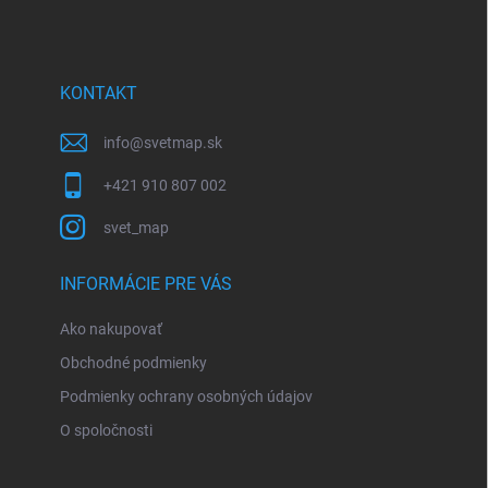
p
ä
t
i
KONTAKT
e
info
@
svetmap.sk
+421 910 807 002
svet_map
INFORMÁCIE PRE VÁS
Ako nakupovať
Obchodné podmienky
Podmienky ochrany osobných údajov
O spoločnosti