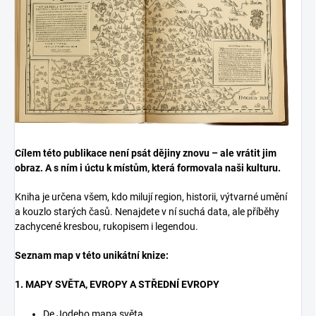
Cílem této publikace není psát dějiny znovu – ale vrátit jim
obraz. A s ním i úctu k místům, která formovala naši kulturu.
Kniha je určena všem, kdo milují region, historii, výtvarné umění
a kouzlo starých časů. Nenajdete v ní suchá data, ale příběhy
zachycené kresbou, rukopisem i legendou.
Seznam map v této unikátní knize:
1. MAPY SVĚTA, EVROPY A STŘEDNÍ EVROPY
De Jodeho mapa světa