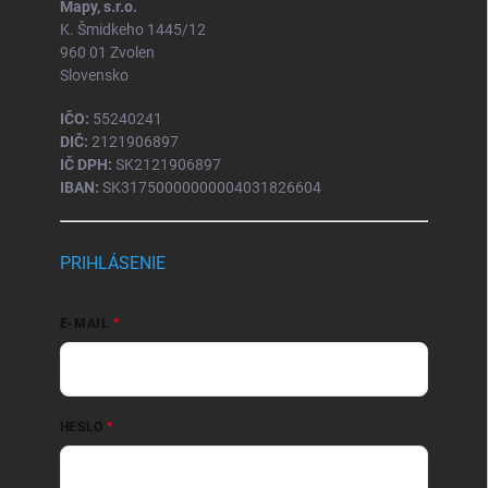
Mapy, s.r.o.
K. Šmidkeho 1445/12
960 01 Zvolen
Slovensko
IČO:
55240241
DIČ:
2121906897
IČ DPH:
SK2121906897
IBAN:
SK31750000000004031826604
PRIHLÁSENIE
E-MAIL
HESLO