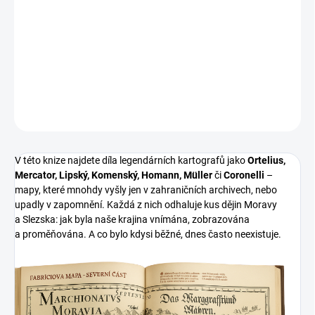
Váha:
2585 g
Väzba:
pevná
Rok vydania:
2025
ISBN:
978-80-53006-51-4
DETAILNÉ INFORMÁCIE
OPÝTAŤ SA
V této knize najdete díla legendárních kartografů jako
Ortelius,
Mercator, Lipský, Komenský, Homann, Müller
či
Coronelli
–
mapy, které mnohdy vyšly jen v zahraničních archivech, nebo
upadly v zapomnění. Každá z nich odhaluje kus dějin Moravy
a Slezska: jak byla naše krajina vnímána, zobrazována
a proměňována. A co bylo kdysi běžné, dnes často neexistuje.