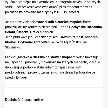
vyučoval zeměpis na gymnáziích. Kartografii se věnuje od svých
studií – od československých atlasů přes moderní mapy až
po
ručně kolorované mědirytiny z 16.–19. století
.
Je autorem více než
dvaceti knih o starých mapách
, které
přibližují dějiny konkrétních regionů – např.
Bechyňska, středního
Polabí, Ústecka, Oravy
a dalších.
Jeho publikace jsou ceněny pro svou
srozumitelnost, odbornou
hloubku i výtvarné zpracování
, a vycházejí v Česku i na
Slovensku.
Projekt
„Morava a Slezsko na starých mapách“
volně navazuje
na úspěšnou publikaci
„Slovensko na starých mapách“
, která se
díky veřejné podpoře stala jedním z nejúspěšnějších
předprodejních projektů zaměřených na dějiny kartografie ve
střední Evropě.
Dodatočné parametre