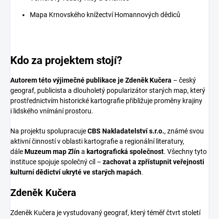
Mapa Krnovského knížectví Homannových dědiců
Kdo za projektem stojí?
Autorem této výjimečné publikace je Zdeněk Kučera
– český
geograf, publicista a dlouholetý popularizátor starých map, který
prostřednictvím historické kartografie přibližuje proměny krajiny
i lidského vnímání prostoru.
Na projektu spolupracuje
CBS Nakladatelství s.r.o.
, známé svou
aktivní činností v oblasti kartografie a regionální literatury,
dále
Muzeum map Zlín
a
kartografická společnost
. Všechny tyto
instituce spojuje společný cíl –
zachovat a zpřístupnit veřejnosti
kulturní dědictví ukryté ve starých mapách
.
Zdeněk Kučera
Zdeněk Kučera je vystudovaný geograf, který téměř čtvrt století