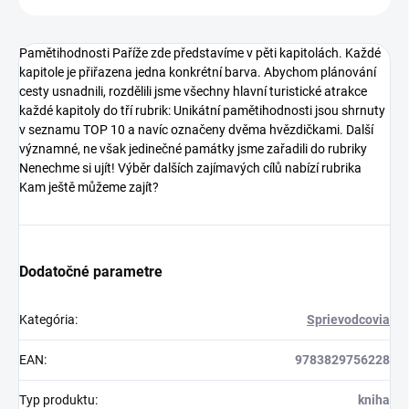
Pamětihodnosti Paříže zde představíme v pěti kapitolách. Každé
kapitole je přiřazena jedna konkrétní barva. Abychom plánování
cesty usnadnili, rozdělili jsme všechny hlavní turistické atrakce
každé kapitoly do tří rubrik: Unikátní pamětihodnosti jsou shrnuty
v seznamu TOP 10 a navíc označeny dvěma hvězdičkami. Další
významné, ne však jedinečné památky jsme zařadili do rubriky
Nenechme si ujít! Výběr dalších zajímavých cílů nabízí rubrika
Kam ještě můžeme zajít?
Dodatočné parametre
Kategória
:
Sprievodcovia
EAN
:
9783829756228
Typ produktu
:
kniha