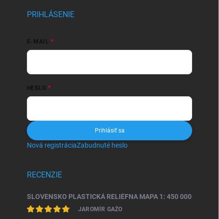
PRIHLÁSENIE
E-MAIL
HESLO
Prihlásiť sa
Nová registrácia
Zabudnuté heslo
RECENZIE
SLOVENSKO PLASTICKÁ RELIÉFNA MAPA 1: 450 000
JAROMÍR GAŽO