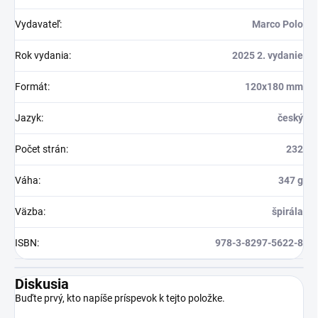
Vydavateľ
:
Marco Polo
Rok vydania
:
2025 2. vydanie
Formát
:
120x180 mm
Jazyk
:
český
Počet strán
:
232
Váha
:
347 g
Väzba
:
špirála
ISBN
:
978-3-8297-5622-8
Diskusia
Buďte prvý, kto napíše príspevok k tejto položke.