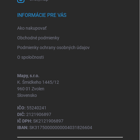
INFORMÁCIE PRE VÁS
Ako nakupovať
Obchodné podmienky
Podmienky ochrany osobných údajov
O spoločnosti
Mapy, s.r.o.
K. Šmidkeho 1445/12
960 01 Zvolen
Slovensko
IČO:
55240241
DIČ:
2121906897
IČ DPH:
SK2121906897
IBAN:
SK31750000000004031826604