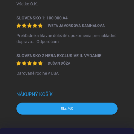
Všetko O.K.
SLOVENSKO 1: 100 000 A4
IVETA JAVORKOVÁ KAMHALOVÁ
Prehľadné a hlavne dôležité upozornenia pre nákladnú
dopravu... Odporúčam
SLOVENSKO Z NEBA EXCLUSIVE II. VYDANIE
DUŠAN DÓŽA
Darované rodine v USA
NÁKUPNÝ KOŠÍK
0
ks /
€0
SHOCart
Freytag&Berndt
Dajama
MAPA Slovakia