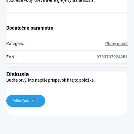
spotreba vody, dreva a energie je výrazne nižšia.
Dodatočné parametre
Kategória
:
Plány miest
EAN
:
9783707924251
Diskusia
Buďte prvý, kto napíše príspevok k tejto položke.
Pridať komentár