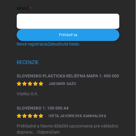
HESLO
Prihlásiť sa
Nová registrácia
Zabudnuté heslo
RECENZIE
SLOVENSKO PLASTICKÁ RELIÉFNA MAPA 1: 450 000
JAROMÍR GAŽO
Všetko O.K.
SLOVENSKO 1: 100 000 A4
IVETA JAVORKOVÁ KAMHALOVÁ
Prehľadné a hlavne dôležité upozornenia pre nákladnú
dopravu... Odporúčam