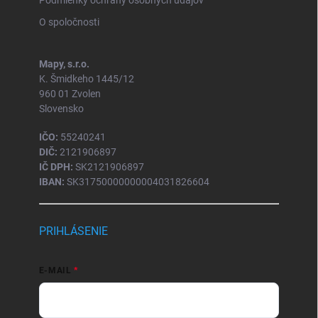
Podmienky ochrany osobných údajov
O spoločnosti
Mapy, s.r.o.
K. Šmidkeho 1445/12
960 01 Zvolen
Slovensko
IČO:
55240241
DIČ:
2121906897
IČ DPH:
SK2121906897
IBAN:
SK31750000000004031826604
PRIHLÁSENIE
E-MAIL