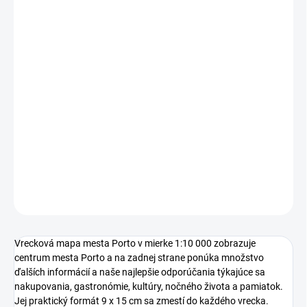
PODROBNÉ INFORMÁCIE KU MAPE:
Vydavateľ:
Freytag-Berndt a Artaria
Formát:
81×44 mm
Mierka:
1: 10 000
Váha:
50 g
Kategória:
mapa mesta
Rok vydania:
2025
DETAILNÉ INFORMÁCIE
OPÝTAŤ SA
Vrecková mapa mesta Porto v mierke 1:10 000 zobrazuje
centrum mesta Porto a na zadnej strane ponúka množstvo
ďalších informácií a naše najlepšie odporúčania týkajúce sa
nakupovania, gastronómie, kultúry, nočného života a pamiatok.
Jej praktický formát 9 x 15 cm sa zmestí do každého vrecka.