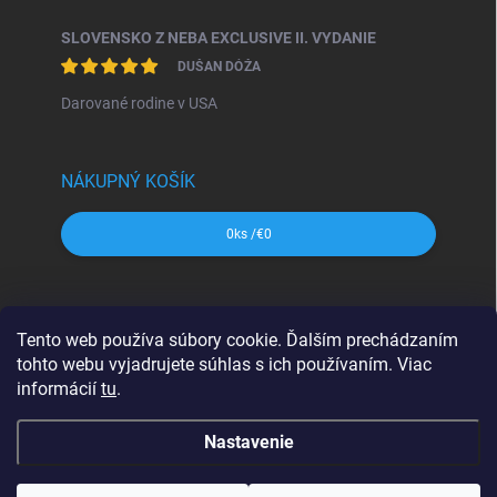
SLOVENSKO Z NEBA EXCLUSIVE II. VYDANIE
DUŠAN DÓŽA
Darované rodine v USA
NÁKUPNÝ KOŠÍK
0
ks /
€0
SHOCart
Freytag&Berndt
Dajama
MAPA Slovakia
Tento web používa súbory cookie. Ďalším prechádzaním
VKÚ Harmanec
CBS Slovensko
tohto webu vyjadrujete súhlas s ich používaním. Viac
informácií
tu
.
Nastavenie
Copyright 2026
svetmap.sk
. Všetky práva vyhradené.
Upraviť