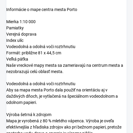
Informácie o mape centra mesta Porto
Mierka 1:10 000
Pamiatky
Verejná doprava
Index ulíc
Vodeodolná a odolná voči roztrhnutiu
Formát: približne 81 x 44,5 cm
Veľká päťka
Naše vreckové mapy mesta sa zameriavajú na centrum mesta a
nezobrazujú celú oblasť mesta.
Vodeodolná a odolná voči roztrhnutiu
Aby sa mapa mesta Porto dala použiť na orientáciu aj v
daždivých dňoch, je vytlačená na špeciálnom vodeodolnom a
odolnom papieri.
Výroba šetrná k zdrojom
Mapa je vyrobená z 80 % mletého vápenca. Výroba je oveľa
efektívnejšia z hľadiska zdrojov ako pri bežnom papieri, pretože