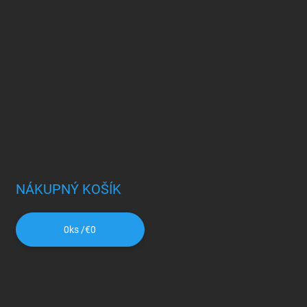
NÁKUPNÝ KOŠÍK
0
ks /
€0