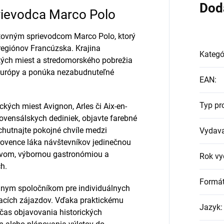
Dod
rievodca Marco Polo
stovným sprievodcom Marco Polo, ktorý
regiónov Francúzska. Krajina
Kategó
ckých miest a stredomorského pobrežia
 Európy a ponúka nezabudnuteľné
EAN
:
Typ pr
ckých miest Avignon, Arles či Aix-en-
rovensálskych dediniek, objavte farebné
ychutnajte pokojné chvíle medzi
Vydava
rovence láka návštevníkov jedinečnou
tvom, výbornou gastronómiou a
Rok vy
h.
Formá
lnym spoločníkom pre individuálnych
vacích zájazdov. Vďaka praktickému
Jazyk
:
čas objavovania historických