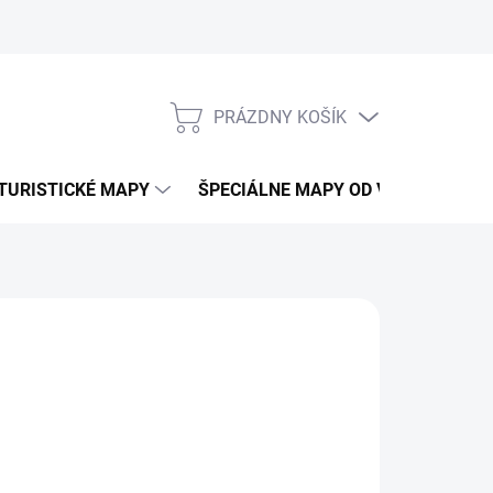
PRÁZDNY KOŠÍK
NÁKUPNÝ
KOŠÍK
TURISTICKÉ MAPY
ŠPECIÁLNE MAPY OD VKÚ
CY