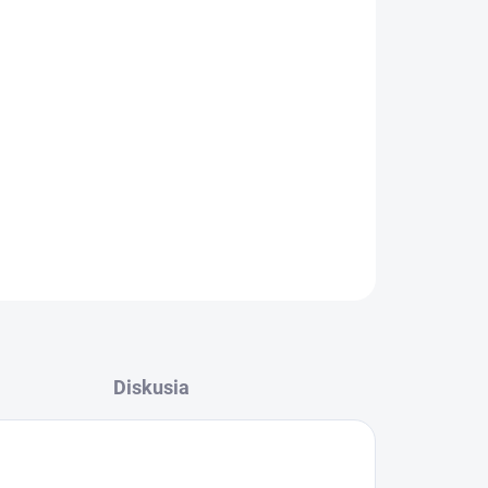
Pridať do košíka
m sprievodcom Marco Polo. Inšpirujte sa tipmi
é polia, vinice a najkrajšie miesta juhu
OPÝTAŤ SA
Diskusia