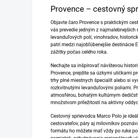
Provence – cestovný sp
Objavte čaro Provence s praktickým ce
vás prevedie jedným z najmalebnejších 
levanduľových polí, vinohradov, histori
patrí medzi najobľúbenejšie destinácie
zážitky počas celého roka.
Nechajte sa inšpirovať návštevou histori
Provence, prejdite sa úzkymi uličkami p
trhy plné miestnych špecialít alebo si v
rozkvitnutými levanduľovými poliami. P
atmosférou, bohatým kultúrnym dedičs
množstvom príležitostí na aktívny oddyc
Cestovný sprievodca Marco Polo je ideá
cestovateľov, páry aj milovníkov pozná
formátu ho môžete mať vždy po ruke po