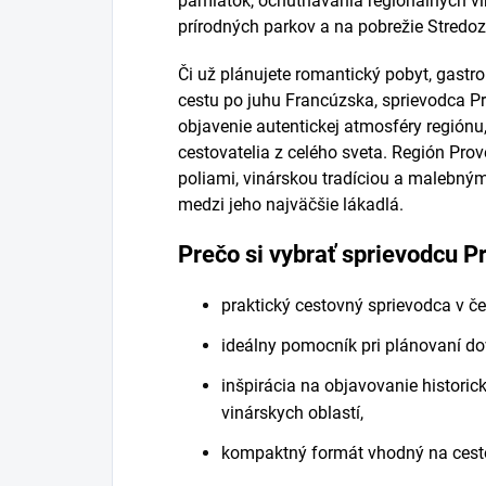
pamiatok, ochutnávania regionálnych ví
prírodných parkov a na pobrežie Stred
Či už plánujete romantický pobyt, gast
cestu po juhu Francúzska, sprievodca P
objavenie autentickej atmosféry regiónu, 
cestovatelia z celého sveta. Región Pro
poliami, vinárskou tradíciou a malebným
medzi jeho najväčšie lákadlá.
Prečo si vybrať sprievodcu 
praktický cestovný sprievodca v č
ideálny pomocník pri plánovaní do
inšpirácia na objavovanie historic
vinárskych oblastí,
kompaktný formát vhodný na cest