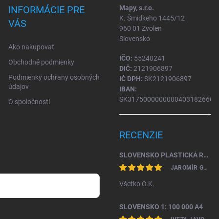
INFORMÁCIE PRE
Mapy, s.r.o.
K. Šmidkeho 1445/12
VÁS
960 01 Zvolen
Slovensko
Ako nakupovať
IČO:
55240241
Obchodné podmienky
DIČ:
2121906897
Podmienky ochrany osobných
IČ DPH:
SK2121906897
údajov
IBAN:
SK31750000000004031826604
O spoločnosti
RECENZIE
SLOVENSKO PLASTICKÁ RELIÉFNA MAPA 1: 450 000
JAROMÍR GAŽO
Všetko O.K.
SLOVENSKO 1: 100 000 A4