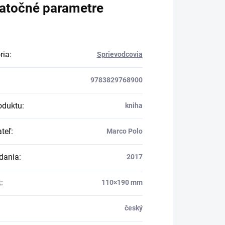
atočné parametre
ria
:
Sprievodcovia
9783829768900
oduktu
:
kniha
teľ
:
Marco Polo
dania
:
2017
t
:
110×190 mm
český