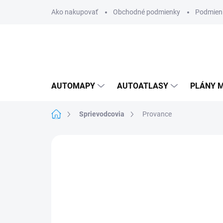
Prejsť
Ako nakupovať
Obchodné podmienky
Podmien
na
obsah
AUTOMAPY
AUTOATLASY
PLÁNY M
Domov
Sprievodcovia
Provance
Neohodnotené
Podrobnosti hodnote
AKCIA