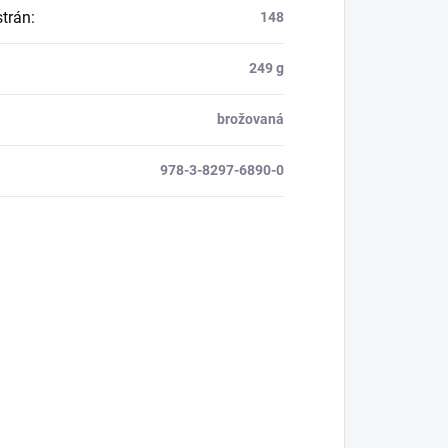
strán
:
148
249 g
brožovaná
978-3-8297-6890-0