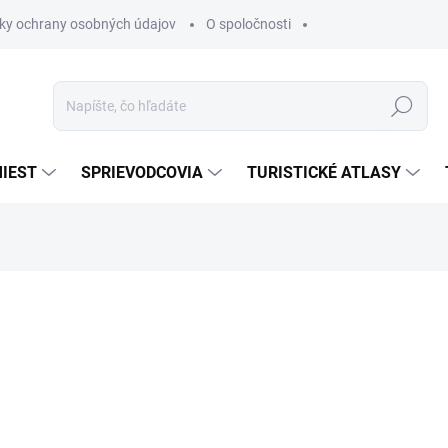
ky ochrany osobných údajov
O spoločnosti
Hľadať
IEST
SPRIEVODCOVIA
TURISTICKÉ ATLASY
nia
€8,35
€7,09
€6,75 bez DPH
Jednotková
SKLADOM
cena: