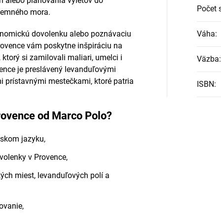
n alebo plánovania výletov do
Počet 
ozemného mora.
ronomickú dovolenku alebo poznávaciu
Váha
:
rovence vám poskytne inšpiráciu na
ktorý si zamilovali maliari, umelci i
Väzba
:
vence je preslávený levanduľovými
i prístavnými mestečkami, ktoré patria
ISBN
:
Provence od Marco Polo?
eskom jazyku,
volenky v Provence,
kých miest, levanduľových polí a
ovanie,