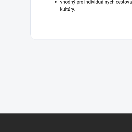
vhodný pre individuálnych cestovat
kultúry.
Z
á
p