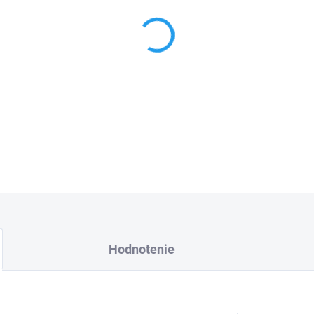
−
+
Objavte Provence s cestovný
na Avignon, Arles, levanduľov
Francúzska.
DETAILNÉ INFORMÁCIE
Hodnotenie