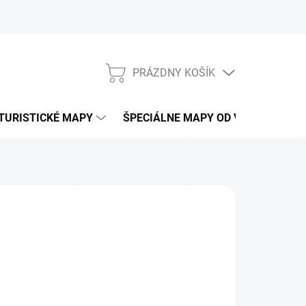
PRÁZDNY KOŠÍK
NÁKUPNÝ
KOŠÍK
TURISTICKÉ MAPY
ŠPECIÁLNE MAPY OD VKÚ
CY