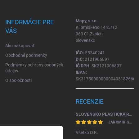
INFORMÁCIE PRE
Mapy, s.r.o.
K. Šmidkeho 1445/12
VÁS
960 01 Zvolen
Slovensko
Ako nakupovať
IČO:
55240241
Obchodné podmienky
DIČ:
2121906897
Podmienky ochrany osobných
IČ DPH:
SK2121906897
údajov
IBAN:
SK31750000000004031826604
O spoločnosti
RECENZIE
SLOVENSKO PLASTICKÁ RELIÉFNA MAPA 1: 450 000
JAROMÍR GAŽO
Všetko O.K.