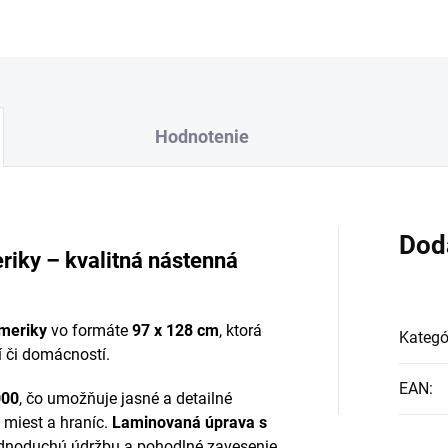
Hodnotenie
Dod
riky – kvalitná nástenná
Ameriky
vo formáte
97 x 128 cm
, ktorá
Kategó
í či domácností.
EAN
:
000
, čo umožňuje jasné a detailné
 miest a hraníc.
Laminovaná úprava s
ednoduchú údržbu a pohodlné zavesenie