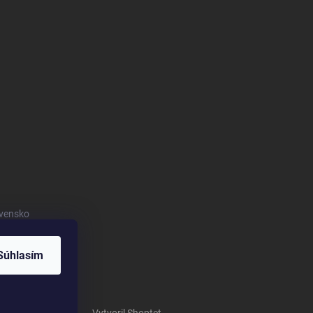
vensko
Súhlasím