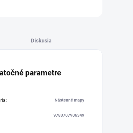
OPÝTAŤ SA
Diskusia
atočné parametre
ria
:
Nástenné mapy
9783707906349