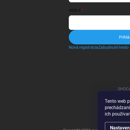
HESLO
Prihlá
Nová registrácia
Zabudnuté heslo
SHOCa
Tento web p
prechádzaní
ich používa
Nastaven