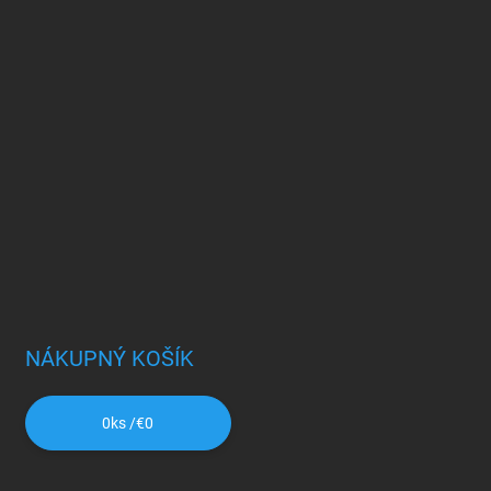
NÁKUPNÝ KOŠÍK
0
ks /
€0