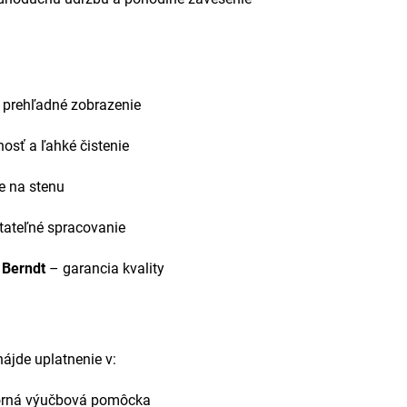
 prehľadné zobrazenie
nosť a ľahké čistenie
e na stenu
tateľné spracovanie
 Berndt
– garancia kvality
ájde uplatnenie v:
rná výučbová pomôcka