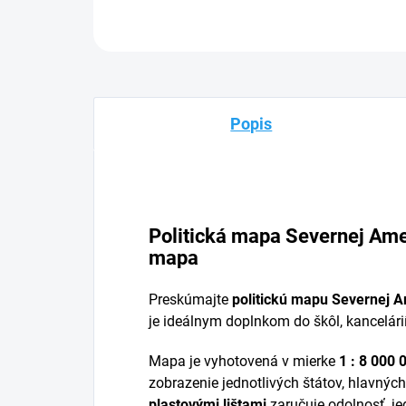
Popis
Politická mapa Severnej Ame
mapa
Preskúmajte
politickú mapu Severnej 
je ideálnym doplnkom do škôl, kancelári
Mapa je vyhotovená v mierke
1 : 8 000 
zobrazenie jednotlivých štátov, hlavných
plastovými lištami
zaručuje odolnosť, j