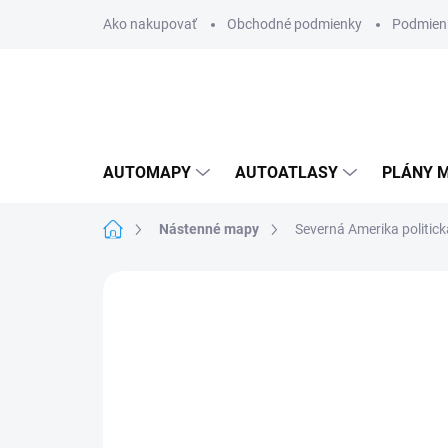
Prejsť
Ako nakupovať
Obchodné podmienky
Podmien
na
obsah
AUTOMAPY
AUTOATLASY
PLÁNY M
Domov
Nástenné mapy
Severná Amerika politick
Neohodnotené
Podrobnosti hodnote
AKCIA