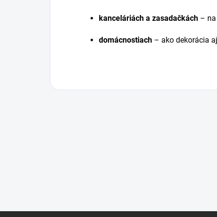
kanceláriách a zasadačkách
– na 
domácnostiach
– ako dekorácia aj
Z