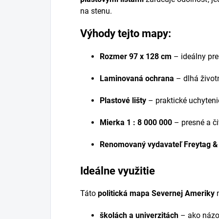
na stenu.
Výhody tejto mapy:
Rozmer 97 x 128 cm
– ideálny pre
Laminovaná ochrana
– dlhá život
Plastové lišty
– praktické uchyteni
Mierka 1 : 8 000 000
– presné a či
Renomovaný vydavateľ Freytag &
Ideálne využitie
Táto
politická mapa Severnej Ameriky
n
školách a univerzitách
– ako názo