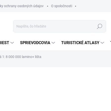
ky ochrany osobných údajov
O spoločnosti
Hľadať
IEST
SPRIEVODCOVIA
TURISTICKÉ ATLASY
á 1: 8 000 000 lamino+ lišta
nia
€37,90
€34,11
€27,73 bez DPH
Jednotková
€34,11 / 1 ks
cena:
SKLADOM