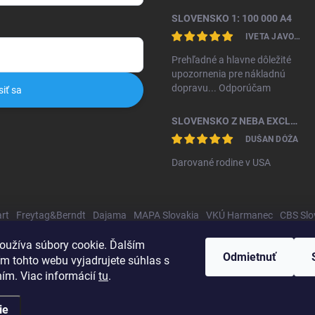
SLOVENSKO 1: 100 000 A4
IVETA JAVORKOVÁ KAMHALOVÁ
Prehľadné a hlavne dôležité
upozornenia pre nákladnú
dopravu... Odporúčam
siť sa
SLOVENSKO Z NEBA EXCLUSIVE II. VYDANIE
DUŠAN DÓŽA
Darované rodine v USA
rt
Freytag&Berndt
Dajama
MAPA Slovakia
VKÚ Harmanec
CBS Slo
oužíva súbory cookie. Ďalším
Odmietnuť
m tohto webu vyjadrujete súhlas s
ním. Viac informácií
tu
.
ie