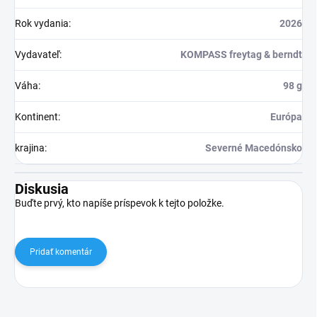
Rok vydania
:
2026
Vydavateľ
:
KOMPASS freytag & berndt
Váha
:
98 g
Kontinent
:
Európa
krajina
:
Severné Macedónsko
Diskusia
Buďte prvý, kto napíše príspevok k tejto položke.
Pridať komentár