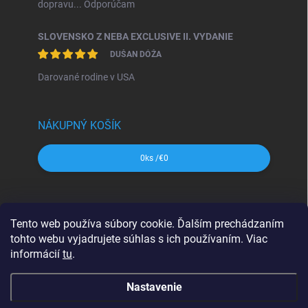
dopravu... Odporúčam
SLOVENSKO Z NEBA EXCLUSIVE II. VYDANIE
DUŠAN DÓŽA
Darované rodine v USA
NÁKUPNÝ KOŠÍK
0
ks /
€0
SHOCart
Freytag&Berndt
Dajama
MAPA Slovakia
Tento web používa súbory cookie. Ďalším prechádzaním
VKÚ Harmanec
CBS Slovensko
tohto webu vyjadrujete súhlas s ich používaním. Viac
informácií
tu
.
Nastavenie