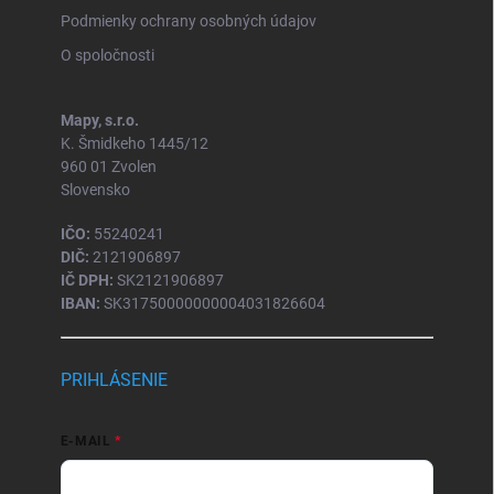
Podmienky ochrany osobných údajov
O spoločnosti
Mapy, s.r.o.
K. Šmidkeho 1445/12
960 01 Zvolen
Slovensko
IČO:
55240241
DIČ:
2121906897
IČ DPH:
SK2121906897
IBAN:
SK31750000000004031826604
PRIHLÁSENIE
E-MAIL