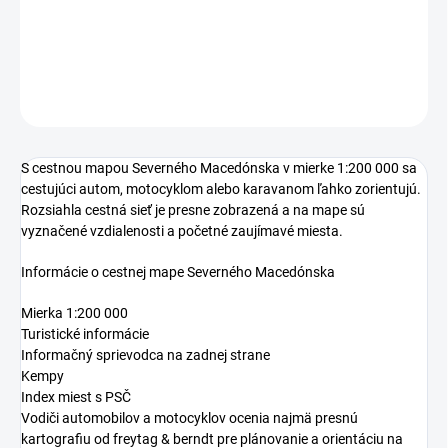
DETAILNÉ INFORMÁCIE
OPÝTAŤ SA
S cestnou mapou Severného Macedónska v mierke 1:200 000 sa
cestujúci autom, motocyklom alebo karavanom ľahko zorientujú.
Rozsiahla cestná sieť je presne zobrazená a na mape sú
vyznačené vzdialenosti a početné zaujímavé miesta.
Informácie o cestnej mape Severného Macedónska
Mierka 1:200 000
Turistické informácie
Informačný sprievodca na zadnej strane
Kempy
Index miest s PSČ
Vodiči automobilov a motocyklov ocenia najmä presnú
kartografiu od freytag & berndt pre plánovanie a orientáciu na