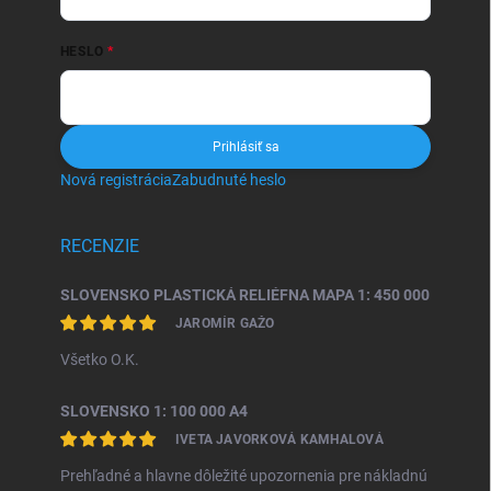
HESLO
Prihlásiť sa
Nová registrácia
Zabudnuté heslo
RECENZIE
SLOVENSKO PLASTICKÁ RELIÉFNA MAPA 1: 450 000
JAROMÍR GAŽO
Všetko O.K.
SLOVENSKO 1: 100 000 A4
IVETA JAVORKOVÁ KAMHALOVÁ
Prehľadné a hlavne dôležité upozornenia pre nákladnú