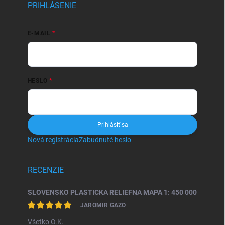
PRIHLÁSENIE
E-MAIL
HESLO
Prihlásiť sa
Nová registrácia
Zabudnuté heslo
RECENZIE
SLOVENSKO PLASTICKÁ RELIÉFNA MAPA 1: 450 000
JAROMÍR GAŽO
Všetko O.K.