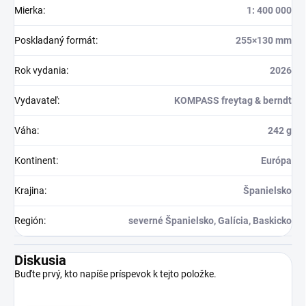
Mierka
:
1: 400 000
Poskladaný formát
:
255×130 mm
Rok vydania
:
2026
Vydavateľ
:
KOMPASS freytag & berndt
Váha
:
242 g
Kontinent
:
Európa
Krajina
:
Španielsko
Región
:
severné Španielsko, Galícia, Baskicko
Diskusia
Buďte prvý, kto napíše príspevok k tejto položke.