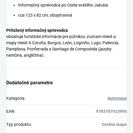
Informačný sprievodca po Ceste svätého Jakuba
cca 123 x 82 cm, obojstranná
Priložený informačný sprievodca
obsahuje turistické informácie pre pútnikov, zoznam miest a
mapy miest A Coruña, Burgos, León, Logroño, Lugo, Palencia,
Pamplona, ​​​​Ponferrada a Santiago de Compostela (jazyky:
nemčina, angličtina).
Dodatočné parametre
Kategória
:
Automapy
EAN
:
9783707923995
Typ produktu
:
Cestná mapa