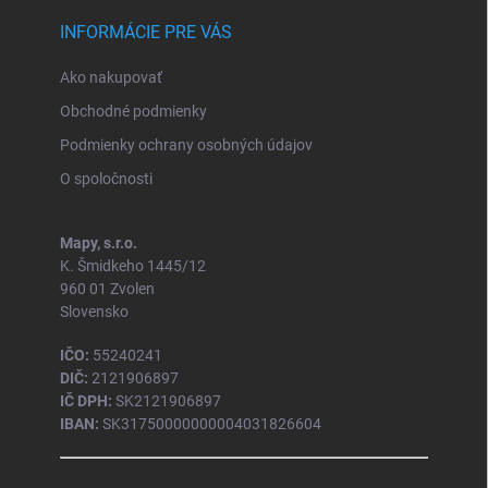
INFORMÁCIE PRE VÁS
Ako nakupovať
Obchodné podmienky
Podmienky ochrany osobných údajov
O spoločnosti
Mapy, s.r.o.
K. Šmidkeho 1445/12
960 01 Zvolen
Slovensko
IČO:
55240241
DIČ:
2121906897
IČ DPH:
SK2121906897
IBAN:
SK31750000000004031826604