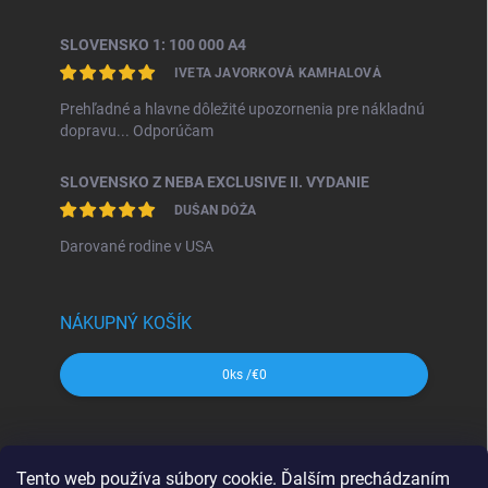
SLOVENSKO 1: 100 000 A4
IVETA JAVORKOVÁ KAMHALOVÁ
Prehľadné a hlavne dôležité upozornenia pre nákladnú
dopravu... Odporúčam
SLOVENSKO Z NEBA EXCLUSIVE II. VYDANIE
DUŠAN DÓŽA
Darované rodine v USA
NÁKUPNÝ KOŠÍK
0
ks /
€0
SHOCart
Freytag&Berndt
Dajama
MAPA Slovakia
Tento web používa súbory cookie. Ďalším prechádzaním