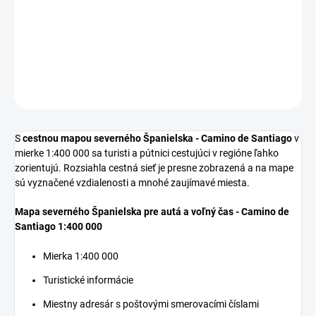
−
+
Pridať do košíka
DETAILNÉ INFORMÁCIE
OPÝTAŤ SA
S
cestnou mapou severného Španielska - Camino de Santiago
v
mierke 1:400 000 sa turisti a pútnici cestujúci v regióne ľahko
zorientujú. Rozsiahla cestná sieť je presne zobrazená a na mape
sú vyznačené vzdialenosti a mnohé zaujímavé miesta.
Mapa severného Španielska pre autá a voľný čas - Camino de
Santiago 1:400 000
Mierka 1:400 000
Turistické informácie
Miestny adresár s poštovými smerovacími číslami