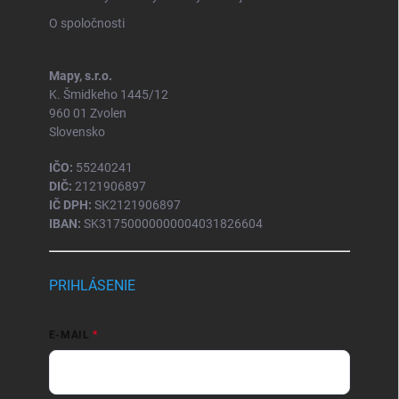
O spoločnosti
Mapy, s.r.o.
K. Šmidkeho 1445/12
960 01 Zvolen
Slovensko
IČO:
55240241
DIČ:
2121906897
IČ DPH:
SK2121906897
IBAN:
SK31750000000004031826604
PRIHLÁSENIE
E-MAIL