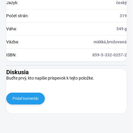
Jazyk
:
český
Počet strán
:
319
Váha
:
549 g
Väzba
:
mäkká,brožovaná
ISBN
:
859-5-332-0257-2
Diskusia
Buďte prvý, kto napíše príspevok k tejto položke.
Pridať komentár