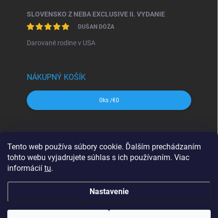
SLOVENSKO Z NEBA EXCLUSIVE II. VYDANIE
DUŠAN DÓŽA
Darované rodine v USA
NÁKUPNÝ KOŠÍK
0
ks /
€0
SHOCart
Freytag&Berndt
Dajama
MAPA Slovakia
Tento web používa súbory cookie. Ďalším prechádzaním
VKÚ Harmanec
CBS Slovensko
tohto webu vyjadrujete súhlas s ich používaním. Viac
informácií
tu
.
Nastavenie
Copyright 2026
svetmap.sk
. Všetky práva vyhradené.
Upraviť