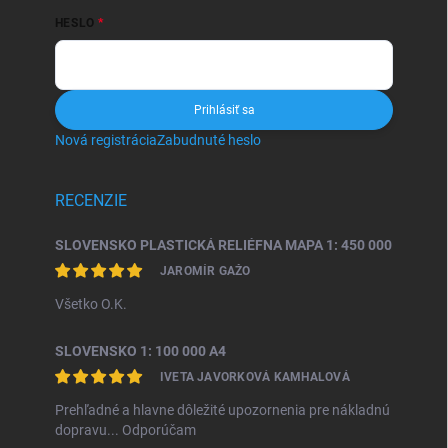
HESLO
Prihlásiť sa
Nová registrácia
Zabudnuté heslo
RECENZIE
SLOVENSKO PLASTICKÁ RELIÉFNA MAPA 1: 450 000
JAROMÍR GAŽO
Všetko O.K.
SLOVENSKO 1: 100 000 A4
IVETA JAVORKOVÁ KAMHALOVÁ
Prehľadné a hlavne dôležité upozornenia pre nákladnú
dopravu... Odporúčam