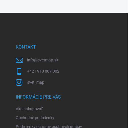
Z
á
p
ä
t
i
KONTAKT
e
info
@
svetmap.sk
+421 910 807 002
svet_map
INFORMÁCIE PRE VÁS
Ako nakupovať
Obchodné podmienky
Podmienky ochrany osobných údajov