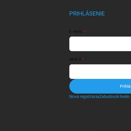
PRIHLÁSENIE
E-MAIL
HESLO
Prihlá
Nová registrácia
Zabudnuté heslo