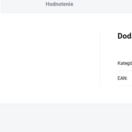
Hodnotenie
Dod
Kategó
EAN
: