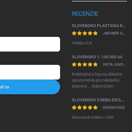
RECENZIE
SLOVENSKO PLASTICKÁ RELIÉFNA MAPA 1: 450 000
JAROMÍR GAŽO
Všetko O.K.
SLOVENSKO 1: 100 000 A4
IVETA JAVORKOVÁ KAMHALOVÁ
Prehľadné a hlavne dôležité
upozornenia pre nákladnú
dopravu... Odporúčam
siť sa
SLOVENSKO Z NEBA EXCLUSIVE II. VYDANIE
DUŠAN DÓŽA
Darované rodine v USA