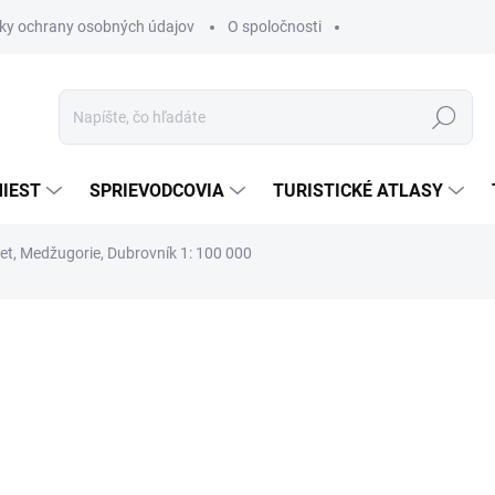
ky ochrany osobných údajov
O spoločnosti
Hľadať
IEST
SPRIEVODCOVIA
TURISTICKÉ ATLASY
jet, Medžugorie, Dubrovník 1: 100 000
nia
€13,90
€11,81
€9,60 bez DPH
Jednotková
SKLADOM
cena: