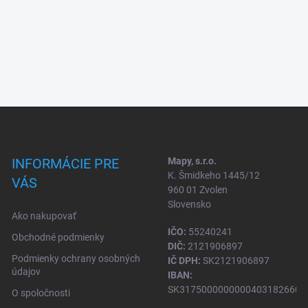
INFORMÁCIE PRE
Mapy, s.r.o.
K. Šmidkeho 1445/12
VÁS
960 01 Zvolen
Slovensko
Ako nakupovať
IČO:
55240241
Obchodné podmienky
DIČ:
2121906897
Podmienky ochrany osobných
IČ DPH:
SK2121906897
údajov
IBAN:
SK31750000000004031826604
O spoločnosti