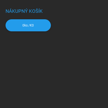
NÁKUPNÝ KOŠÍK
0
ks /
€0