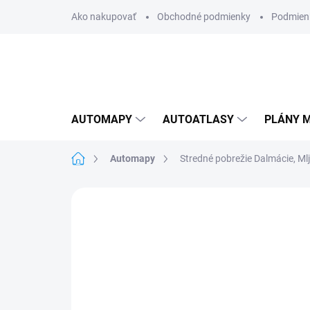
Prejsť
Ako nakupovať
Obchodné podmienky
Podmien
na
obsah
AUTOMAPY
AUTOATLASY
PLÁNY M
Domov
Automapy
Stredné pobrežie Dalmácie, Ml
Neohodnotené
Podrobnosti hodnote
AKCIA