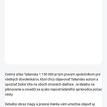
−
+
Pridať do košíka
Cestný atlas Talianska 1:150 000 je tým pravým spoločníkom pre
všetkých dovolenkárov, ktorí chcú objavovať Taliansko autom a
spoznať Dolce Vita na oboch stranách diaľnice. Je ideálny na
plánovanie a osvedčí sa aj ako nepostrádateľný sprievodca počas
cesty.
DETAILNÉ INFORMÁCIE
OPÝTAŤ SA
Cestný atlas Talianska 1:150 000 je tým pravým spoločníkom pre
všetkých dovolenkárov, ktorí chcú objavovať Taliansko autom a
spoznať Dolce Vita na oboch stranách diaľnice. Je ideálny na
plánovanie a osvedčí sa aj ako nepostrádateľný sprievodca počas
cesty.
Detailný obraz mapy a presná mierka vám umožnia objaviť aj