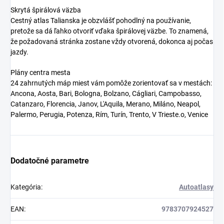
Skrytá špirálová väzba
Cestný atlas Talianska je obzvlášť pohodlný na používanie,
pretože sa dá ľahko otvoriť vďaka špirálovej väzbe. To znamená,
že požadovaná stránka zostane vždy otvorená, dokonca aj počas
jazdy.
Plány centra mesta
24 zahrnutých máp miest vám pomôže zorientovať sa v mestách:
Ancona, Aosta, Bari, Bologna, Bolzano, Cágliari, Campobasso,
Catanzaro, Florencia, Janov, L'Aquila, Merano, Miláno, Neapol,
Palermo, Perugia, Potenza, Rím, Turín, Trento, V Trieste.o, Venice
Dodatočné parametre
Kategória
:
Autoatlasy
EAN
:
9783707924527