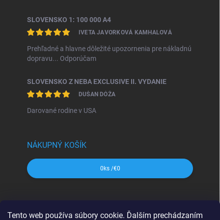
SLOVENSKO 1: 100 000 A4
IVETA JAVORKOVÁ KAMHALOVÁ
Prehľadné a hlavne dôležité upozornenia pre nákladnú
dopravu... Odporúčam
SLOVENSKO Z NEBA EXCLUSIVE II. VYDANIE
DUŠAN DÓŽA
Darované rodine v USA
NÁKUPNÝ KOŠÍK
0
ks /
€0
SHOCart
Freytag&Berndt
Dajama
MAPA Slovakia
Tento web používa súbory cookie. Ďalším prechádzaním