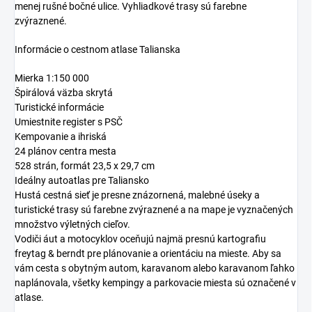
menej rušné bočné ulice. Vyhliadkové trasy sú farebne
zvýraznené.
Informácie o cestnom atlase Talianska
Mierka 1:150 000
Špirálová väzba skrytá
Turistické informácie
Umiestnite register s PSČ
Kempovanie a ihriská
24 plánov centra mesta
528 strán, formát 23,5 x 29,7 cm
Ideálny autoatlas pre Taliansko
Hustá cestná sieť je presne znázornená, malebné úseky a
turistické trasy sú farebne zvýraznené a na mape je vyznačených
množstvo výletných cieľov.
Vodiči áut a motocyklov oceňujú najmä presnú kartografiu
freytag & berndt pre plánovanie a orientáciu na mieste. Aby sa
vám cesta s obytným autom, karavanom alebo karavanom ľahko
naplánovala, všetky kempingy a parkovacie miesta sú označené v
atlase.