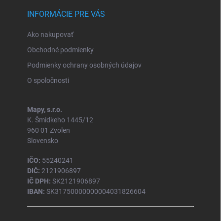
INFORMÁCIE PRE VÁS
Ako nakupovať
Obchodné podmienky
Podmienky ochrany osobných údajov
O spoločnosti
Mapy, s.r.o.
K. Šmidkeho 1445/12
960 01 Zvolen
Slovensko
IČO:
55240241
DIČ:
2121906897
IČ DPH:
SK2121906897
IBAN:
SK31750000000004031826604