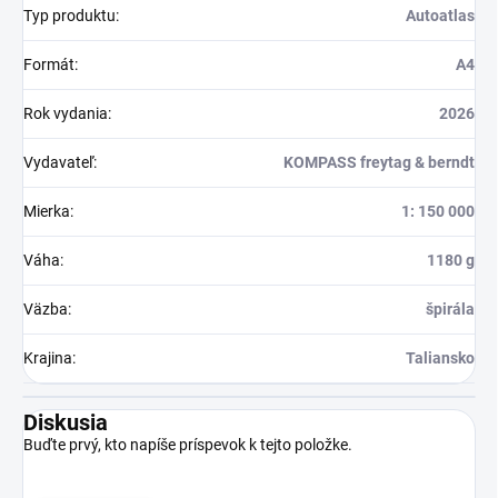
Typ produktu
:
Autoatlas
Formát
:
A4
Rok vydania
:
2026
Vydavateľ
:
KOMPASS freytag & berndt
Mierka
:
1: 150 000
Váha
:
1180 g
Väzba
:
špirála
Krajina
:
Taliansko
Diskusia
Buďte prvý, kto napíše príspevok k tejto položke.