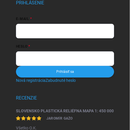
PRIHLÁSENIE
E-MAIL
HESLO
Prihlásiť sa
Nová registrácia
Zabudnuté heslo
RECENZIE
SLOVENSKO PLASTICKÁ RELIÉFNA MAPA 1: 450 000
JAROMÍR GAŽO
Všetko O.K.