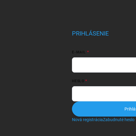
PRIHLÁSENIE
E-MAIL
HESLO
Prihlá
Nová registrácia
Zabudnuté heslo