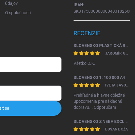
údajov
IBAN:
SK31750000000004031826604
O spoločnosti
RECENZIE
SLOVENSKO PLASTICKÁ RELIÉFNA MAPA 1: 450 000
JAROMÍR GAŽO
Všetko O.K.
SLOVENSKO 1: 100 000 A4
IVETA JAVORKOVÁ KAMHALOVÁ
Prehľadné a hlavne dôležité
upozornenia pre nákladnú
dopravu... Odporúčam
siť sa
SLOVENSKO Z NEBA EXCLUSIVE II. VYDANIE
DUŠAN DÓŽA