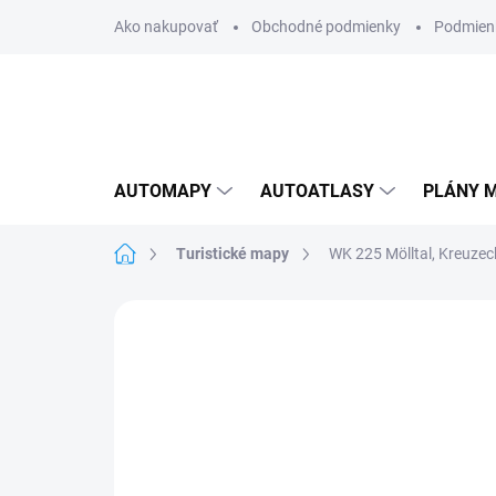
Prejsť
Ako nakupovať
Obchodné podmienky
Podmien
na
obsah
AUTOMAPY
AUTOATLASY
PLÁNY M
Domov
Turistické mapy
WK 225 Mölltal, Kreuzec
Neohodnotené
Podrobnosti hodnote
AKCIA