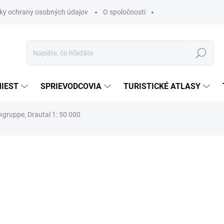
ky ochrany osobných údajov
O spoločnosti
Hľadať
IEST
SPRIEVODCOVIA
TURISTICKÉ ATLASY
kgruppe, Drautal 1: 50 000
nia
€13,90
€12,51
€10,17 bez DPH
Jednotková
SKLADOM
cena: