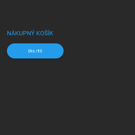
NÁKUPNÝ KOŠÍK
0
ks /
€0