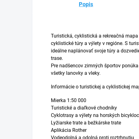
Popis
Turistická, cyklistická a rekreačná mapa
cyklistické túry a výlety v regióne. S tu
ideálne naplánovať svoje túry a dozved
trase.
Pre nadšencov zimných športov ponúka m
všetky lanovky a vleky.
Informácie o turistickej a cyklistickej m
Mierka 1:50 000
Turistické a diaľkové chodníky
Cyklotrasy a výlety na horských bicyklo
Lyžiarske trate a bežkárske trate
Aplikácia Rother
Vodeodolná a odolná proti roztrhnutiu