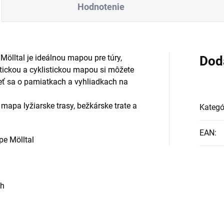
Hodnotenie
 Mölltal je ideálnou mapou pre túry,
Dod
ristickou a cyklistickou mapou si môžete
ieť sa o pamiatkach a vyhliadkach na
apa lyžiarske trasy, bežkárske trate a
Kategó
EAN
:
ape Mölltal
ch