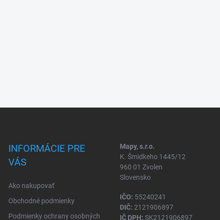
INFORMÁCIE PRE
Mapy, s.r.o.
K. Šmidkeho 1445/12
VÁS
960 01 Zvolen
Slovensko
Ako nakupovať
IČO:
55240241
Obchodné podmienky
DIČ:
2121906897
Podmienky ochrany osobných
IČ DPH:
SK2121906897