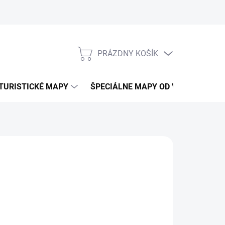
PRÁZDNY KOŠÍK
NÁKUPNÝ
KOŠÍK
TURISTICKÉ MAPY
ŠPECIÁLNE MAPY OD VKÚ
CY