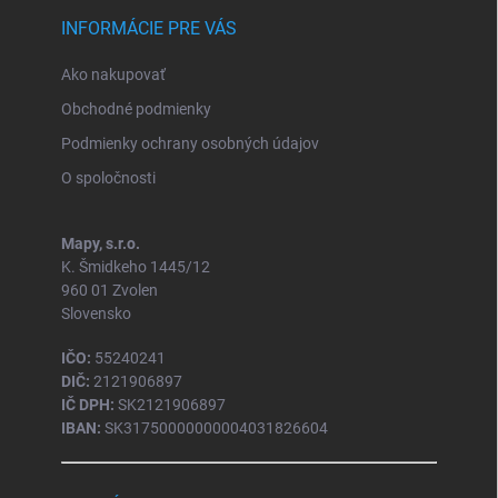
INFORMÁCIE PRE VÁS
Ako nakupovať
Obchodné podmienky
Podmienky ochrany osobných údajov
O spoločnosti
Mapy, s.r.o.
K. Šmidkeho 1445/12
960 01 Zvolen
Slovensko
IČO:
55240241
DIČ:
2121906897
IČ DPH:
SK2121906897
IBAN:
SK31750000000004031826604