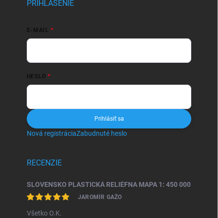
PRIHLÁSENIE
E-MAIL
HESLO
Prihlásiť sa
Nová registrácia
Zabudnuté heslo
RECENZIE
SLOVENSKO PLASTICKÁ RELIÉFNA MAPA 1: 450 000
JAROMÍR GAŽO
Všetko O.K.