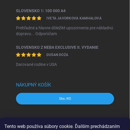
SLOVENSKO 1: 100 000 A4
IVETA JAVORKOVÁ KAMHALOVÁ
Prehľadné a hlavne dôležité upozornenia pre nákladnú
dopravu... Odporúčam
SLOVENSKO Z NEBA EXCLUSIVE II. VYDANIE
DUŠAN DÓŽA
Darované rodine v USA
NÁKUPNÝ KOŠÍK
0
ks /
€0
SHOCart
Freytag&Berndt
Dajama
MAPA Slovakia
Tento web používa súbory cookie. Ďalším prechádzaním
VKÚ Harmanec
CBS Slovensko