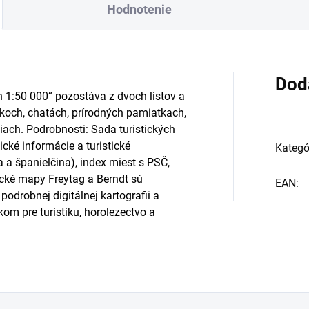
Hodnotenie
Dod
h 1:50 000“ pozostáva z dvoch listov a
íkoch, chatách, prírodných pamiatkach,
ach. Podrobnosti: Sada turistických
ické informácie a turistické
Kategó
 a španielčina), index miest s PSČ,
ické mapy Freytag a Berndt sú
EAN
:
podrobnej digitálnej kartografii a
m pre turistiku, horolezectvo a