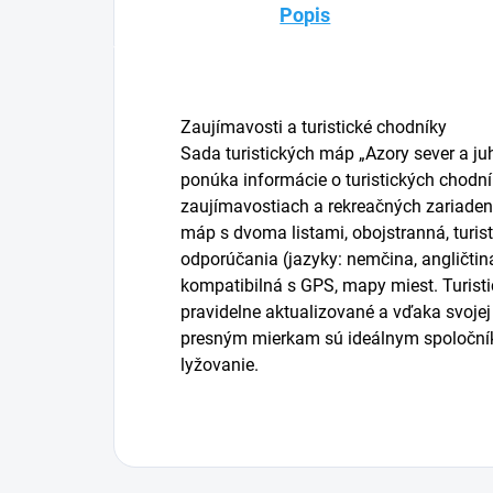
Popis
Zaujímavosti a turistické chodníky
Sada turistických máp „Azory sever a ju
ponúka informácie o turistických chodn
zaujímavostiach a rekreačných zariadeni
máp s dvoma listami, obojstranná, turist
odporúčania (jazyky: nemčina, angličtina
kompatibilná s GPS, mapy miest. Turist
pravidelne aktualizované a vďaka svojej 
presným mierkam sú ideálnym spoločníko
lyžovanie.