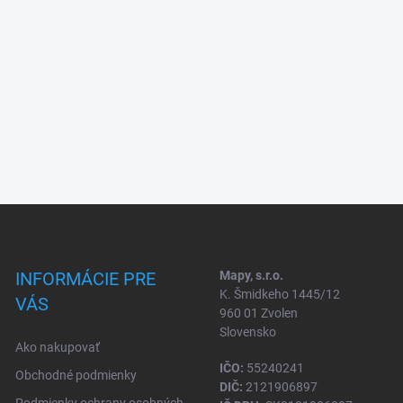
INFORMÁCIE PRE
Mapy, s.r.o.
K. Šmidkeho 1445/12
VÁS
960 01 Zvolen
Slovensko
Ako nakupovať
IČO:
55240241
Obchodné podmienky
DIČ:
2121906897