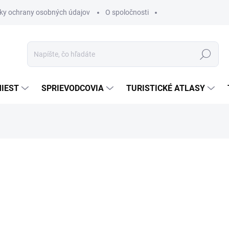
ky ochrany osobných údajov
O spoločnosti
Hľadať
IEST
SPRIEVODCOVIA
TURISTICKÉ ATLASY
nia
€16,70
€14,19
€11,54 bez DPH
Jednotková
SKLADOM
cena: