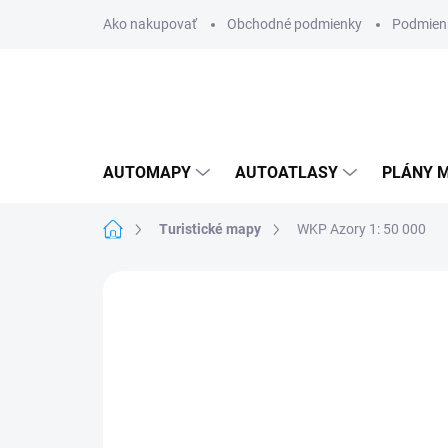
Prejsť
Ako nakupovať
Obchodné podmienky
Podmien
na
obsah
AUTOMAPY
AUTOATLASY
PLÁNY M
Domov
Turistické mapy
WKP Azory 1: 50 000
Neohodnotené
Podrobnosti hodnote
AKCIA