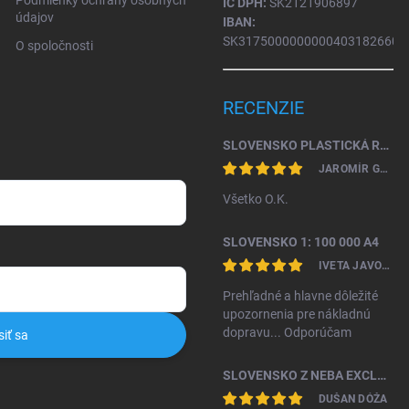
Podmienky ochrany osobných
IČ DPH:
SK2121906897
údajov
IBAN:
SK31750000000004031826604
O spoločnosti
RECENZIE
SLOVENSKO PLASTICKÁ RELIÉFNA MAPA 1: 450 000
JAROMÍR GAŽO
Všetko O.K.
SLOVENSKO 1: 100 000 A4
IVETA JAVORKOVÁ KAMHALOVÁ
Prehľadné a hlavne dôležité
upozornenia pre nákladnú
dopravu... Odporúčam
siť sa
SLOVENSKO Z NEBA EXCLUSIVE II. VYDANIE
DUŠAN DÓŽA