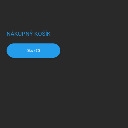
NÁKUPNÝ KOŠÍK
0
ks /
€0