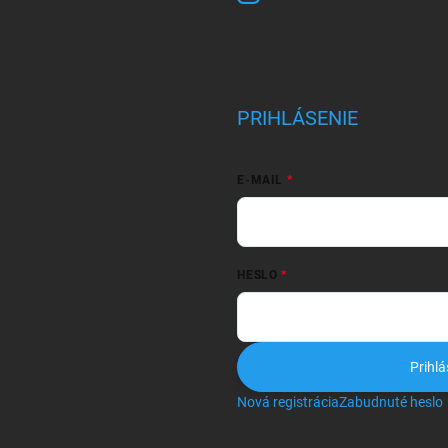
PRIHLÁSENIE
E-MAIL
HESLO
Prihlá
Nová registrácia
Zabudnuté heslo