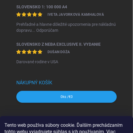
SLOVENSKO 1: 100 000 A4
IVETA JAVORKOVÁ KAMHALOVÁ
Prehľadné a hlavne dôležité upozornenia pre nákladnú
dopravu... Odporúčam
SLOVENSKO Z NEBA EXCLUSIVE II. VYDANIE
DUŠAN DÓŽA
Darované rodine v USA
NÁKUPNÝ KOŠÍK
0
ks /
€0
SHOCart
Freytag&Berndt
Dajama
MAPA Slovakia
Tento web používa súbory cookie. Ďalším prechádzaním
VKÚ Harmanec
CBS Slovensko
tohto webu vyjadrujete súhlas s ich používaním. Viac