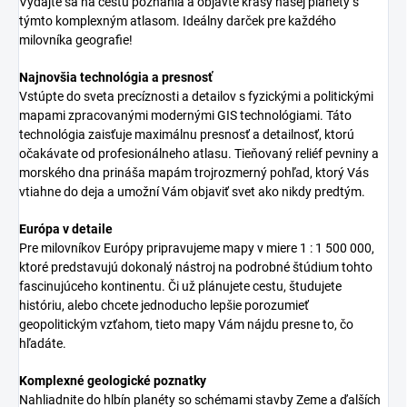
Vydajte sa na cestu poznania a objavte krásy našej planéty s
týmto komplexným atlasom. Ideálny darček pre každého
milovníka geografie!
Najnovšia technológia a presnosť
Vstúpte do sveta precíznosti a detailov s fyzickými a politickými
mapami zpracovanými modernými GIS technológiami. Táto
technológia zaisťuje maximálnu presnosť a detailnosť, ktorú
očakávate od profesionálneho atlasu. Tieňovaný reliéf pevniny a
morského dna prináša mapám trojrozmerný pohľad, ktorý Vás
vtiahne do deja a umožní Vám objaviť svet ako nikdy predtým.
Európa v detaile
Pre milovníkov Európy pripravujeme mapy v miere 1 : 1 500 000,
ktoré predstavujú dokonalý nástroj na podrobné štúdium tohto
fascinujúceho kontinentu. Či už plánujete cestu, študujete
históriu, alebo chcete jednoducho lepšie porozumieť
geopolitickým vzťahom, tieto mapy Vám nájdu presne to, čo
hľadáte.
Komplexné geologické poznatky
Nahliadnite do hlbín planéty so schémami stavby Zeme a ďalších