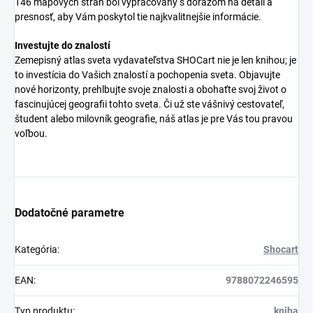
146 mapových strán bol vypracovaný s dôrazom na detail a
presnosť, aby Vám poskytol tie najkvalitnejšie informácie.
Investujte do znalostí
Zemepisný atlas sveta vydavateľstva SHOCart nie je len knihou; je
to investícia do Vašich znalostí a pochopenia sveta. Objavujte
nové horizonty, prehlbujte svoje znalosti a obohaťte svoj život o
fascinujúcej geografii tohto sveta. Či už ste vášnivý cestovateľ,
študent alebo milovník geografie, náš atlas je pre Vás tou pravou
voľbou.
Dodatočné parametre
Kategória
:
Shocart
EAN
:
9788072246595
Typ produktu
:
kniha