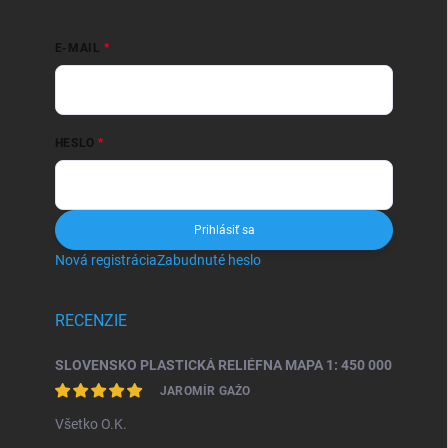
E-MAIL
HESLO
Prihlásiť sa
Nová registrácia
Zabudnuté heslo
RECENZIE
SLOVENSKO PLASTICKÁ RELIÉFNA MAPA 1: 450 000
JAROMÍR GAŽO
Všetko O.K.