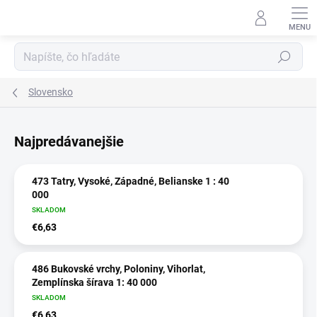
Prejsť
na
obsah
Hľadať
Slovensko
Najpredávanejšie
473 Tatry, Vysoké, Západné, Belianske 1 : 40
000
SKLADOM
€6,63
486 Bukovské vrchy, Poloniny, Vihorlat,
Zemplínska šírava 1: 40 000
SKLADOM
€6,63