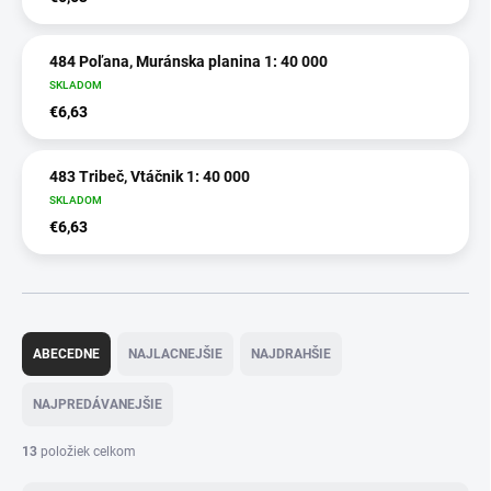
484 Poľana, Muránska planina 1: 40 000
SKLADOM
€6,63
483 Tribeč, Vtáčnik 1: 40 000
SKLADOM
€6,63
R
a
ABECEDNE
NAJLACNEJŠIE
NAJDRAHŠIE
d
e
NAJPREDÁVANEJŠIE
n
i
13
položiek celkom
e