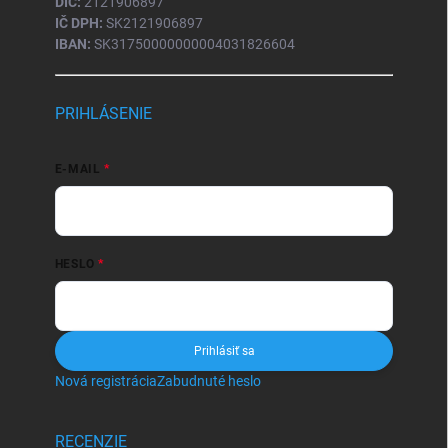
DIČ:
2121906897
IČ DPH:
SK2121906897
IBAN:
SK31750000000004031826604
PRIHLÁSENIE
E-MAIL
HESLO
Prihlásiť sa
Nová registrácia
Zabudnuté heslo
RECENZIE