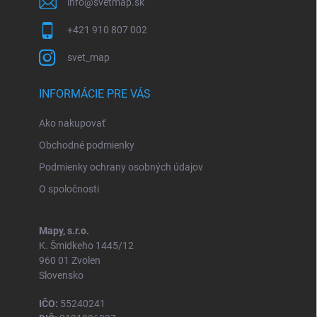
info
@
svetmap.sk
i
s
+421 910 807 002
u
svet_map
INFORMÁCIE PRE VÁS
Ako nakupovať
Obchodné podmienky
Podmienky ochrany osobných údajov
O spoločnosti
Mapy, s.r.o.
K. Šmidkeho 1445/12
960 01 Zvolen
Slovensko
IČO:
55240241