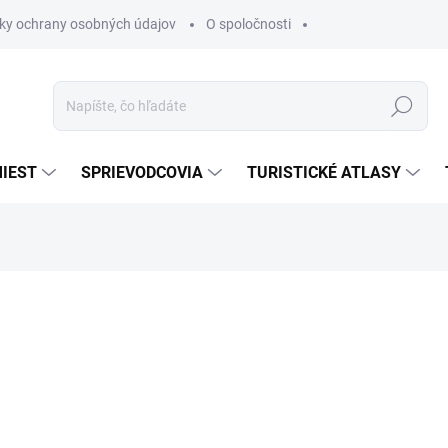
ky ochrany osobných údajov
O spoločnosti
Hľadať
IEST
SPRIEVODCOVIA
TURISTICKÉ ATLASY
nia
€13,90
€11,81
€9,60 bez DPH
Jednotková
SKLADOM
cena: