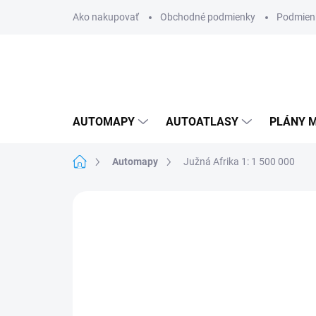
Prejsť
Ako nakupovať
Obchodné podmienky
Podmien
na
obsah
AUTOMAPY
AUTOATLASY
PLÁNY M
Domov
Automapy
Južná Afrika 1: 1 500 000
Neohodnotené
Podrobnosti hodnote
AKCIA
NOVINKA