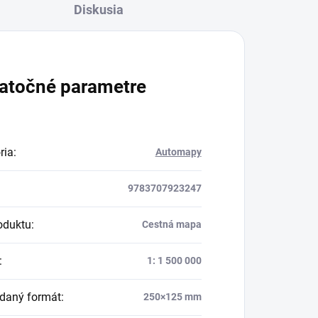
Diskusia
atočné parametre
ria
:
Automapy
9783707923247
oduktu
:
Cestná mapa
:
1: 1 500 000
daný formát
:
250×125 mm