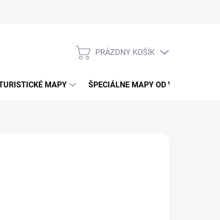
PRÁZDNY KOŠÍK
NÁKUPNÝ
KOŠÍK
TURISTICKÉ MAPY
ŠPECIÁLNE MAPY OD VKÚ
CY