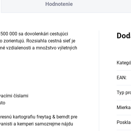
Hodnotenie
500 000 sa dovolenkári cestujúci
Dod
zorientujú. Rozsiahla cestná sieť je
né vzdialenosti a množstvo výletných
Kategó
EAN
:
Typ pr
vacími číslami
sto
Mierka
resnú kartografiu freytag & berndt pre
Poskla
avanisti a kemperi samozrejme nájdu