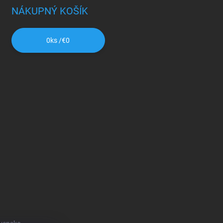
NÁKUPNÝ KOŠÍK
0
ks /
€0