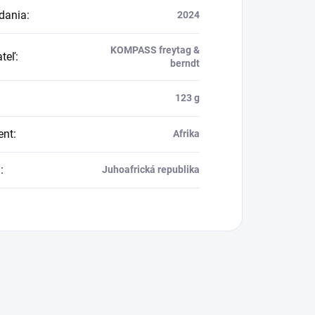
dania
:
2024
KOMPASS freytag &
teľ
:
berndt
123 g
ent
:
Afrika
a
:
Juhoafrická republika