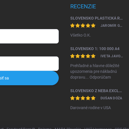
RECENZIE
SLOVENSKO PLASTICKÁ RELIÉFNA MAPA 1: 450 000
JAROMÍR GAŽO
Všetko O.K.
SLOVENSKO 1: 100 000 A4
IVETA JAVORKOVÁ KAMHALOVÁ
Prehľadné a hlavne dôležité
upozornenia pre nákladnú
dopravu... Odporúčam
siť sa
SLOVENSKO Z NEBA EXCLUSIVE II. VYDANIE
DUŠAN DÓŽA
Darované rodine v USA