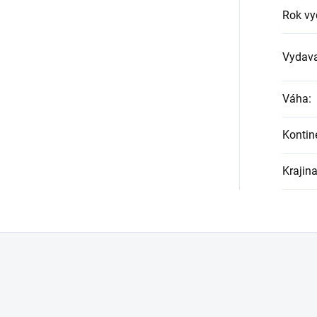
Rok vy
Vydava
Váha
:
Kontin
Krajin