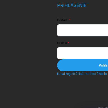
PRIHLÁSENIE
E-MAIL
HESLO
Prihlá
Nová registrácia
Zabudnuté heslo