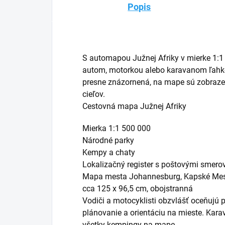
Popis
S automapou Južnej Afriky v mierke 1:1 
autom, motorkou alebo karavanom ľahko 
presne znázornená, na mape sú zobraze
cieľov.
Cestovná mapa Južnej Afriky
Mierka 1:1 500 000
Národné parky
Kempy a chaty
Lokalizačný register s poštovými smero
Mapa mesta Johannesburg, Kapské Me
cca 125 x 96,5 cm, obojstranná
Vodiči a motocyklisti obzvlášť oceňujú p
plánovanie a orientáciu na mieste. Kar
všetky kempingy na mape.