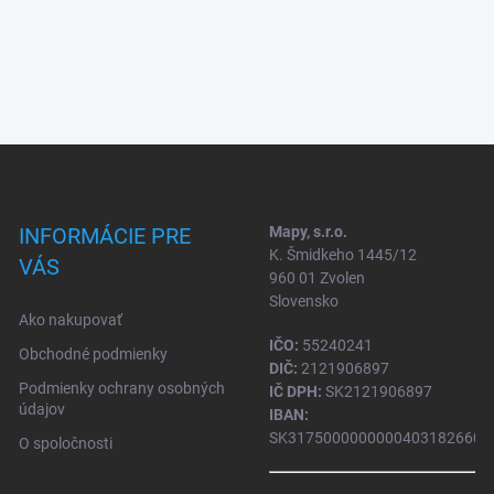
INFORMÁCIE PRE
Mapy, s.r.o.
K. Šmidkeho 1445/12
VÁS
960 01 Zvolen
Slovensko
Ako nakupovať
IČO:
55240241
Obchodné podmienky
DIČ:
2121906897
Podmienky ochrany osobných
IČ DPH:
SK2121906897
údajov
IBAN:
SK31750000000004031826604
O spoločnosti