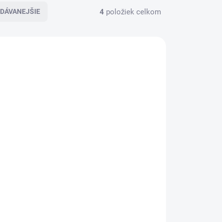
4
položiek celkom
DÁVANEJŠIE
TIP
1234
54321
ADOM
SKLADOM
fna
Slovensko- Reliéfna
pohľadnica
€4,20
€3,41 bez DPH