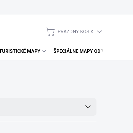
PRÁZDNY KOŠÍK
NÁKUPNÝ
KOŠÍK
TURISTICKÉ MAPY
ŠPECIÁLNE MAPY OD VKÚ
CY