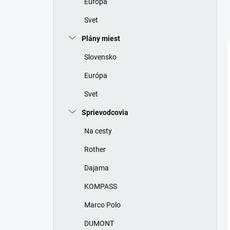
Európa
e
l
Svet
Plány miest
Slovensko
Európa
Svet
Sprievodcovia
Na cesty
Rother
Dajama
KOMPASS
Marco Polo
DUMONT