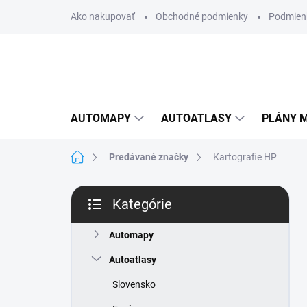
Prejsť
Ako nakupovať
Obchodné podmienky
Podmien
na
obsah
AUTOMAPY
AUTOATLASY
PLÁNY M
Domov
Predávané značky
Kartografie HP
B
Kategórie
o
Preskočiť
č
kategórie
n
Automapy
ý
Autoatlasy
p
a
Slovensko
n